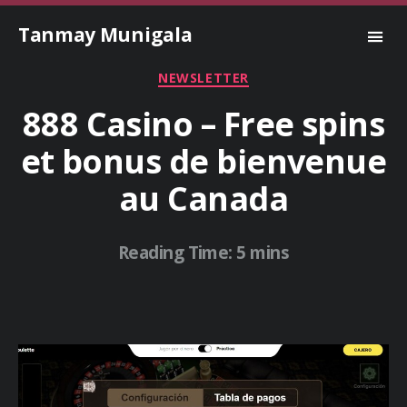
Tanmay Munigala
Categories
NEWSLETTER
888 Casino – Free spins
et bonus de bienvenue
au Canada