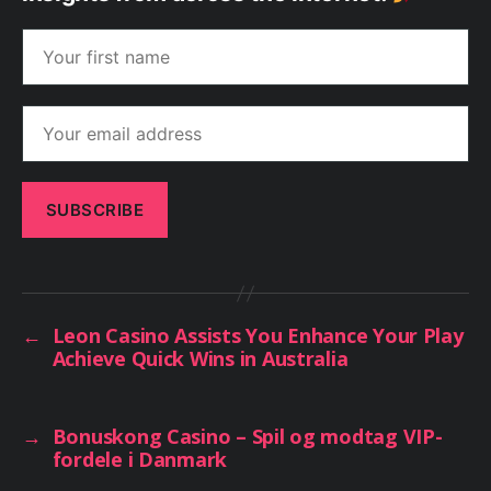
←
Leon Casino Assists You Enhance Your Play
Achieve Quick Wins in Australia
→
Bonuskong Casino – Spil og modtag VIP-
fordele i Danmark