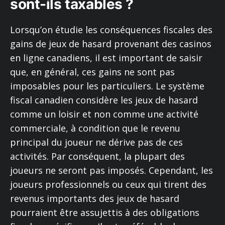
sont-ils taxables ?
Lorsqu’on étudie les conséquences fiscales des
gains de jeux de hasard provenant des casinos
en ligne canadiens, il est important de saisir
que, en général, ces gains ne sont pas
imposables pour les particuliers. Le système
fiscal canadien considère les jeux de hasard
comme un loisir et non comme une activité
commerciale, à condition que le revenu
principal du joueur ne dérive pas de ces
activités. Par conséquent, la plupart des
joueurs ne seront pas imposés. Cependant, les
joueurs professionnels ou ceux qui tirent des
revenus importants des jeux de hasard
pourraient être assujettis à des obligations