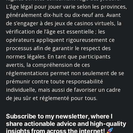
L’âge légal pour jouer varie selon les provinces,
généralement dix-huit ou dix-neuf ans. Avant
de s’engager à des jeux de casinos virtuels, la
vérification de l’âge est essentielle ; les
opérateurs appliquent rigoureusement ce
processus afin de garantir le respect des
normes légales. En tant que participants
avertis, la compréhension de ces
réglementations permet non seulement de se
prémunir contre toute responsabilité
individuelle, mais aussi de favoriser un cadre
de jeu sûr et réglementé pour tous.
Subscribe to my newsletter, where I
share actionable advice and high-quality
insights from across the internet!