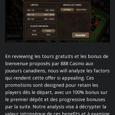
En reviewing les tours gratuits et les bonus de
bienvenue proposés par 888 Casino aux
joueurs canadiens, nous will analyze les factors
qui rendent cette offer si appealing. Ces
promotions sont designed pour retain les
players dès le départ, avec un 100% bonus sur
le premier dépôt et des progressive bonuses
par la suite. Notre analysis vise à décrypter la
valeur intrinsèque de ces benefits et à examine