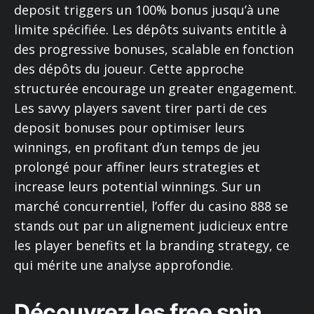
deposit triggers un 100% bonus jusqu’à une
limite spécifiée. Les dépôts suivants entitle à
des progressive bonuses, scalable en fonction
des dépôts du joueur. Cette approche
structurée encourage un greater engagement.
Les savvy players savent tirer parti de ces
deposit bonuses pour optimiser leurs
winnings, en profitant d’un temps de jeu
prolongé pour affiner leurs strategies et
increase leurs potential winnings. Sur un
marché concurrentiel, l’offer du casino 888 se
stands out par un alignement judicieux entre
les player benefits et la branding strategy, ce
qui mérite une analyse approfondie.
Découvrez les free spin