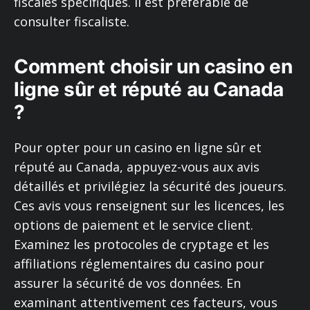
fiscales spécifiques. Il est préférable de
consulter fiscaliste.
Comment choisir un casino en
ligne sûr et réputé au Canada
?
Pour opter pour un casino en ligne sûr et
réputé au Canada, appuyez-vous aux avis
détaillés et privilégiez la sécurité des joueurs.
Ces avis vous renseignent sur les licences, les
options de paiement et le service client.
Examinez les protocoles de cryptage et les
affiliations réglementaires du casino pour
assurer la sécurité de vos données. En
examinant attentivement ces facteurs, vous