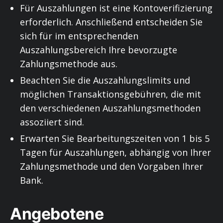
Für Auszahlungen ist eine Kontoverifizierung
erforderlich. Anschließend entscheiden Sie
sich für im entsprechenden
Auszahlungsbereich Ihre bevorzugte
Zahlungsmethode aus.
Beachten Sie die Auszahlungslimits und
möglichen Transaktionsgebühren, die mit
den verschiedenen Auszahlungsmethoden
assoziiert sind.
Erwarten Sie Bearbeitungszeiten von 1 bis 5
Tagen für Auszahlungen, abhängig von Ihrer
Zahlungsmethode und den Vorgaben Ihrer
Bank.
Angebotene