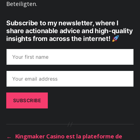
Beteiligten.
Subscribe to my newsletter, where I
share actionable advice and high-quality
insights from across the internet!
←
Kingmaker Casino est la plateforme de