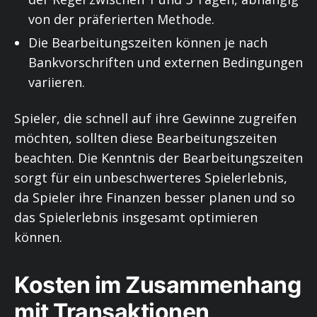
von der präferierten Methode.
Die Bearbeitungszeiten können je nach
Bankvorschriften und externen Bedingungen
variieren.
Spieler, die schnell auf ihre Gewinne zugreifen
möchten, sollten diese Bearbeitungszeiten
beachten. Die Kenntnis der Bearbeitungszeiten
sorgt für ein unbeschwerteres Spielerlebnis,
da Spieler ihre Finanzen besser planen und so
das Spielerlebnis insgesamt optimieren
können.
Kosten im Zusammenhang
mit Transaktionen