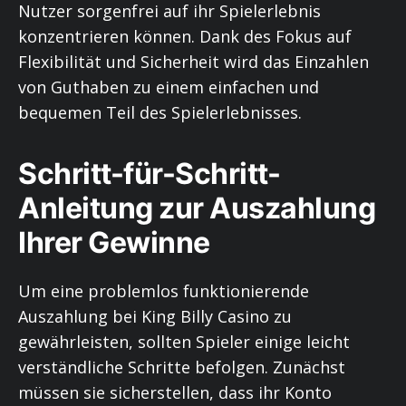
Nutzer sorgenfrei auf ihr Spielerlebnis
konzentrieren können. Dank des Fokus auf
Flexibilität und Sicherheit wird das Einzahlen
von Guthaben zu einem einfachen und
bequemen Teil des Spielerlebnisses.
Schritt-für-Schritt-
Anleitung zur Auszahlung
Ihrer Gewinne
Um eine problemlos funktionierende
Auszahlung bei King Billy Casino zu
gewährleisten, sollten Spieler einige leicht
verständliche Schritte befolgen. Zunächst
müssen sie sicherstellen, dass ihr Konto