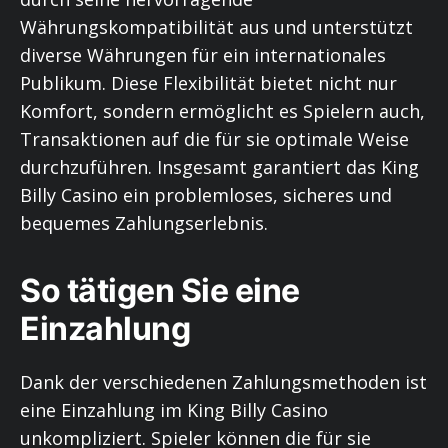
Währungskompatibilität aus und unterstützt
diverse Währungen für ein internationales
Publikum. Diese Flexibilität bietet nicht nur
Komfort, sondern ermöglicht es Spielern auch,
Transaktionen auf die für sie optimale Weise
durchzuführen. Insgesamt garantiert das King
Billy Casino ein problemloses, sicheres und
bequemes Zahlungserlebnis.
So tätigen Sie eine
Einzahlung
Dank der verschiedenen Zahlungsmethoden ist
eine Einzahlung im King Billy Casino
unkompliziert. Spieler können die für sie