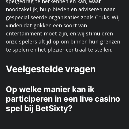
spelgedrag te herkennen en kan, waar
noodzakelijk, hulp bieden en adviseren naar
gespecialiseerde organisaties zoals Cruks. Wij
vinden dat gokken een soort van
entertainment moet zijn, en wij stimuleren
onze spelers altijd op om binnen hun grenzen
te spelen en het plezier centraal te stellen.
Veelgestelde vragen
Op welke manier kan ik
participeren in een live casino
spel bij BetSixty?