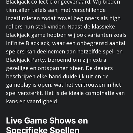
Blackjack collectie ongeëvenaard. Wij bieden
tientallen tafels aan, met verschillende
inzetlimieten zodat zowel beginners als high
rollers hun stek vinden. Naast de klassieke
blackjack game hebben wij ook varianten zoals
Infinite Blackjack, waar een onbegrensd aantal
spelers kan deelnemen aan hetzelfde spel, en
Blackjack Party, beroemd om zijn extra
gezellige en ontspannen sfeer. De dealers
beschrijven elke hand duidelijk uit en de
gameplay is open, wat het vertrouwen in het
spel versterkt. Het is de ideale combinatie van
kans en vaardigheid.
Live Game Shows en
Specifieke Spellen