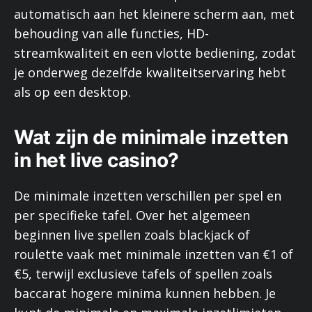
automatisch aan het kleinere scherm aan, met
behouding van alle functies, HD-
streamkwaliteit en een vlotte bediening, zodat
je onderweg dezelfde kwaliteitservaring hebt
als op een desktop.
Wat zijn de minimale inzetten
in het live casino?
De minimale inzetten verschillen per spel en
per specifieke tafel. Over het algemeen
beginnen live spellen zoals blackjack of
roulette vaak met minimale inzetten van €1 of
€5, terwijl exclusieve tafels of spellen zoals
baccarat hogere minima kunnen hebben. Je