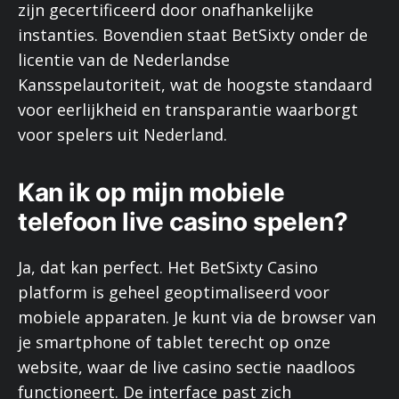
zijn gecertificeerd door onafhankelijke
instanties. Bovendien staat BetSixty onder de
licentie van de Nederlandse
Kansspelautoriteit, wat de hoogste standaard
voor eerlijkheid en transparantie waarborgt
voor spelers uit Nederland.
Kan ik op mijn mobiele
telefoon live casino spelen?
Ja, dat kan perfect. Het BetSixty Casino
platform is geheel geoptimaliseerd voor
mobiele apparaten. Je kunt via de browser van
je smartphone of tablet terecht op onze
website, waar de live casino sectie naadloos
functioneert. De interface past zich