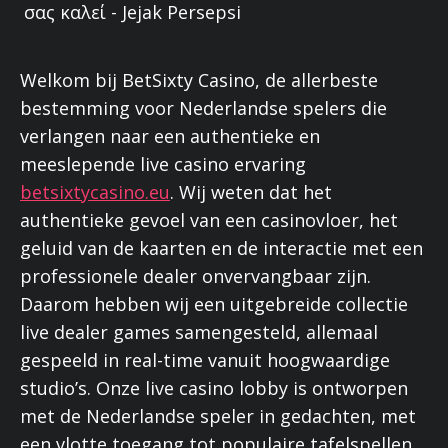
Welkom bij BetSixty Casino, de allerbeste
bestemming voor Nederlandse spelers die
verlangen naar een authentieke en
meeslepende live casino ervaring
betsixtycasino.eu
. Wij weten dat het
authentieke gevoel van een casinovloer, het
geluid van de kaarten en de interactie met een
professionele dealer onvervangbaar zijn.
Daarom hebben wij een uitgebreide collectie
live dealer games samengesteld, allemaal
gespeeld in real-time vanuit hoogwaardige
studio’s. Onze live casino lobby is ontworpen
met de Nederlandse speler in gedachten, met
een vlotte toegang tot populaire tafelspellen