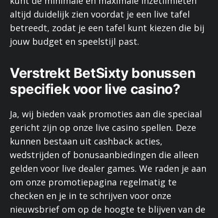
kunt de minimale en maximale inzetlimieten
altijd duidelijk zien voordat je een live tafel
betreedt, zodat je een tafel kunt kiezen die bij
jouw budget en speelstijl past.
Verstrekt BetSixty bonussen
specifiek voor live casino?
Ja, wij bieden vaak promoties aan die speciaal
gericht zijn op onze live casino spellen. Deze
kunnen bestaan uit cashback acties,
wedstrijden of bonusaanbiedingen die alleen
gelden voor live dealer games. We raden je aan
om onze promotiepagina regelmatig te
checken en je in te schrijven voor onze
nieuwsbrief om op de hoogte te blijven van de