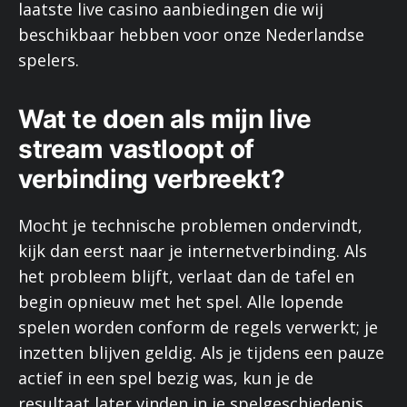
laatste live casino aanbiedingen die wij
beschikbaar hebben voor onze Nederlandse
spelers.
Wat te doen als mijn live
stream vastloopt of
verbinding verbreekt?
Mocht je technische problemen ondervindt,
kijk dan eerst naar je internetverbinding. Als
het probleem blijft, verlaat dan de tafel en
begin opnieuw met het spel. Alle lopende
spelen worden conform de regels verwerkt; je
inzetten blijven geldig. Als je tijdens een pauze
actief in een spel bezig was, kun je de
resultaat later vinden in je spelgeschiedenis.