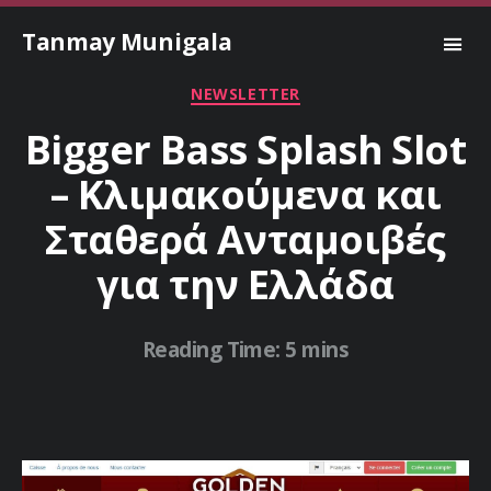
Tanmay Munigala
Categories
NEWSLETTER
Bigger Bass Splash Slot
– Κλιμακούμενα και
Σταθερά Ανταμοιβές
για την Ελλάδα