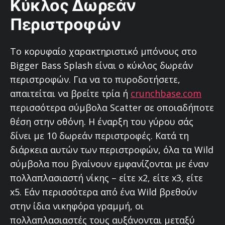
Κύκλος Δωρεάν
Περιστροφών
Το κορυφαίο χαρακτηριστικό μπόνους στο
Bigger Bass Splash είναι ο κύκλος δωρεάν
περιστροφών. Για να το πυροδοτήσετε,
απαιτείται να βρείτε τρία ή
crunchbase.com
περισσότερα σύμβολα Scatter σε οποιαδήποτε
θέση στην οθόνη. Η έναρξη του γύρου σάς
δίνει με 10 δωρεάν περιστροφές. Κατά τη
διάρκεια αυτών των περιστροφών, όλα τα Wild
σύμβολα που βγαίνουν εμφανίζονται με έναν
πολλαπλασιαστή νίκης – είτε x2, είτε x3, είτε
x5. Εάν περισσότερα από ένα Wild βρεθούν
στην ίδια νικηφόρα γραμμή, οι
πολλαπλασιαστές τους αυξάνονται μεταξύ