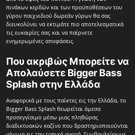
πινάκων κερδών και των προϋποθέσεων του
γύρου παιχνιδιού δωρεάν γύρων θα σας
διευκολύνει να εκτιμάτε πιο αποτελεσματικά
τις ευκαιρίες σας και να παίρνετε
ενημερωμένες αποφάσεις.
Που ακριβώς Μπορείτε να
Απολαύσετε Bigger Bass
Splash στην Ελλάδα
Αναφορικά με τους παίκτες εις την Ελλάδα, το
Bigger Bass Splash θεωρείται άμεσα
προσεγγίσιμο μέσω μιας πληθώρας
διαδικτυακών καζίνο που δραστηριοποιούνται
νόμιμα εις την τοπική αγορά. Συμβουλεύουμε