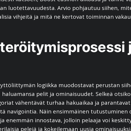
an luotettavuudesta. Arvio pohjautuu siihen, mit
lisia vihjeitä ja mitä ne kertovat toiminnan vaka
teröitymisprosessi ja
käyttöliittymän logiikka muodostavat perustan sii
ä haluamansa pelit ja ominaisuudet. Selkeä otsiko
goriat vähentävät turhaa hakuaikaa ja parantava
listä navigointia. Näin ensimmäinen tutustumin
 enemmän innostava, jolloin pelaaja voi keskitt
ilaisia pelejä ja kokeilemaan uusia ominaisuuksia