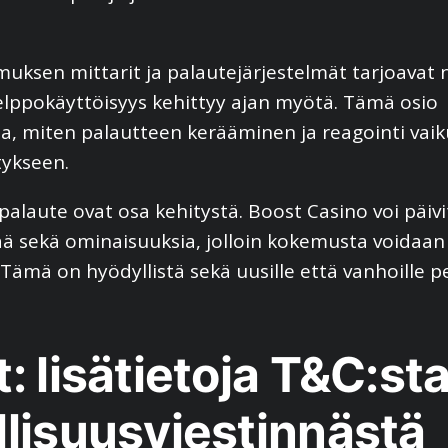
uksen mittarit ja palautejärjestelmät tarjoavat
helppokäyttöisyys kehittyy ajan myötä. Tämä osio
aa, miten palautteen kerääminen ja reagointi vaik
tykseen.
 palaute ovat osa kehitystä. Boost Casino voi päiv
ää sekä ominaisuuksia, jolloin kokemusta voidaa
Tämä on hyödyllistä sekä uusille että vanhoille pel
: lisätietoja T&C:sta
llisuusviestinnästä