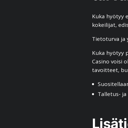
Kuka hyötyy e
kokeilijat, ed
Tietoturva ja 
Kuka hyötyy pa
Casino voisi 
tavoitteet, bu
Suositellaan
Talletus- j
Lisäti