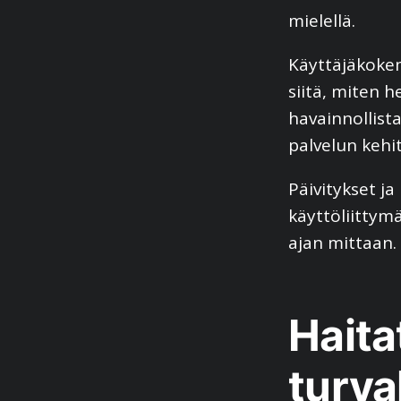
mielellä.
Käyttäjäkokem
siitä, miten 
havainnollist
palvelun kehi
Päivitykset ja
käyttöliittym
ajan mittaan. 
Haitat
turva