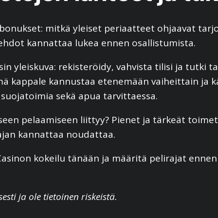
bonukset: mitkä yleiset periaatteet ohjaavat tarjo
ehdot kannattaa lukea ennen osallistumista.
in yleiskuva: rekisteröidy, vahvista tilisi ja tutki t
mä kappale kannustaa etenemään vaiheittain ja 
a suojatoimia sekä apua tarvittaessa.
seen pelaamiseen liittyy? Pienet ja tärkeät toimet,
ajan kannattaa noudattaa.
Casinon kokeilu tänään ja määritä pelirajat enne
esti ja ole tietoinen riskeistä.