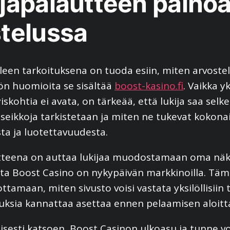
japalautteen paino
telussa
en tarkoituksena on tuoda esiin, miten arvostel
ön huomioita se sisältää
boost-kasino.fi
. Vaikka yk
yiskohtia ei avata, on tärkeää, että lukija saa sel
ia seikkoja tarkistetaan ja miten ne tukevat kokon
sta ja luotettavuudesta.
itteena on auttaa lukijaa muodostamaan oma näke
sta Boost Casino on nykypäivän markkinoilla. Tä
amaan, miten sivusto voisi vastata yksilöllisiin t
tuksia kannattaa asettaa ennen pelaamisen aloitt
isesti katsoen, Boost Casinon ulkoasu ja tunne v