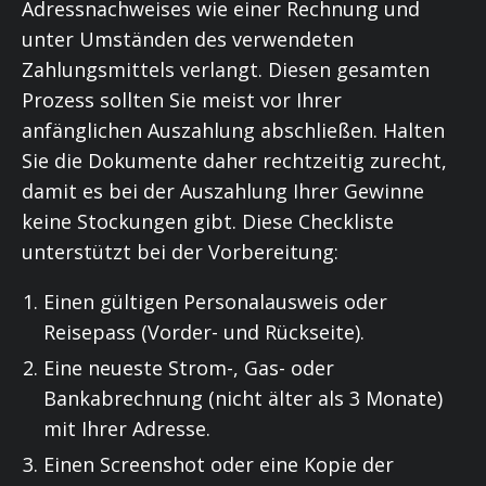
Adressnachweises wie einer Rechnung und
unter Umständen des verwendeten
Zahlungsmittels verlangt. Diesen gesamten
Prozess sollten Sie meist vor Ihrer
anfänglichen Auszahlung abschließen. Halten
Sie die Dokumente daher rechtzeitig zurecht,
damit es bei der Auszahlung Ihrer Gewinne
keine Stockungen gibt. Diese Checkliste
unterstützt bei der Vorbereitung:
Einen gültigen Personalausweis oder
Reisepass (Vorder- und Rückseite).
Eine neueste Strom-, Gas- oder
Bankabrechnung (nicht älter als 3 Monate)
mit Ihrer Adresse.
Einen Screenshot oder eine Kopie der