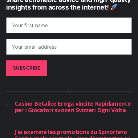
insights from across the internet!
←
Casino Betalice Eroga vincite Rapidamente
per i Giocatori svizzeri Svizzeri Ogni Volta
→
J’ai examiné les promotions du Spinorhino