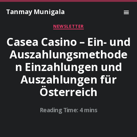
Tanmay Munigala
Categories
NEWSLETTER
Casea Casino – Ein- und
Auszahlungsmethode
n Einzahlungen und
Auszahlungen für
Österreich