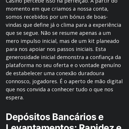
Casino percebe isso na perfeição. A partir do
momento em que criamos a nossa conta,
somos recebidos por um bónus de boas-
vindas que define já o clima para a experiência
que se segue. Não se resume apenas a um
mero impulso inicial, mas de um kit planeado
para nos apoiar nos passos iniciais. Esta
generosidade inicial demonstra a confiança da
plataforma no seu oferta e o vontade genuíno
de estabelecer uma conexão duradoura
connosco, jogadores. É o aperto de mão digital
que nos convida a conhecer tudo o que nos
espera.
Depósitos Bancários e
Levantamentos: Rapidez e