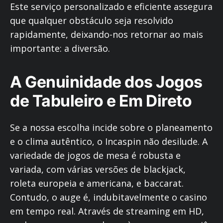
Este serviço personalizado e eficiente assegura
que qualquer obstáculo seja resolvido
rapidamente, deixando-nos retornar ao mais
importante: a diversão.
A Genuinidade dos Jogos
de Tabuleiro e Em Direto
Se a nossa escolha incide sobre o planeamento
e o clima autêntico, o Incaspin não desilude. A
variedade de jogos de mesa é robusta e
variada, com várias versões de blackjack,
roleta europeia e americana, e baccarat.
Contudo, o auge é, indubitavelmente o casino
em tempo real. Através de streaming em HD,