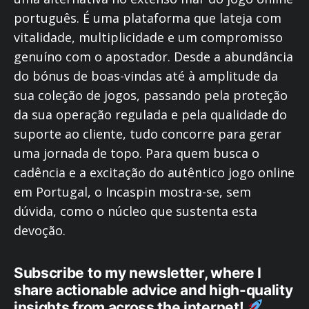
português. É uma plataforma que lateja com
vitalidade, multiplicidade e um compromisso
genuíno com o apostador. Desde a abundância
do bónus de boas-vindas até à amplitude da
sua coleção de jogos, passando pela proteção
da sua operação regulada e pela qualidade do
suporte ao cliente, tudo concorre para gerar
uma jornada de topo. Para quem busca o
cadência e a excitação do autêntico jogo online
em Portugal, o Incaspin mostra-se, sem
dúvida, como o núcleo que sustenta esta
devoção.
Subscribe to my newsletter, where I
share actionable advice and high-quality
insights from across the internet!