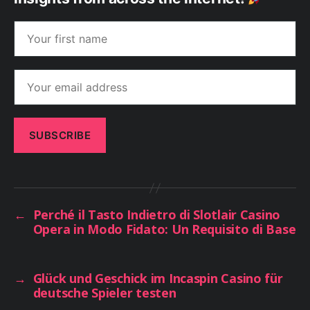
←
Perché il Tasto Indietro di Slotlair Casino
Opera in Modo Fidato: Un Requisito di Base
→
Glück und Geschick im Incaspin Casino für
deutsche Spieler testen