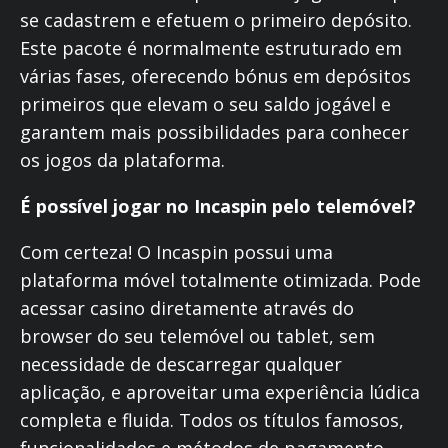
se cadastrem e efetuem o primeiro depósito.
Este pacote é normalmente estruturado em
várias fases, oferecendo bónus em depósitos
primeiros que elevam o seu saldo jogável e
garantem mais possibilidades para conhecer
os jogos da plataforma.
É possível jogar no Incaspin pelo telemóvel?
Com certeza! O Incaspin possui uma
plataforma móvel totalmente otimizada. Pode
acessar casino diretamente através do
browser do seu telemóvel ou tablet, sem
necessidade de descarregar qualquer
aplicação, e aproveitar uma experiência lúdica
completa e fluida. Todos os títulos famosos,