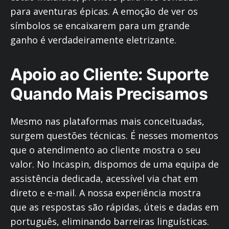
para aventuras épicas. A emoção de ver os
símbolos se encaixarem para um grande
ganho é verdadeiramente eletrizante.
Apoio ao Cliente: Suporte
Quando Mais Precisamos
Mesmo nas plataformas mais conceituadas,
surgem questões técnicas. É nesses momentos
que o atendimento ao cliente mostra o seu
valor. No Incaspin, dispomos de uma equipa de
assistência dedicada, acessível via chat em
direto e e-mail. A nossa experiência mostra
que as respostas são rápidas, úteis e dadas em
português, eliminando barreiras linguísticas.