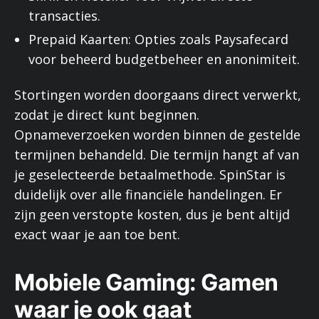
transacties.
Prepaid Kaarten: Opties zoals Paysafecard
voor beheerd budgetbeheer en anonimiteit.
Stortingen worden doorgaans direct verwerkt,
zodat je direct kunt beginnen.
Opnameverzoeken worden binnen de gestelde
termijnen behandeld. Die termijn hangt af van
je geselecteerde betaalmethode. SpinStar is
duidelijk over alle financiële handelingen. Er
zijn geen verstopte kosten, dus je bent altijd
exact waar je aan toe bent.
Mobiele Gaming: Gamen
waar je ook gaat