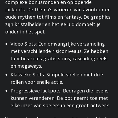
complexe bonusronden en oplopende
jackpots. De thema’s variëren van avontuur en
oude mythen tot films en fantasy. De graphics
zijn kristalhelder en het geluid dompelt je
onder in het spel.
Video Slots: Een omvangrijke verzameling
met verschillende risiconiveaus. Ze hebben
functies zoals gratis spins, cascading reels
en megaways.
Klassieke Slots: Simpele spellen met drie
rollen voor snelle actie.
Progressieve Jackpots: Bedragen die levens
kunnen veranderen. De pot neemt toe met
elke inzet van spelers in een groot netwerk.