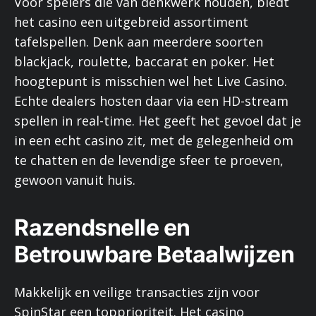
Voor spelers die van denkwerk houden, biedt
het casino een uitgebreid assortiment
tafelspellen. Denk aan meerdere soorten
blackjack, roulette, baccarat en poker. Het
hoogtepunt is misschien wel het Live Casino.
Echte dealers hosten daar via een HD-stream
spellen in real-time. Het geeft het gevoel dat je
in een echt casino zit, met de gelegenheid om
te chatten en de levendige sfeer te proeven,
gewoon vanuit huis.
Razendsnelle en
Betrouwbare Betaalwijzen
Makkelijk en veilige transacties zijn voor
SpinStar een topprioriteit. Het casino