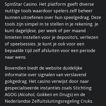
SpinStar Casino. Het platform geeft diverse
nuttige tools waardoor spelers zelf beheer
kunnen uitoefenen over hun speelgedrag. Deze
tools zijn simpel in te stellen in je rekening. Je
kunt dagelijkse, per week of per maand
limieten instellen voor je deposito’s, verliezen
of speelsessies. Je kunt je ook voor een
bepaalde tijd zelf afsluiten voor een periode
naar wens.
Bovendien biedt de website duidelijke
informatie over signalen van verslavend
gokgedrag. Het casino verwijst door naar
gespecialiseerde instanties zoals Stichting
AGOG (Alcohol, Gokken en Drugs) en de
Nederlandse Zelfuitsluitingsregeling Cruks.