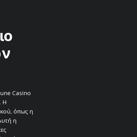
ιο
ών
tune Casino
. Η
κού, όπως η
Αυτή η
έες