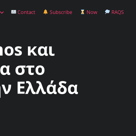
Contact
Subscribe
Now
RAQS
os και
α στο
ην Ελλάδα