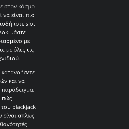
τε στον κόσμο
 να είναι πιο
ιοδήποτε slot
“Δοκιμάστε
διασμένο με
ε με όλες τις
χνιδιού.
α κατανοήσετε
ών και να
α παράδειγμα,
ε πώς
 του blackjack
ν είναι απλώς
ιθανότητές