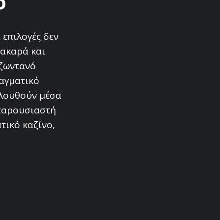
ο
 επιλογές δεν
πακαρά και
 ζωντανό
ραγματικό
ολουθούν μέσα
 παρουσιαστή
τικό καζίνο,