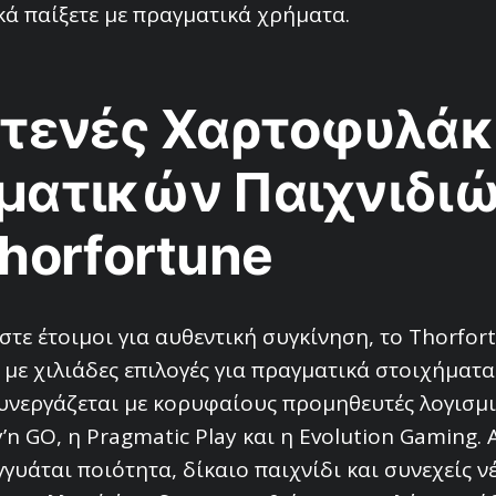
κά παίξετε με πραγματικά χρήματα.
κτενές Χαρτοφυλάκ
ματικών Παιχνιδι
horfortune
τε έτοιμοι για αυθεντική συγκίνηση, το Thorfor
 με χιλιάδες επιλογές για πραγματικά στοιχήματα
νεργάζεται με κορυφαίους προμηθευτές λογισμι
y’n GO, η Pragmatic Play και η Evolution Gaming. 
γυάται ποιότητα, δίκαιο παιχνίδι και συνεχείς ν