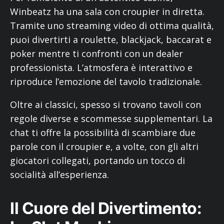
Winbeatz ha una sala con croupier in diretta.
Tramite uno streaming video di ottima qualità,
puoi divertirti a roulette, blackjack, baccarat e
poker mentre ti confronti con un dealer
professionista. L’atmosfera è interattivo e
riproduce l’emozione del tavolo tradizionale.
Oltre ai classici, spesso si trovano tavoli con
regole diverse e scommesse supplementari. La
chat ti offre la possibilità di scambiare due
parole con il croupier e, a volte, con gli altri
giocatori collegati, portando un tocco di
socialità all’esperienza.
Il Cuore del Divertimento: