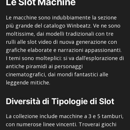
Le Slot Machine
Le macchine sono indubbiamente la sezione
più grande del catalogo Winbeatz. Ve ne sono
moltissime, dai modelli tradizionali con tre
rulli alle slot video di nuova generazione con
grafiche elaborate e narrazioni appassionanti.
I temi sono molteplici: si va dall’esplorazione di
antiche piramidi ai personaggi
cinematografici, dai mondi fantastici alle
leggende mitiche.
Diversità di Tipologie di Slot
La collezione include macchine a 3 e 5 tamburi,
con numerose linee vincenti. Troverai giochi