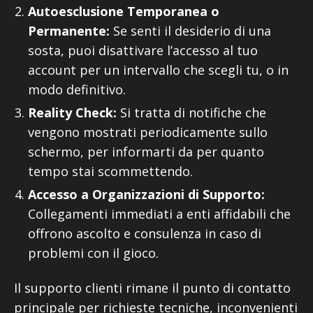
Autoesclusione Temporanea o
Permanente:
Se senti il desiderio di una
sosta, puoi disattivare l’accesso al tuo
account per un intervallo che scegli tu, o in
modo definitivo.
Reality Check:
Si tratta di notifiche che
vengono mostrati periodicamente sullo
schermo, per informarti da per quanto
tempo stai scommettendo.
Accesso a Organizzazioni di Supporto:
Collegamenti immediati a enti affidabili che
offrono ascolto e consulenza in caso di
problemi con il gioco.
Il supporto clienti rimane il punto di contatto
principale per richieste tecniche, inconvenienti