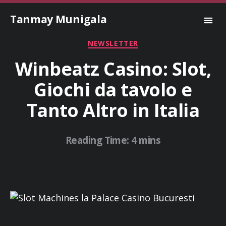
Tanmay Munigala
Categories
NEWSLETTER
Winbeatz Casino: Slot,
Giochi da tavolo e
Tanto Altro in Italia