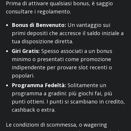
Prima di attivare qualsiasi bonus, è saggio
consultare i regolamento.
Bonus di Benvenuto:
Un vantaggio sui
primi depositi che accresce il saldo iniziale a
tua disposizione diretta.
Giri Gratis:
Spesso associati a un bonus
minimo o presentati come promozione
indipendente per provare slot recenti o
popolari.
Programma Fedeltà:
Solitamente un
programma a gradini: più giochi fai, più
punti ottieni. I punti si scambiano in credito,
cashback o extra.
Le condizioni di scommessa, o wagering