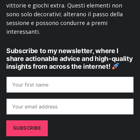
vittorie e giochi extra. Questi elementi non
sono solo decorativi; alterano il passo della
sessione e possono condurre a premi
interessanti.
Subscribe to my newsletter, where I
share actionable advice and high-quality
insights from across the internet!