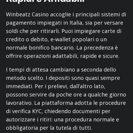
Winbeatz Casino accoglie i principali sistemi di
pagamento impiegati in Italia, sia per versare
soldi che per ritirarli. Puoi impiegare carte di
credito o debito, e-wallet popolari o un
normale bonifico bancario. La precedenza è
offrire operazioni adattabili, rapide e sicure.
I tempi di attesa cambiano a seconda dello
metodo scelto. I depositi sono quasi sempre
immediati. Per i prelievi, dall’altro lato,
possono servire da poche ore a qualche giorno
lavorativo. La piattaforma adotta le procedure
di verifica KYC, chiedendo documenti per
autorizzare i ritiri: una procedura normale e
obbligatoria per la tutela di tutti.