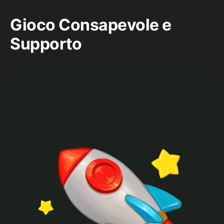
Gioco Consapevole e
Supporto