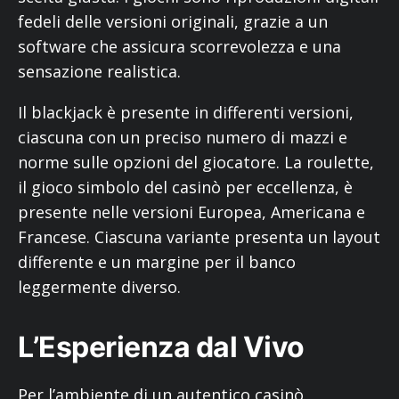
fedeli delle versioni originali, grazie a un
software che assicura scorrevolezza e una
sensazione realistica.
Il blackjack è presente in differenti versioni,
ciascuna con un preciso numero di mazzi e
norme sulle opzioni del giocatore. La roulette,
il gioco simbolo del casinò per eccellenza, è
presente nelle versioni Europea, Americana e
Francese. Ciascuna variante presenta un layout
differente e un margine per il banco
leggermente diverso.
L’Esperienza dal Vivo
Per l’ambiente di un autentico casinò,