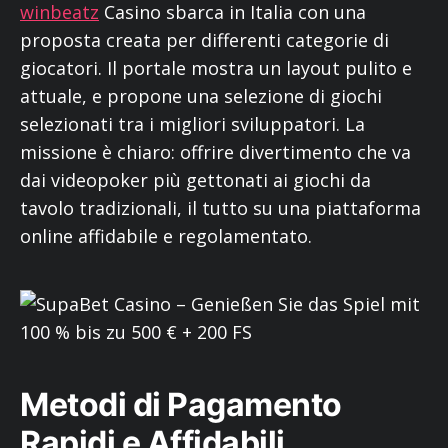
winbeatz
Casino sbarca in Italia con una
proposta creata per differenti categorie di
giocatori. Il portale mostra un layout pulito e
attuale, e propone una selezione di giochi
selezionati tra i migliori sviluppatori. La
missione è chiaro: offrire divertimento che va
dai videopoker più gettonati ai giochi da
tavolo tradizionali, il tutto su una piattaforma
online affidabile e regolamentato.
Metodi di Pagamento
Rapidi e Affidabili