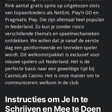
flink aantal gratis spins op uitgekozen slots
van topaanbieders als NetEnt, Play’n GO en
Pragmatic Play. Die zijn allemaal heel populair
in Nederland. Zo kun je zonder risico
verschillende thema’s en speelmechanieken
ontdekken. We willen dat je vanaf de eerste
dag een geïnformeerde en tevreden speler
wordt. Dit welkomstpakket is exclusief voor
nieuwe spelers uit Nederland. Het is de
perfecte basis naar een geweldige tijd bij
CasinoLab Casino. Het is onze manier om te
communiceren: welkom in de club.
Instructies om Je In te
Schrijven en Mee te Doen