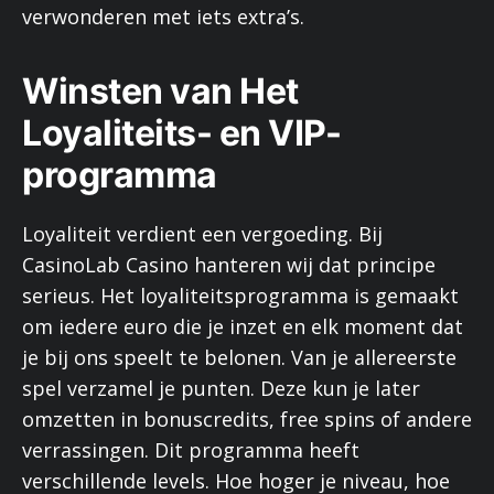
verwonderen met iets extra’s.
Winsten van Het
Loyaliteits- en VIP-
programma
Loyaliteit verdient een vergoeding. Bij
CasinoLab Casino hanteren wij dat principe
serieus. Het loyaliteitsprogramma is gemaakt
om iedere euro die je inzet en elk moment dat
je bij ons speelt te belonen. Van je allereerste
spel verzamel je punten. Deze kun je later
omzetten in bonuscredits, free spins of andere
verrassingen. Dit programma heeft
verschillende levels. Hoe hoger je niveau, hoe