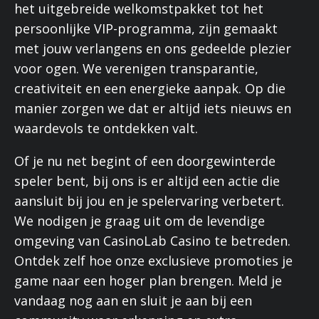
het uitgebreide welkomstpakket tot het
persoonlijke VIP-programma, zijn gemaakt
met jouw verlangens en ons gedeelde plezier
voor ogen. We verenigen transparantie,
creativiteit en een energieke aanpak. Op die
manier zorgen we dat er altijd iets nieuws en
waardevols te ontdekken valt.
Of je nu net begint of een doorgewinterde
speler bent, bij ons is er altijd een actie die
aansluit bij jou en je spelervaring verbetert.
We nodigen je graag uit om de levendige
omgeving van CasinoLab Casino te betreden.
Ontdek zelf hoe onze exclusieve promoties je
game naar een hoger plan brengen. Meld je
vandaag nog aan en sluit je aan bij een