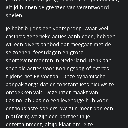
altijd binnen de grenzen van verantwoord
spelen.
Je hebt bij ons een voorsprong. Waar veel
casino’s generieke acties aanbieden, hebben
wij een divers aanbod dat meegaat met de
seizoenen, feestdagen en grote
sportevenementen in Nederland. Denk aan
speciale acties voor Koningsdag of extra’s
tijdens het EK voetbal. Onze dynamische
aanpak zorgt dat er constant iets nieuws te
ontdekken valt. Deze inzet maakt van
CasinoLab Casino een levendige hub voor
enthousiaste spelers. We zijn meer dan een
platform; we zijn een partner in je
entertainment, altijd klaar om je te