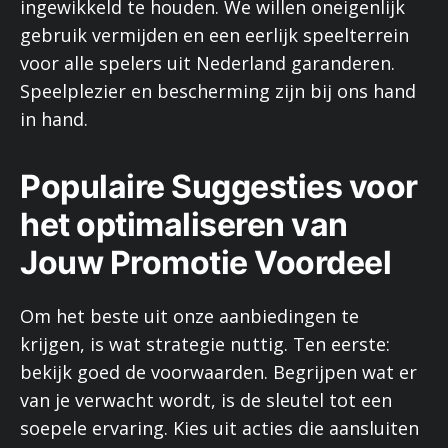
ingewikkeld te houden. We willen oneigenlijk
gebruik vermijden en een eerlijk speelterrein
voor alle spelers uit Nederland garanderen.
Speelplezier en bescherming zijn bij ons hand
in hand.
Populaire Suggesties voor
het optimaliseren van
Jouw Promotie Voordeel
Om het beste uit onze aanbiedingen te
krijgen, is wat strategie nuttig. Ten eerste:
bekijk goed de voorwaarden. Begrijpen wat er
van je verwacht wordt, is de sleutel tot een
soepele ervaring. Kies uit acties die aansluiten