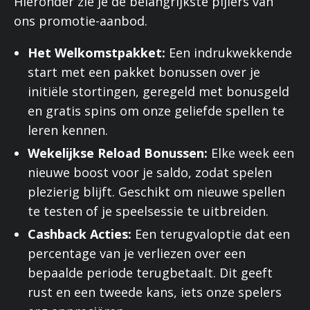
Hieronder zie je de belangrijkste pijlers van
ons promotie-aanbod.
Het Welkomstpakket:
Een indrukwekkende
start met een pakket bonussen over je
initiële stortingen, geregeld met bonusgeld
en gratis spins om onze geliefde spellen te
leren kennen.
Wekelijkse Reload Bonussen:
Elke week een
nieuwe boost voor je saldo, zodat spelen
plezierig blijft. Geschikt om nieuwe spellen
te testen of je speelsessie te uitbreiden.
Cashback Acties:
Een terugvaloptie dat een
percentage van je verliezen over een
bepaalde periode terugbetaalt. Dit geeft
rust en een tweede kans, iets onze spelers