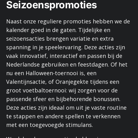
Seizoenspromoties
Naast onze reguliere promoties hebben we de
kalender goed in de gaten. Tijdelijke en
seizoensacties brengen variatie en extra
spanning in je speelervaring. Deze acties zijn
vaak innovatief, interactief en passen bij de
Nederlandse gebruiken en feestdagen. Of het
nu een Halloween-toernooi is, een
Valentijnsactie, of Oranjegekte tijdens een
groot voetbaltoernooi: wij zorgen voor de
passende sfeer en bijbehorende bonussen.
Deze acties zijn ideaal om uit je vaste routine
te stappen en andere spellen te verkennen
met een toegevoegde stimulans.