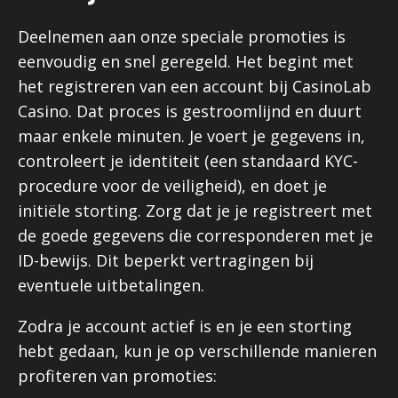
Deelnemen aan onze speciale promoties is
eenvoudig en snel geregeld. Het begint met
het registreren van een account bij CasinoLab
Casino. Dat proces is gestroomlijnd en duurt
maar enkele minuten. Je voert je gegevens in,
controleert je identiteit (een standaard KYC-
procedure voor de veiligheid), en doet je
initiële storting. Zorg dat je je registreert met
de goede gegevens die corresponderen met je
ID-bewijs. Dit beperkt vertragingen bij
eventuele uitbetalingen.
Zodra je account actief is en je een storting
hebt gedaan, kun je op verschillende manieren
profiteren van promoties: