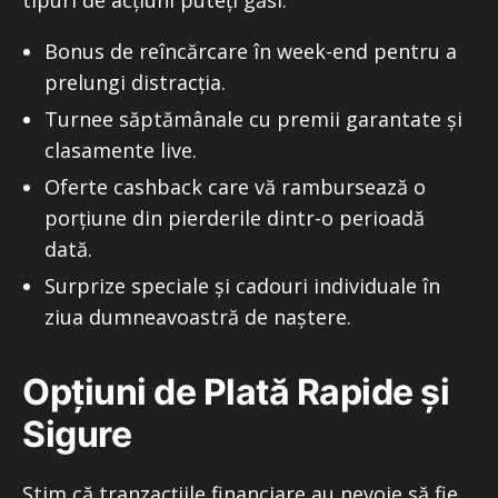
tipuri de acțiuni puteți găsi:
Bonus de reîncărcare în week-end pentru a
prelungi distracția.
Turnee săptămânale cu premii garantate și
clasamente live.
Oferte cashback care vă rambursează o
porțiune din pierderile dintr-o perioadă
dată.
Surprize speciale și cadouri individuale în
ziua dumneavoastră de naștere.
Opțiuni de Plată Rapide și
Sigure
Știm că tranzacțiile financiare au nevoie să fie