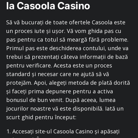
la Casoola Casino
Să vă bucurați de toate ofertele Casoola este
un proces iute și ușor. Vă vom ghida pas cu
pas pentru ca totul să meargă fără probleme.
Primul pas este deschiderea contului, unde va
trebui să prezentați câteva informații de bază
pentru verificare. Acesta este un proces
standard și necesar care ne ajută să vă
protejăm. Apoi, alegeți metoda de plată dorită
și faceți prima depunere pentru a activa
bonusul de bun venit. După aceea, lumea
jocurilor noastre vă este disponibilă. Iată un
scurt ghid pentru început:
Accesați site-ul Casoola Casino și apăsați