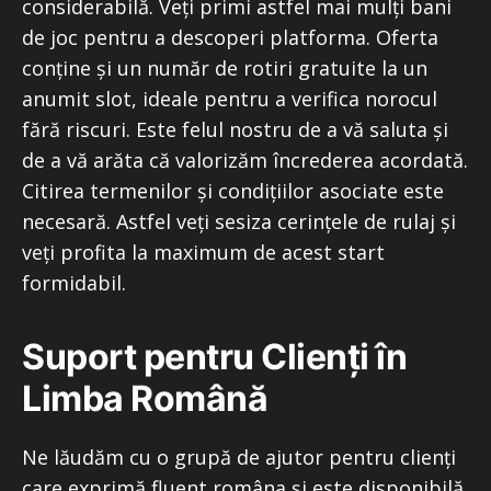
considerabilă. Veți primi astfel mai mulți bani
de joc pentru a descoperi platforma. Oferta
conține și un număr de rotiri gratuite la un
anumit slot, ideale pentru a verifica norocul
fără riscuri. Este felul nostru de a vă saluta și
de a vă arăta că valorizăm încrederea acordată.
Citirea termenilor și condițiilor asociate este
necesară. Astfel veți sesiza cerințele de rulaj și
veți profita la maximum de acest start
formidabil.
Suport pentru Clienți în
Limba Română
Ne lăudăm cu o grupă de ajutor pentru clienți
care exprimă fluent româna și este disponibilă