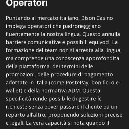
Operatori
Puntando al mercato italiano, Bison Casino
impiega operatori che padroneggiano
fluentemente la nostra lingua. Questo annulla
barriere comunicative e possibili equivoci. La
formazione del team non si arresta alla lingua,
ma comprende una conoscenza approfondita
della piattaforma, dei termini delle
promozioni, delle procedure di pagamento
adottate in Italia (come PostePay, bonifici o e-
wallet) e della normativa ADM. Questa
specificità rende possibile di gestire le
richieste senza dover passare il cliente da un
reparto all’altro, proponendo soluzioni precise
e legali. La vera capacità si nota quando il