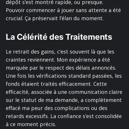
dépôt s’est montré rapide, ou presque.
Pouvoir commencer à jouer sans attente a été
crucial. Ça préservait l’élan du moment.
La Célérité des Traitements
Le retrait des gains, c’est souvent là que les
craintes reviennent. Mon expérience a été
marquée par le respect des délais annoncés.
Une fois les vérifications standard passées, les
fonds étaient traités efficacement. Cette
efficacité, associée à une communication claire
sur le statut de ma demande, a complètement
effacé ma peur des complications ou des
retards excessifs. La confiance s’est consolidée
à ce moment précis.