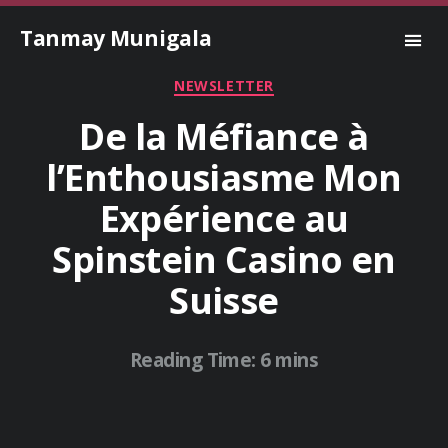
Tanmay Munigala
Categories
NEWSLETTER
De la Méfiance à
l’Enthousiasme Mon
Expérience au
Spinstein Casino en
Suisse