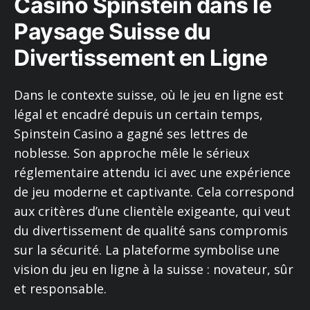
Casino Spinstein dans le
Paysage Suisse du
Divertissement en Ligne
Dans le contexte suisse, où le jeu en ligne est
légal et encadré depuis un certain temps,
Spinstein Casino a gagné ses lettres de
noblesse. Son approche mêle le sérieux
réglementaire attendu ici avec une expérience
de jeu moderne et captivante. Cela correspond
aux critères d’une clientèle exigeante, qui veut
du divertissement de qualité sans compromis
sur la sécurité. La plateforme symbolise une
vision du jeu en ligne à la suisse : novateur, sûr
et responsable.