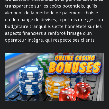
transparence sur les coûts potentiels, qu’ils
viennent de la méthode de paiement choisie
ou du change de devises, a permis une gestion
budgétaire tranquille. Cette honnêteté sur les
aspects financiers a renforcé l’image d’un
opérateur intègre, qui respecte ses clients.