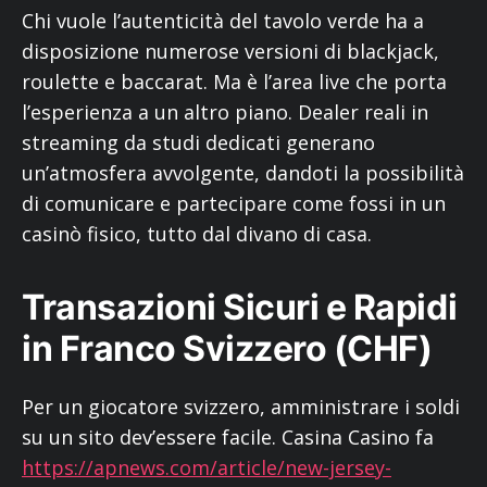
Chi vuole l’autenticità del tavolo verde ha a
disposizione numerose versioni di blackjack,
roulette e baccarat. Ma è l’area live che porta
l’esperienza a un altro piano. Dealer reali in
streaming da studi dedicati generano
un’atmosfera avvolgente, dandoti la possibilità
di comunicare e partecipare come fossi in un
casinò fisico, tutto dal divano di casa.
Transazioni Sicuri e Rapidi
in Franco Svizzero (CHF)
Per un giocatore svizzero, amministrare i soldi
su un sito dev’essere facile. Casina Casino fa
https://apnews.com/article/new-jersey-