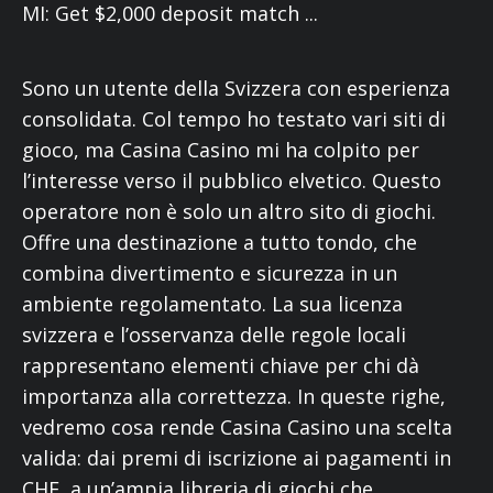
Sono un utente della Svizzera con esperienza
consolidata. Col tempo ho testato vari siti di
gioco, ma Casina Casino mi ha colpito per
l’interesse verso il pubblico elvetico. Questo
operatore non è solo un altro sito di giochi.
Offre una destinazione a tutto tondo, che
combina divertimento e sicurezza in un
ambiente regolamentato. La sua licenza
svizzera e l’osservanza delle regole locali
rappresentano elementi chiave per chi dà
importanza alla correttezza. In queste righe,
vedremo cosa rende Casina Casino una scelta
valida: dai premi di iscrizione ai pagamenti in
CHF, a un’ampia libreria di giochi che