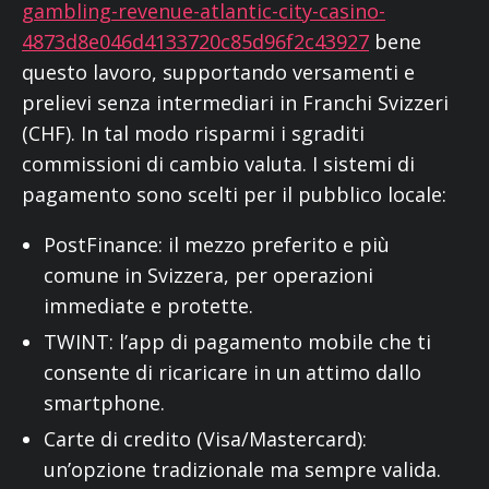
gambling-revenue-atlantic-city-casino-
4873d8e046d4133720c85d96f2c43927
bene
questo lavoro, supportando versamenti e
prelievi senza intermediari in Franchi Svizzeri
(CHF). In tal modo risparmi i sgraditi
commissioni di cambio valuta. I sistemi di
pagamento sono scelti per il pubblico locale:
PostFinance: il mezzo preferito e più
comune in Svizzera, per operazioni
immediate e protette.
TWINT: l’app di pagamento mobile che ti
consente di ricaricare in un attimo dallo
smartphone.
Carte di credito (Visa/Mastercard):
un’opzione tradizionale ma sempre valida.