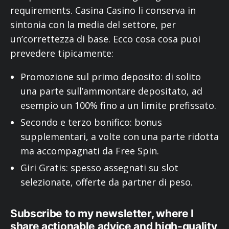
requirements. Casina Casino li conserva in
sintonia con la media del settore, per
un’correttezza di base. Ecco cosa cosa puoi
prevedere tipicamente:
Promozione sul primo deposito: di solito
una parte sull’ammontare depositato, ad
esempio un 100% fino a un limite prefissato.
Secondo e terzo bonifico: bonus
supplementari, a volte con una parte ridotta
ma accompagnati da Free Spin.
Giri Gratis: spesso assegnati su slot
selezionate, offerte da partner di peso.
Subscribe to my newsletter, where I
share actionable advice and high-quality