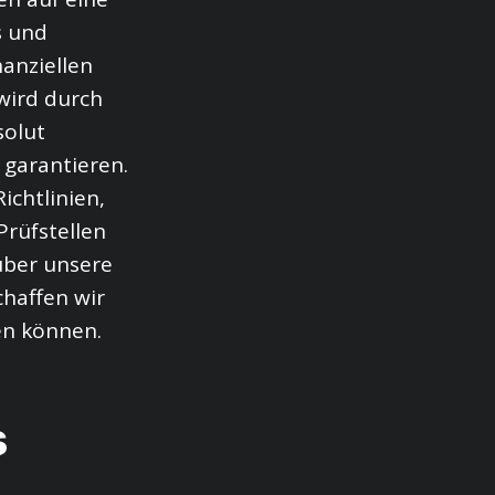
s und
nanziellen
 wird durch
solut
 garantieren.
ichtlinien,
rüfstellen
über unsere
chaffen wir
en können.
s