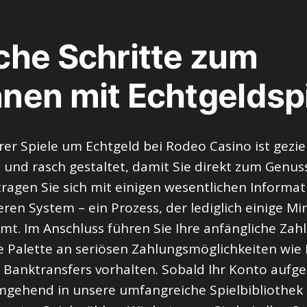
che Schritte zum
nen mit Echtgeldsp
rer Spiele um Echtgeld bei Rodeo Casino ist gezie
 und rasch gestaltet, damit Sie direkt zum Genus
ntragen Sie sich mit einigen wesentlichen Informat
ren System – ein Prozess, der lediglich einige Mi
t. Im Anschluss führen Sie Ihre anfängliche Zah
e Palette an seriösen Zahlungsmöglichkeiten wie 
 Banktransfers vorhalten. Sobald Ihr Konto aufgel
mgehend in unsere umfangreiche Spielbibliothek