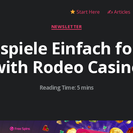
Start Here
✍ Articles
Categories
NEWSLETTER
spiele Einfach fo
with Rodeo Casin