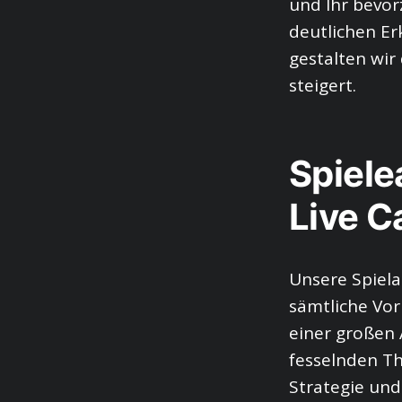
und Ihr bevor
deutlichen E
gestalten wir
steigert.
Spiele
Live C
Unsere Spiela
sämtliche Vor
einer großen 
fesselnden T
Strategie und