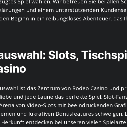
zugtes Spiel wählen. Wir betreuen Sie bei allen Sc
rklärungen und einem unterstützenden Kundenser
 den Beginn in ein reibungsloses Abenteuer, das
auswahl: Slots, Tischspi
asino
uswahl ist das Zentrum von Rodeo Casino und prä
liebe und jede Laune das perfekte Spiel. Slot-Fan
Arena von Video-Slots mit beeindruckenden Grafi
hemen und lukrativen Bonusfeatures schwelgen. 
 Herkunft entdecken bei unseren vielen Spielarte