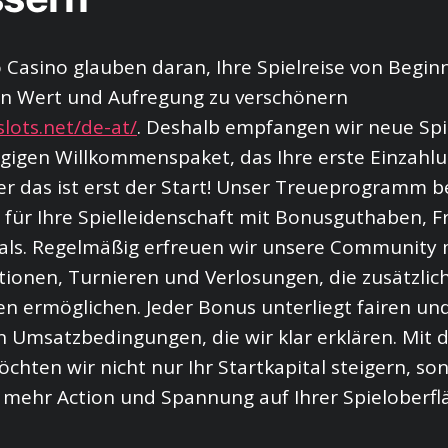
 Casino glauben daran, Ihre Spielreise von Begin
an Wert und Aufregung zu verschönern
slots.net/de-at/
. Deshalb empfangen wir neue Spi
gigen Willkommenspaket, das Ihre erste Einzahl
er das ist erst der Start! Unser Treueprogramm b
h für Ihre Spielleidenschaft mit Bonusguthaben, F
als. Regelmäßig erfreuen wir unsere Community 
tionen, Turnieren und Verlosungen, die zusätzlic
 ermöglichen. Jeder Bonus unterliegt fairen un
 Umsatzbedingungen, die wir klar erklären. Mit 
hten wir nicht nur Ihr Startkapital steigern, so
ür mehr Action und Spannung auf Ihrer Spieloberfl