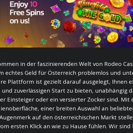
kommen in der faszinierenden Welt von Rodeo Cas
m echtes Geld für Österreich problemlos und un
e Plattform ist gezielt darauf ausgelegt, Ihnen e
und zuverlässigen Start zu bieten, unabhängig d
r Einsteiger oder ein versierter Zocker sind. Mit 
dienoberfläche, einer breiten Auswahl an beliebt
Augenmerk auf den österreichischen Markt stellen
vom ersten Klick an wie zu Hause fühlen. Wir sind 