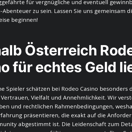
gefährte für vergnügliche und eventuell gewinn
-Abenteuer zu sein. Lassen Sie uns gemeinsam d
eise beginnen!
alb Österreich Rod
o für echtes Geld li
he Spieler schätzen bei Rodeo Casino besonders d
Vertrauen, Vielfalt und Annehmlichkeit. Wir vers
ieben und rechtlichen Rahmenbedingungen, weshal
Erfahrung präsentieren, die exakt auf die Anford
nity abgestimmt ist. Die Leidenschaft zum Deta