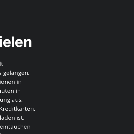
ielen
lt
s gelangen.
ionen in
nuten in
lung aus,
Kreditkarten,
aden ist,
 eintauchen