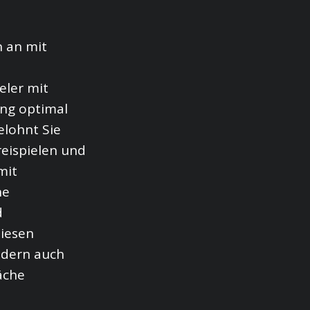
n an mit
eler mit
ung optimal
elohnt Sie
reispielen und
mit
he
d
diesen
ndern auch
äche