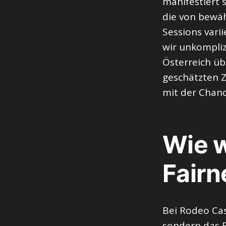
manifestiert 
die von bewäh
Sessions vari
wir unkompliz
Österreich üb
geschätzten Z
mit der Chan
Wie w
Fairn
Bei Rodeo Cas
sondern das 