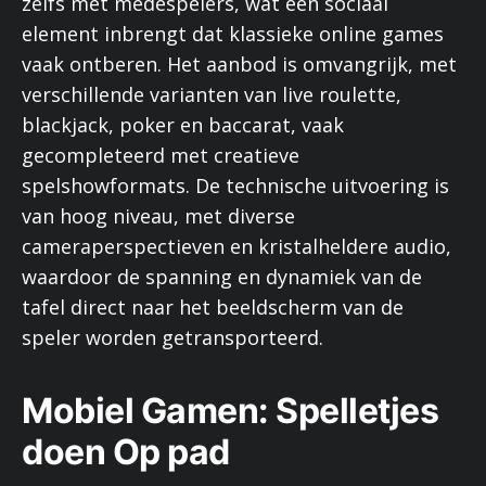
zelfs met medespelers, wat een sociaal
element inbrengt dat klassieke online games
vaak ontberen. Het aanbod is omvangrijk, met
verschillende varianten van live roulette,
blackjack, poker en baccarat, vaak
gecompleteerd met creatieve
spelshowformats. De technische uitvoering is
van hoog niveau, met diverse
cameraperspectieven en kristalheldere audio,
waardoor de spanning en dynamiek van de
tafel direct naar het beeldscherm van de
speler worden getransporteerd.
Mobiel Gamen: Spelletjes
doen Op pad