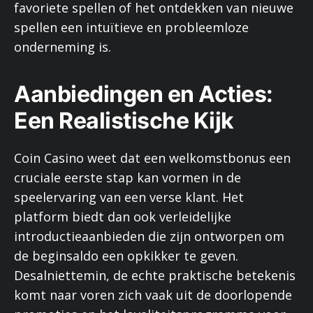
favoriete spellen of het ontdekken van nieuwe
spellen een intuïtieve en probleemloze
onderneming is.
Aanbiedingen en Acties:
Een Realistische Kijk
Coin Casino weet dat een welkomstbonus een
cruciale eerste stap kan vormen in de
speelervaring van een verse klant. Het
platform biedt dan ook verleidelijke
introductieaanbieden die zijn ontworpen om
de beginsaldo een opkikker te geven.
Desalniettemin, de echte praktische betekenis
komt naar voren zich vaak uit de doorlopende