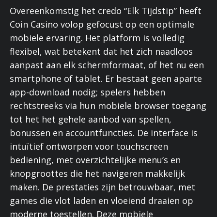
Overeenkomstig het credo “Elk Tijdstip” heeft
Coin Casino volop gefocust op een optimale
mobiele ervaring. Het platform is volledig
flexibel, wat betekent dat het zich naadloos
aanpast aan elk schermformaat, of het nu een
smartphone of tablet. Er bestaat geen aparte
app-download nodig; spelers hebben
rechtstreeks via hun mobiele browser toegang
tot het het gehele aanbod van spellen,
bonussen en accountfuncties. De interface is
intuïtief ontworpen voor touchscreen
bediening, met overzichtelijke menu’s en
knopgroottes die het navigeren makkelijk
maken. De prestaties zijn betrouwbaar, met
games die vlot laden en vloeiend draaien op
moderne toestellen. Deze mobiele