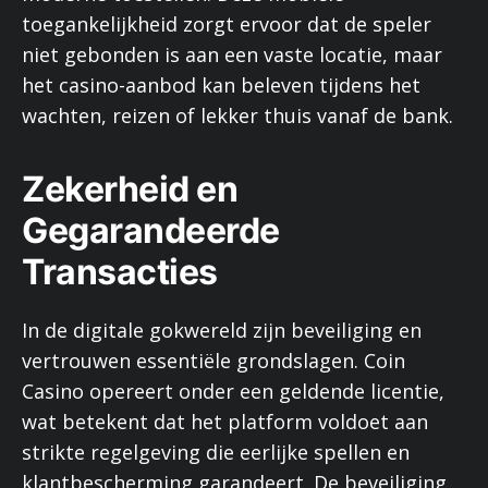
toegankelijkheid zorgt ervoor dat de speler
niet gebonden is aan een vaste locatie, maar
het casino-aanbod kan beleven tijdens het
wachten, reizen of lekker thuis vanaf de bank.
Zekerheid en
Gegarandeerde
Transacties
In de digitale gokwereld zijn beveiliging en
vertrouwen essentiële grondslagen. Coin
Casino opereert onder een geldende licentie,
wat betekent dat het platform voldoet aan
strikte regelgeving die eerlijke spellen en
klantbescherming garandeert. De beveiliging