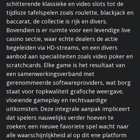
schitterende klassieke en video slots tot de
tijdloze tafelspelen zoals roulette, blackjack en
baccarat, de collectie is rijk en divers.
Bovendien is er ruimte voor een levendige live
casino sectie, waar echte dealers de actie
begeleiden via HD-streams, en een divers
aanbod aan specialiteiten zoals video poker en
scratchcards. Elke game is het resultaat van
een samenwerkingsverband met
gerenommeerde softwareproviders, wat borg
staat voor topkwaliteit grafische weergave,
vloeiende gameplay en rechtvaardige
uitkomsten. Deze integrale aanpak impliceert
dat spelers nauwelijks verder hoeven te
zoeken; een nieuwe favoriete spel wacht naar
alle waarschijnlijkheid al op dit ene platform