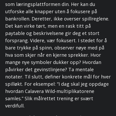
som læringsplattformen din. Her kan du
utforske alle knapper uten å fokusere på
bankrollen. Deretter, ikke overser spillreglene.
Det kan virke tørt, men en rask titt på
paytable og beskrivelsene gir deg et stort
forsprang. Videre, vær fokusert. I stedet for å
bare trykke på spinn, observer nøye med på
hva som skjer når en kjerne sprekker. Hvor
mange nye symboler dukker opp? Hvordan
påvirker det gevinstlinjene? Ta mentale
notater. Til slutt, definer konkrete mål for hver
spilløkt. For eksempel: “I dag skal jeg oppdage
hvordan Calavera Wild-multiplikatorene
samles.” Slik målrettet trening er svært
verdifull.