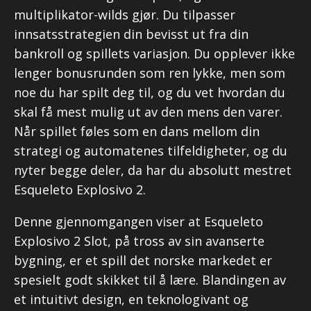
multiplikator-wilds gjør. Du tilpasser
innsatsstrategien din bevisst ut fra din
bankroll og spillets variasjon. Du opplever ikke
lenger bonusrunden som ren lykke, men som
noe du har spilt deg til, og du vet hvordan du
skal få mest mulig ut av den mens den varer.
Når spillet føles som en dans mellom din
strategi og automatenes tilfeldigheter, og du
nyter begge deler, da har du absolutt mestret
Esqueleto Explosivo 2.
Denne gjennomgangen viser at Esqueleto
Explosivo 2 Slot, på tross av sin avanserte
bygning, er et spill det norske markedet er
spesielt godt skikket til å lære. Blandingen av
et intuitivt design, en teknologivant og