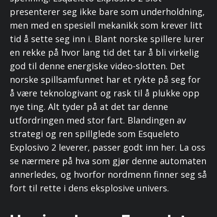
presenterer seg ikke bare som underholdning,
men med en spesiell mekanikk som krever litt
tid å sette seg inn i. Blant norske spillere lurer
en rekke på hvor lang tid det tar å bli virkelig
god til denne energiske video-slotten. Det
norske spillsamfunnet har et rykte på seg for
å være teknologivant og rask til å plukke opp
nye ting. Alt tyder på at det tar denne
utfordringen med stor fart. Blandingen av
strategi og ren spillglede som Esqueleto
Explosivo 2 leverer, passer godt inn her. La oss
se nærmere på hva som gjør denne automaten
annerledes, og hvorfor nordmenn finner seg så
fort til rette i dens eksplosive univers.