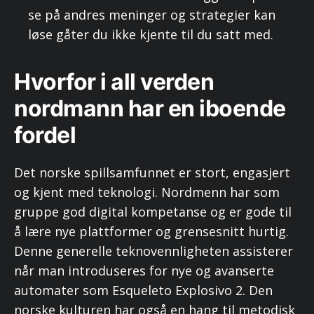
se på andres meninger og strategier kan
løse gåter du ikke kjente til du satt med.
Hvorfor i all verden
nordmann har en iboende
fordel
Det norske spillsamfunnet er stort, engasjert
og kjent med teknologi. Nordmenn har som
gruppe god digital kompetanse og er gode til
å lære nye plattformer og grensesnitt hurtig.
Denne generelle teknovennligheten assisterer
når man introduseres for nye og avanserte
automater som Esqueleto Explosivo 2. Den
norske kulturen har også en hang til metodisk