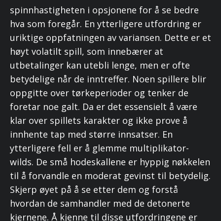
spinnhastigheten i opsjonene for å se bedre
hva som foregår. En ytterligere utfordring er
uriktige oppfatningen av variansen. Dette er et
høyt volatilt spill, som innebærer at
utbetalinger kan utebli lenge, men er ofte
betydelige når de inntreffer. Noen spillere blir
oppgitte over tørkeperioder og tenker de
foretar noe galt. Da er det essensielt å være
klar over spillets karakter og ikke prove å
innhente tap med større innsatser. En
ytterligere fell er å glemme multiplikator-
wilds. De små hodeskallene er hyppig nøkkelen
til å forvandle en moderat gevinst til betydelig.
Skjerp øyet på å se etter dem og forstå
hvordan de samhandler med de detonerte
kjernene. Å kjenne til disse utfordringene er