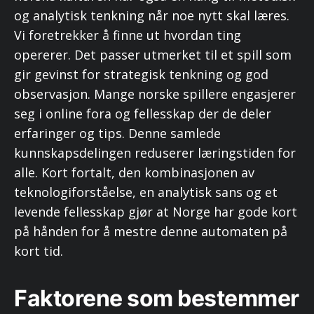
og analytisk tenkning når noe nytt skal læres.
Vi foretrekker å finne ut hvordan ting
opererer. Det passer utmerket til et spill som
gir gevinst for strategisk tenkning og god
observasjon. Mange norske spillere engasjerer
seg i online fora og fellesskap der de deler
erfaringer og tips. Denne samlede
kunnskapsdelingen reduserer læringstiden for
alle. Kort fortalt, den kombinasjonen av
teknologiforståelse, en analytisk sans og et
levende fellesskap gjør at Norge har gode kort
på hånden for å mestre denne automaten på
kort tid.
Faktorene som bestemmer