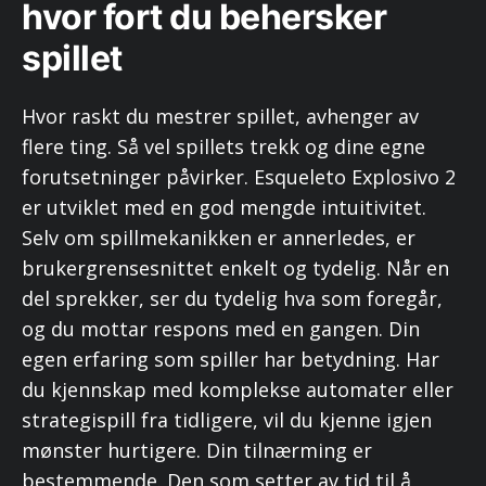
hvor fort du behersker
spillet
Hvor raskt du mestrer spillet, avhenger av
flere ting. Så vel spillets trekk og dine egne
forutsetninger påvirker. Esqueleto Explosivo 2
er utviklet med en god mengde intuitivitet.
Selv om spillmekanikken er annerledes, er
brukergrensesnittet enkelt og tydelig. Når en
del sprekker, ser du tydelig hva som foregår,
og du mottar respons med en gangen. Din
egen erfaring som spiller har betydning. Har
du kjennskap med komplekse automater eller
strategispill fra tidligere, vil du kjenne igjen
mønster hurtigere. Din tilnærming er
bestemmende. Den som setter av tid til å