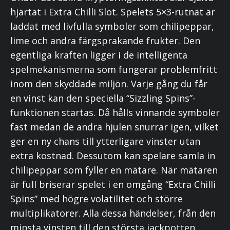
hjärtat i Extra Chilli Slot. Spelets 5×3-rutnät är
laddat med livfulla symboler som chilipeppar,
lime och andra färgsprakande frukter. Den
egentliga kraften ligger i de intelligenta
spelmekanismerna som fungerar problemfritt
inom den skyddade miljön. Varje gång du får
en vinst kan den speciella “Sizzling Spins”-
funktionen startas. Då hålls vinnande symboler
fast medan de andra hjulen snurrar igen, vilket
ger en ny chans till ytterligare vinster utan
extra kostnad. Dessutom kan spelare samla in
chilipeppar som fyller en mätare. När mätaren
är full briserar spelet i en omgång “Extra Chilli
Spins” med högre volatilitet och större
multiplikatorer. Alla dessa händelser, från den
minsta vinsten till den största jackpotten,