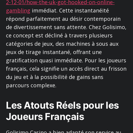
2-12-01/how-the-uk-got-hooked-on-online-
gambling
immédiat. Cette instantanéité
répond parfaitement au désir contemporain
de divertissement sans attente. Chez Golisimo,
ce concept est décliné à travers plusieurs
catégories de jeux, des machines à sous aux
jeux de tirage instantané, offrant une
gratification quasi immédiate. Pour les joueurs
français, cela signifie un accès direct au frisson
du jeu et à la possibilité de gains sans
parcours complexe.
Les Atouts Réels pour les
Joueurs Français
Golisimo Casino a bien adapté son service au