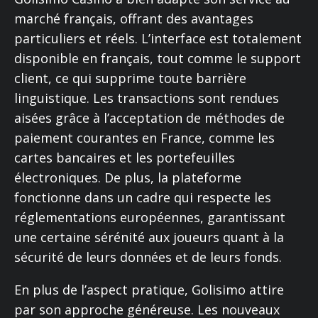
marché français, offrant des avantages
particuliers et réels. L’interface est totalement
disponible en français, tout comme le support
client, ce qui supprime toute barrière
linguistique. Les transactions sont rendues
aisées grâce à l’acceptation de méthodes de
paiement courantes en France, comme les
cartes bancaires et les portefeuilles
électroniques. De plus, la plateforme
fonctionne dans un cadre qui respecte les
réglementations européennes, garantissant
une certaine sérénité aux joueurs quant à la
sécurité de leurs données et de leurs fonds.
En plus de l’aspect pratique, Golisimo attire
par son approche généreuse. Les nouveaux