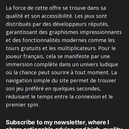
La force de cette offre se trouve dans sa
qualité et son accessibilité. Les jeux sont
distribués par des développeurs réputés,
garantissant des graphismes impressionnants
et des fonctionnalités modernes comme les
tours gratuits et les multiplicateurs. Pour le
joueur français, cela se manifeste par une
immersion complète dans un univers ludique
où la chance peut sourire à tout moment. La
navigation simple du site permet de trouver
son jeu préféré en quelques secondes,
réduisant le temps entre la connexion et le
premier spin.
Subscribe to my newsletter, where I