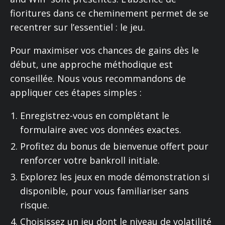
fioritures dans ce cheminement permet de se
recentrer sur l’essentiel : le jeu.
Pour maximiser vos chances de gains dès le
début, une approche méthodique est
conseillée. Nous vous recommandons de
appliquer ces étapes simples :
Enregistrez-vous en complétant le
formulaire avec vos données exactes.
Profitez du bonus de bienvenue offert pour
renforcer votre bankroll initiale.
Explorez les jeux en mode démonstration si
disponible, pour vous familiariser sans
risque.
Choisissez un jeu dont le niveau de volatilité