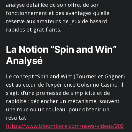
analyse détaillée de son offre, de son
fonctionnement et des avantages qu’elle
réserve aux amateurs de jeux de hasard
rapides et gratifiants.
La Notion “Spin and Win”
Analysé
Le concept “Spin and Win” (Tourner et Gagner)
est au cœur de l’expérience Golisimo Casino. Il
s’agit d’une promesse de simplicité et de
rapidité : déclencher un mécanisme, souvent
une roue ou un rouleau, pour obtenir un
résultat
https://www.bloomberg.com/news/videos/202