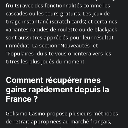
fruits) avec des fonctionnalités comme les
cascades ou les tours gratuits. Les jeux de
tirage instantané (scratch cards) et certaines
variantes rapides de roulette ou de blackjack
sont aussi très appréciés pour leur résultat
immédiat. La section “Nouveautés” et
“Populaires” du site vous orientera vers les
titres les plus joués du moment.
Comment récupérer mes
gains rapidement depuis la
France ?
Golisimo Casino propose plusieurs méthodes
de retrait appropriées au marché français,