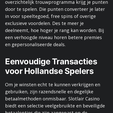
overzichtelijk trouwprogramma krijg je punten
door te spelen. Die punten converteer je later
in voor speeltegoed, free spins of overige
exclusieve voordelen. Des te meer je
deelneemt, hoe hoger je rang kan worden. Bij
een verhoogde niveau horen betere premies
en gepersonaliseerde deals.
Eenvoudige Transacties
voor Hollandse Spelers
Om je winsten echt te kunnen verkrijgen en
gebruiken, zijn razendsnelle en degelijke
betaalmethoden onmisbaar. Slotlair Casino
biedt een selectie veelgebruikte en beveiligde
betaalopties die zijn aangepast op de