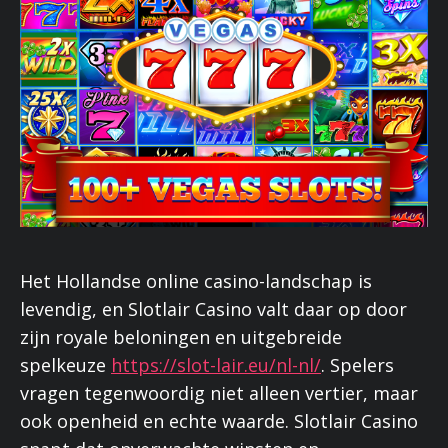
Het Hollandse online casino-landschap is
levendig, en Slotlair Casino valt daar op door
zijn royale beloningen en uitgebreide
spelkeuze
https://slot-lair.eu/nl-nl/
. Spelers
vragen tegenwoordig niet alleen vertier, maar
ook openheid en echte waarde. Slotlair Casino