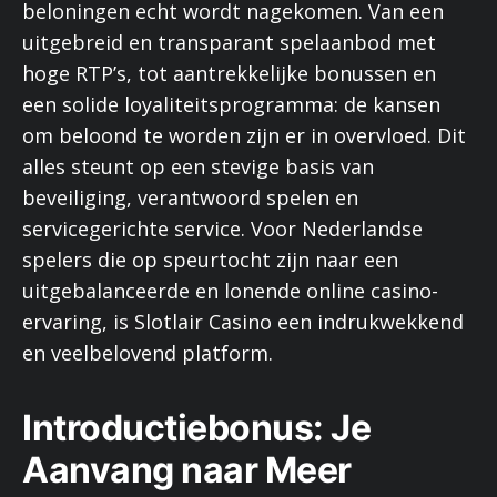
beloningen echt wordt nagekomen. Van een
uitgebreid en transparant spelaanbod met
hoge RTP’s, tot aantrekkelijke bonussen en
een solide loyaliteitsprogramma: de kansen
om beloond te worden zijn er in overvloed. Dit
alles steunt op een stevige basis van
beveiliging, verantwoord spelen en
servicegerichte service. Voor Nederlandse
spelers die op speurtocht zijn naar een
uitgebalanceerde en lonende online casino-
ervaring, is Slotlair Casino een indrukwekkend
en veelbelovend platform.
Introductiebonus: Je
Aanvang naar Meer