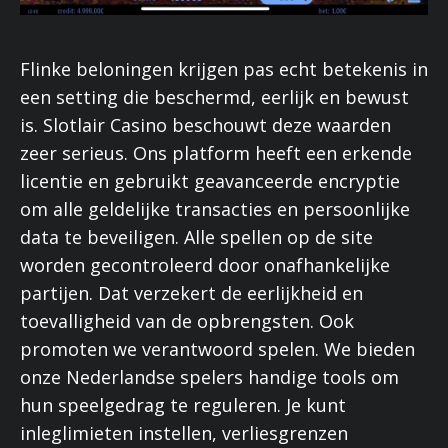
Flinke beloningen krijgen pas echt betekenis in
een setting die beschermd, eerlijk en bewust
is. Slotlair Casino beschouwt deze waarden
zeer serieus. Ons platform heeft een erkende
licentie en gebruikt geavanceerde encryptie
om alle geldelijke transacties en persoonlijke
data te beveiligen. Alle spellen op de site
worden gecontroleerd door onafhankelijke
partijen. Dat verzekert de eerlijkheid en
toevalligheid van de opbrengsten. Ook
promoten we verantwoord spelen. We bieden
onze Nederlandse spelers handige tools om
hun speelgedrag te reguleren. Je kunt
inleglimieten instellen, verliesgrenzen