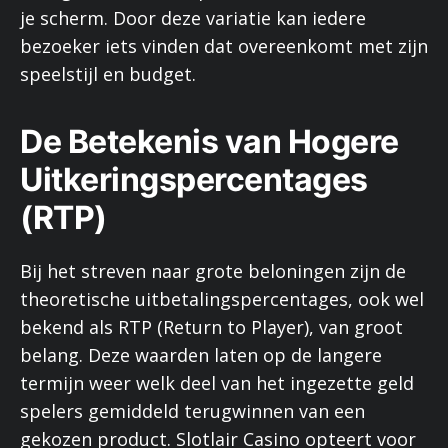
je scherm. Door deze variatie kan iedere
bezoeker iets vinden dat overeenkomt met zijn
speelstijl en budget.
De Betekenis van Hogere
Uitkeringspercentages
(RTP)
Bij het streven naar grote beloningen zijn de
theoretische uitbetalingspercentages, ook wel
bekend als RTP (Return to Player), van groot
belang. Deze waarden laten op de langere
termijn weer welk deel van het ingezette geld
spelers gemiddeld terugwinnen van een
gekozen product. Slotlair Casino opteert voor