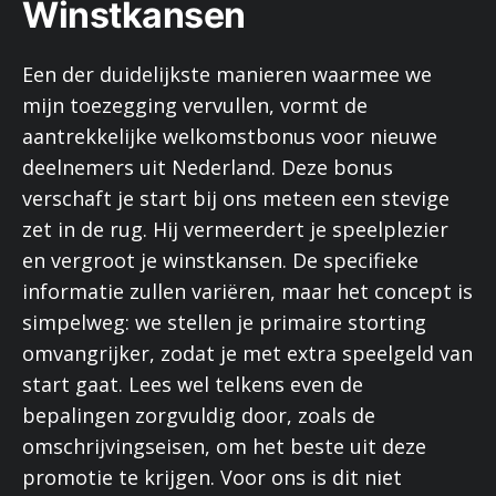
Winstkansen
Een der duidelijkste manieren waarmee we
mijn toezegging vervullen, vormt de
aantrekkelijke welkomstbonus voor nieuwe
deelnemers uit Nederland. Deze bonus
verschaft je start bij ons meteen een stevige
zet in de rug. Hij vermeerdert je speelplezier
en vergroot je winstkansen. De specifieke
informatie zullen variëren, maar het concept is
simpelweg: we stellen je primaire storting
omvangrijker, zodat je met extra speelgeld van
start gaat. Lees wel telkens even de
bepalingen zorgvuldig door, zoals de
omschrijvingseisen, om het beste uit deze
promotie te krijgen. Voor ons is dit niet