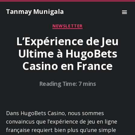
Tanmay Munigala
Categories
NEWSLETTER
L’Expérience de Jeu
Ultime à HugoBets
Casino en France
Dans HugoBets Casino, nous sommes
convaincus que l’expérience de jeu en ligne
française requiert bien plus qu’une simple