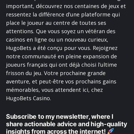
important, découvrez nos centaines de jeux et
ressentez la différence d’une plateforme qui
place le joueur au centre de toutes ses
attentions. Que vous soyez un vétéran des
casinos en ligne ou un nouveau curieux,
HugoBets a été conçu pour vous. Rejoignez
notre communauté en pleine expansion de
joueurs français qui ont déjà choisi l’ultime
frisson du jeu. Votre prochaine grande
aventure, et peut-être vos prochains gains
mémorables, vous attendent ici, chez
HugoBets Casino.
Subscribe to my newsletter, where I
share actionable advice and high-quality
insights from across the internet!