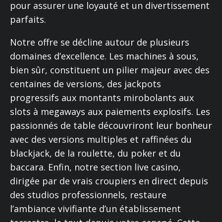
pour assurer une loyauté et un divertissement
parfaits.
Notre offre se décline autour de plusieurs
domaines d’excellence. Les machines à sous,
bien sûr, constituent un pilier majeur avec des
centaines de versions, des jackpots
progressifs aux montants mirobolants aux
slots à megaways aux paiements explosifs. Les
passionnés de table découvriront leur bonheur
avec des versions multiples et raffinées du
blackjack, de la roulette, du poker et du
baccara. Enfin, notre section live casino,
dirigée par de vrais croupiers en direct depuis
des studios professionnels, restaure
l’ambiance vivifiante d’un établissement