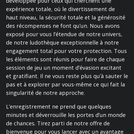
développée pour ceux qui cherchent une
expérience totale, où le divertissement de
haut niveau, la sécurité totale et la générosité
des récompenses ne font qu’un. Nous avons
exposé pour vous l’étendue de notre univers,
de notre ludothèque exceptionnelle à notre
engagement total pour votre protection. Tous
les éléments sont réunis pour faire de chaque
session de jeu un moment d’évasion excitant
et gratifiant. Il ne vous reste plus qu’à sauter le
pas et à explorer par vous-même ce qui fait la
singularité de notre approche.
L’enregistrement ne prend que quelques
minutes et déverrouille les portes d’un monde
de chances. Tirez parti de notre offre de
bienvenue pour vous lancer avec un avantage