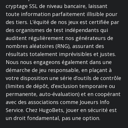
cryptage SSL de niveau bancaire, laissant
toute information parfaitement illisible pour
des tiers. L’équité de nos jeux est certifiée par
des organismes de test indépendants qui
auditent régulièrement nos générateurs de
nombres aléatoires (RNG), assurant des
résultats totalement imprévisibles et justes.
Nous nous engageons également dans une
démarche de jeu responsable, en plaçant à
votre disposition une série d’outils de contrôle
(limites de dépôt, d’exclusion temporaire ou
permanente, auto-évaluation) et en coopérant
avec des associations comme Joueurs Info
Service. Chez HugoBets, jouer en sécurité est
un droit fondamental, pas une option.