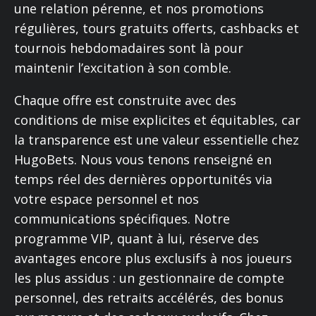
une relation pérenne, et nos promotions
régulières, tours gratuits offerts, cashbacks et
tournois hebdomadaires sont là pour
maintenir l’excitation à son comble.
Chaque offre est construite avec des
conditions de mise explicites et équitables, car
la transparence est une valeur essentielle chez
HugoBets. Nous vous tenons renseigné en
temps réel des dernières opportunités via
votre espace personnel et nos
communications spécifiques. Notre
programme VIP, quant à lui, réserve des
avantages encore plus exclusifs à nos joueurs
les plus assidus : un gestionnaire de compte
personnel, des retraits accélérés, des bonus