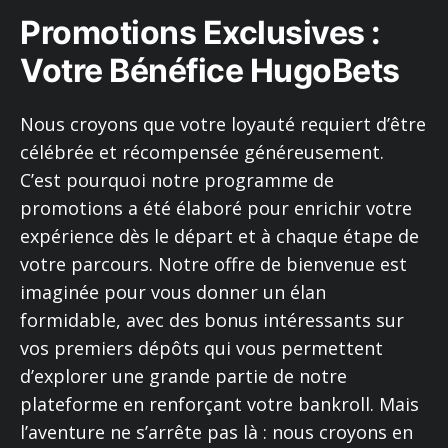
Promotions Exclusives :
Votre Bénéfice HugoBets
Nous croyons que votre loyauté requiert d’être
célébrée et récompensée généreusement.
C’est pourquoi notre programme de
promotions a été élaboré pour enrichir votre
expérience dès le départ et à chaque étape de
votre parcours. Notre offre de bienvenue est
imaginée pour vous donner un élan
formidable, avec des bonus intéressants sur
vos premiers dépôts qui vous permettent
d’explorer une grande partie de notre
plateforme en renforçant votre bankroll. Mais
l’aventure ne s’arrête pas là : nous croyons en