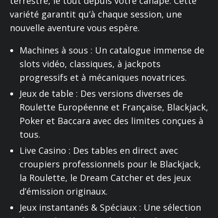
terrestre, le tout depuis votre canapé. Cette
variété garantit qu’à chaque session, une
nouvelle aventure vous espère.
Machines à sous : Un catalogue immense de
slots vidéo, classiques, à jackpots
progressifs et à mécaniques novatrices.
Jeux de table : Des versions diverses de
Roulette Européenne et Française, Blackjack,
Poker et Baccara avec des limites conçues à
tous.
Live Casino : Des tables en direct avec
croupiers professionnels pour le Blackjack,
la Roulette, le Dream Catcher et des jeux
d’émission originaux.
Jeux instantanés & Spéciaux : Une sélection