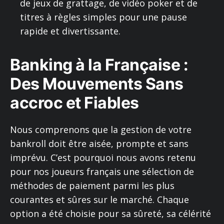
de jeux de grattage, de vidéo poker et de
titres à règles simples pour une pause
rapide et divertissante.
Banking à la Française :
Des Mouvements Sans
accroc et Fiables
Nous comprenons que la gestion de votre
bankroll doit être aisée, prompte et sans
imprévu. C’est pourquoi nous avons retenu
pour nos joueurs français une sélection de
méthodes de paiement parmi les plus
courantes et sûres sur le marché. Chaque
option a été choisie pour sa sûreté, sa célérité