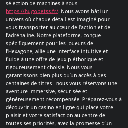
sélection de machines à sous
https://hugobetss.fr/
. Nous avons bâti un
univers où chaque détail est imaginé pour
vous transporter au cœur de l’action et de
l’adrénaline. Notre plateforme, conçue
spécifiquement pour les joueurs de
l’Hexagone, allie une interface intuitive et
fluide à une offre de jeux pléthorique et
rigoureusement choisie. Nous vous
garantissons bien plus qu’un accès à des
centaines de titres : nous vous réservons une
aventure immersive, sécurisée et
généreusement récompensée. Préparez-vous à
découvrir un casino en ligne qui place votre
plaisir et votre satisfaction au centre de
toutes ses priorités, avec la promesse d’un