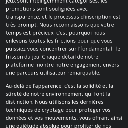
jeux sont intelligemment catégorisés, les
promotions sont soulignées avec
transparence, et le processus d’inscription est
très prompt. Nous reconnaissons que votre
temps est précieux, c’est pourquoi nous
enlevons toutes les frictions pour que vous
puissiez vous concentrer sur l’fondamental : le
frisson du jeu. Chaque détail de notre
plateforme montre notre engagement envers
une parcours utilisateur remarquable.
Au-delà de l’apparence, c’est la solidité et la
sûreté de notre environnement qui font la
distinction. Nous utilisons les dernières
techniques de cryptage pour protéger vos
données et vos mouvements, vous offrant ainsi
une quiétude absolue pour profiter de nos