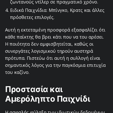
ζωντανούς ντίλερ σε πραγματικό χρόνο.
Ειδικά Παιχνίδια: Μπίνγκο, Κρατς και άλλες
πρόσθετες επιλογές.
Αυτή η εκτεταμένη προσφορά εξασφαλίζει ότι
κάθε παίκτης θα βρει κάτι που να του αρέσει.
Η ποιότητα δεν αμφισβητείται, καθώς οι
συνεργάτες λογισμικού τηρούν αυστηρά
πρότυπα. Πιστεύω ότι αυτή η συλλογή είναι
σημαντικός λόγος για την παγκόσμια επιτυχία
του καζίνο.
Προστασία και
Αμερόληπτο Παιχνίδι
Η ασφαλής φύλαξη των ιδιωτικών δεδομένων