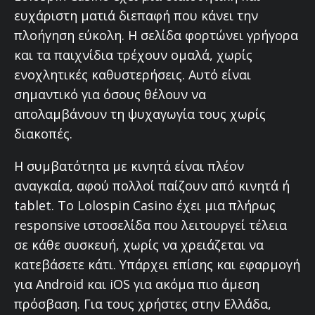
ευχάριστη ματιά διεπαφή που κάνει την
πλοήγηση εύκολη. Η σελίδα φορτώνει γρήγορα
και τα παιχνίδια τρέχουν ομαλά, χωρίς
ενοχλητικές καθυστερήσεις. Αυτό είναι
σημαντικό για όσους θέλουν να
απολαμβάνουν τη ψυχαγωγία τους χωρίς
διακοπές.
Η συμβατότητα με κινητά είναι πλέον
αναγκαία, αφού πολλοί παίζουν από κινητά ή
tablet. Το Lolospin Casino έχει μια πλήρως
responsive ιστοσελίδα που λειτουργεί τέλεια
σε κάθε συσκευή, χωρίς να χρειάζεται να
κατεβάσετε κάτι. Υπάρχει επίσης και εφαρμογή
για Android και iOS για ακόμα πιο άμεση
πρόσβαση. Για τους χρήστες στην Ελλάδα,