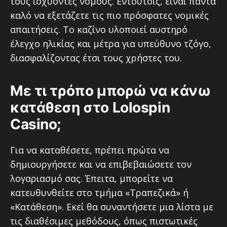
τους ισχύοντες νόμους. Εντούτοις, είναι πάντα
καλό να εξετάζετε τις πιο πρόσφατες νομικές
απαιτήσεις. Το καζίνο υλοποιεί αυστηρό
έλεγχο ηλικίας και μέτρα για υπεύθυνο τζόγο,
διασφαλίζοντας έτσι τους χρήστες του.
Με τι τρόπο μπορώ να κάνω
κατάθεση στο Lolospin
Casino;
Για να καταθέσετε, πρέπει πρώτα να
δημιουργήσετε και να επιβεβαιώσετε τον
λογαριασμό σας. Έπειτα, μπορείτε να
κατευθυνθείτε στο τμήμα «Τραπεζικά» ή
«Κατάθεση». Εκεί θα συναντήσετε μια λίστα με
τις διαθέσιμες μεθόδους, όπως πιστωτικές