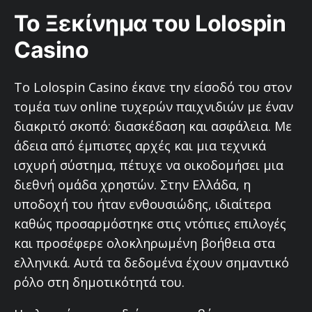
Το Ξεκίνημα του Lolospin
Casino
Το Lolospin Casino έκανε την είσοδό του στον
τομέα των online τυχερών παιχνιδιών με έναν
διακριτό σκοπό: διασκέδαση και ασφάλεια. Με
άδεια από έμπιστες αρχές και μια τεχνικά
ισχυρή σύστημα, πέτυχε να οικοδομήσει μια
διεθνή ομάδα χρηστών. Στην Ελλάδα, η
υποδοχή του ήταν ενθουσιώδης, ιδιαίτερα
καθώς προσαρμόστηκε στις ντόπιες επιλογές
και προσέφερε ολοκληρωμένη βοήθεια στα
ελληνικά. Αυτά τα δεδομένα έχουν σημαντικό
ρόλο στη δημοτικότητά του.