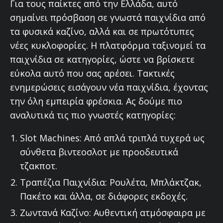
Για τους παίκτες από την Ελλάδα, αυτό
σημαίνει πρόσβαση σε γνωστά παιχνίδια από
τα φυσικά καζίνο, αλλά και σε πρωτότυπες
νέες κυκλοφορίες. Η πλατφόρμα ταξινομεί τα
παιχνίδια σε κατηγορίες, ώστε να βρίσκετε
εύκολα αυτό που σας αρέσει. Τακτικές
ενημερώσεις εισάγουν νέα παιχνίδια, έχοντας
την όλη εμπειρία φρέσκια. Ας δούμε πιο
αναλυτικά τις πιο γνωστές κατηγορίες:
Slot Machines: Από απλά τριπλά τυχερά ως
σύνθετα βιντεοσλοτ με προοδευτικά
τζακποτ.
Τραπέζια Παιχνίδια: Ρουλέτα, Μπλάκτζακ,
Πακέτο και άλλα, σε διάφορες εκδοχές.
Ζωντανά Καζίνο: Αυθεντική ατμόσφαιρα με