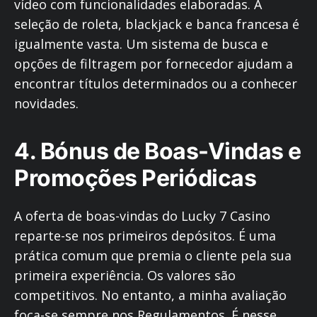
vídeo com funcionalidades elaboradas. A
seleção de roleta, blackjack e banca francesa é
igualmente vasta. Um sistema de busca e
opções de filtragem por fornecedor ajudam a
encontrar títulos determinados ou a conhecer
novidades.
4. Bónus de Boas-Vindas e
Promoções Periódicas
A oferta de boas-vindas do Lucky 7 Casino
reparte-se nos primeiros depósitos. É uma
prática comum que premia o cliente pela sua
primeira experiência. Os valores são
competitivos. No entanto, a minha avaliação
foca-se sempre nos Regulamentos. É nesse