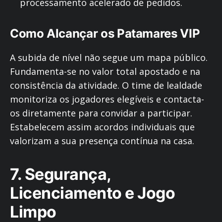
processamento acelerado de pedidos.
Como Alcançar os Patamares VIP
A subida de nível não segue um mapa público.
Fundamenta-se no valor total apostado e na
consistência da atividade. O time de lealdade
monitoriza os jogadores elegíveis e contacta-
os diretamente para convidar a participar.
Estabelecem assim acordos individuais que
valorizam a sua presença contínua na casa.
7. Segurança,
Licenciamento e Jogo
Limpo