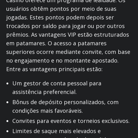
usuários obtêm pontos por meio de suas
jogadas. Estes pontos podem depois ser
trocados por saldo para jogar ou por outros
prêmios. As vantagens VIP estão estruturados
em patamares. O acesso a patamares
superiores ocorre mediante convite, com base
no engajamento e no montante apostado.
Entre as vantagens principais estão:
Um gestor de conta pessoal para
assistência preferencial.
Bônus de depósito personalizados, com
condições mais favoráveis.
Convites para eventos e torneios exclusivos.
Limites de saque mais elevados e