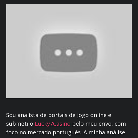
Sou analista de portais de jogo online e
submeti o
Lucky7Casino
pelo meu crivo, com
foco no mercado português. A minha análise