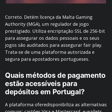
Correto. Detém licença da Malta Gaming
Authority (MGA), um regulador de jogo
prestigiado. Utiliza encriptação SSL de 256-bit
para assegurar os dados pessoais e os seus
jogos são auditados para assegurar fair play.
Trata-se de uma plataforma autorizada e
segura para apostadores portugueses.
Quais métodos de pagamento
estão acessíveis para
depósitos em Portugal?
A plataforma oferedisponibiliza as alternativas
comuns: cartões Visa e Mastercard, e-wallets