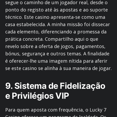
segue o caminho de um jogador real, desde o
ponto do registo até às apostas e ao suporte
técnico. Este casino apresenta-se como uma
casa estabelecida. A minha missão foi dissecar
cada elemento, diferenciando a promessa da
prática concreta. Compartilho aqui o que
revelo sobre a oferta de jogos, pagamentos,
bónus, segurança e outros temas. A finalidade
é oferecer-lhe uma imagem nítida para aferir
se este casino se alinha à sua maneira de jogar.
9. Sistema de Fidelização
e Privilégios VIP
Para quem aposta com frequência, o Lucky 7
Casino oferece um programa de lealdade. Os