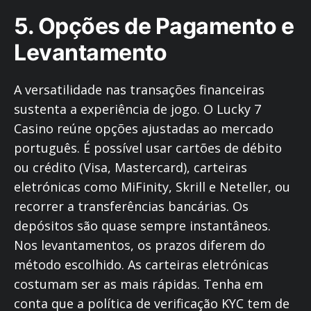
5. Opções de Pagamento e
Levantamento
A versatilidade nas transações financeiras
sustenta a experiência de jogo. O Lucky 7
Casino reúne opções ajustadas ao mercado
português. É possível usar cartões de débito
ou crédito (Visa, Mastercard), carteiras
eletrónicas como MiFinity, Skrill e Neteller, ou
recorrer a transferências bancárias. Os
depósitos são quase sempre instantâneos.
Nos levantamentos, os prazos diferem do
método escolhido. As carteiras eletrónicas
costumam ser as mais rápidas. Tenha em
conta que a política de verificação KYC tem de