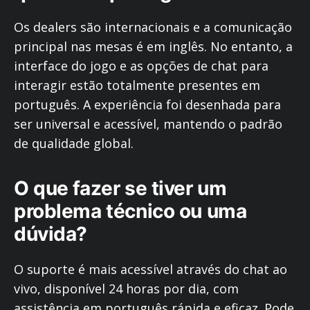
Os dealers são internacionais e a comunicação
principal nas mesas é em inglês. No entanto, a
interface do jogo e as opções de chat para
interagir estão totalmente presentes em
português. A experiência foi desenhada para
ser universal e acessível, mantendo o padrão
de qualidade global.
O que fazer se tiver um
problema técnico ou uma
dúvida?
O suporte é mais acessível através do chat ao
vivo, disponível 24 horas por dia, com
assistência em português rápida e eficaz. Pode