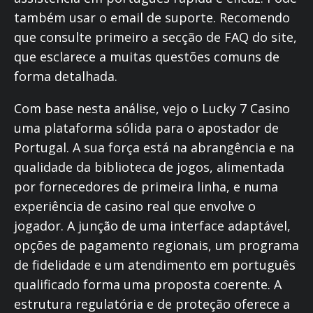
também usar o email de suporte. Recomendo
que consulte primeiro a secção de FAQ do site,
que esclarece a muitas questões comuns de
forma detalhada.
Com base nesta análise, vejo o Lucky 7 Casino
uma plataforma sólida para o apostador de
Portugal. A sua força está na abrangência e na
qualidade da biblioteca de jogos, alimentada
por fornecedores de primeira linha, e numa
experiência de casino real que envolve o
jogador. A junção de uma interface adaptável,
opções de pagamento regionais, um programa
de fidelidade e um atendimento em português
qualificado forma uma proposta coerente. A
estrutura regulatória e de proteção oferece a