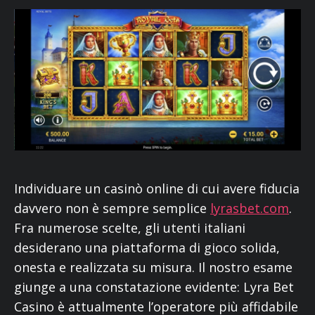
Individuare un casinò online di cui avere fiducia
davvero non è sempre semplice
lyrasbet.com
.
Fra numerose scelte, gli utenti italiani
desiderano una piattaforma di gioco solida,
onesta e realizzata su misura. Il nostro esame
giunge a una constatazione evidente: Lyra Bet
Casino è attualmente l’operatore più affidabile