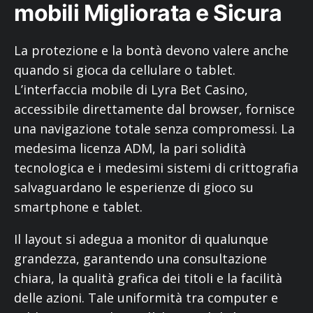
mobili Migliorata e Sicura
La protezione e la bontà devono valere anche
quando si gioca da cellulare o tablet.
L’interfaccia mobile di Lyra Bet Casino,
accessibile direttamente dal browser, fornisce
una navigazione totale senza compromessi. La
medesima licenza ADM, la pari solidità
tecnologica e i medesimi sistemi di crittografia
salvaguardano le esperienze di gioco su
smartphone e tablet.
Il layout si adegua a monitor di qualunque
grandezza, garantendo una consultazione
chiara, la qualità grafica dei titoli e la facilità
delle azioni. Tale uniformità tra computer e