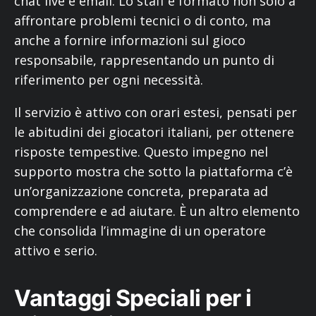
chat live e email. Lo staff è formato non solo a
affrontare problemi tecnici o di conto, ma
anche a fornire informazioni sul gioco
responsabile, rappresentando un punto di
riferimento per ogni necessità.
Il servizio è attivo con orari estesi, pensati per
le abitudini dei giocatori italiani, per ottenere
risposte tempestive. Questo impegno nel
supporto mostra che sotto la piattaforma c’è
un’organizzazione concreta, preparata ad
comprendere e ad aiutare. È un altro elemento
che consolida l’immagine di un operatore
attivo e serio.
Vantaggi Speciali per i