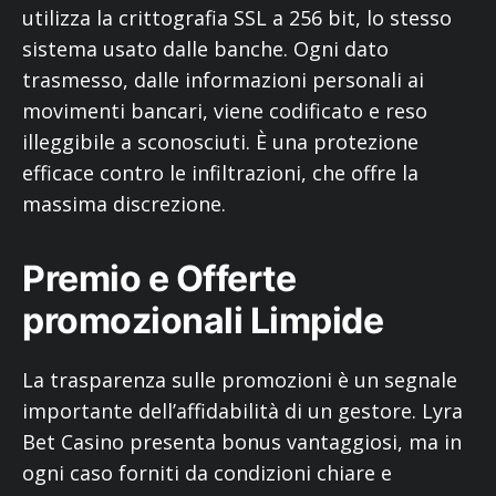
utilizza la crittografia SSL a 256 bit, lo stesso
sistema usato dalle banche. Ogni dato
trasmesso, dalle informazioni personali ai
movimenti bancari, viene codificato e reso
illeggibile a sconosciuti. È una protezione
efficace contro le infiltrazioni, che offre la
massima discrezione.
Premio e Offerte
promozionali Limpide
La trasparenza sulle promozioni è un segnale
importante dell’affidabilità di un gestore. Lyra
Bet Casino presenta bonus vantaggiosi, ma in
ogni caso forniti da condizioni chiare e