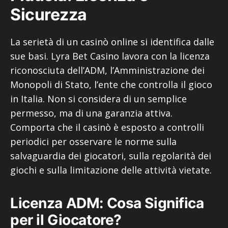
Sicurezza
La serietà di un casinò online si identifica dalle
sue basi. Lyra Bet Casino lavora con la licenza
riconosciuta dell’ADM, l’Amministrazione dei
Monopoli di Stato, l’ente che controlla il gioco
in Italia. Non si considera di un semplice
permesso, ma di una garanzia attiva.
Comporta che il casinò è esposto a controlli
periodici per osservare le norme sulla
salvaguardia dei giocatori, sulla regolarità dei
giochi e sulla limitazione delle attività vietate.
Licenza ADM: Cosa Significa
per il Giocatore?