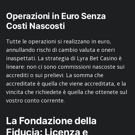
Operazioni in Euro Senza
Costi Nascosti
Tutte le operazioni si realizzano in euro,
annullando rischi di cambio valuta e oneri
inaspettati. La strategia di Lyra Bet Casino è
lineare: non ci sono commissioni nascoste sui
accrediti o sui prelievi. La somma che
accreditate è quella che viene accreditata, e la
vincita che richiedete è quella che ottenete sul
vostro conto corrente.
La Fondazione della
Fiducia: Licenza e