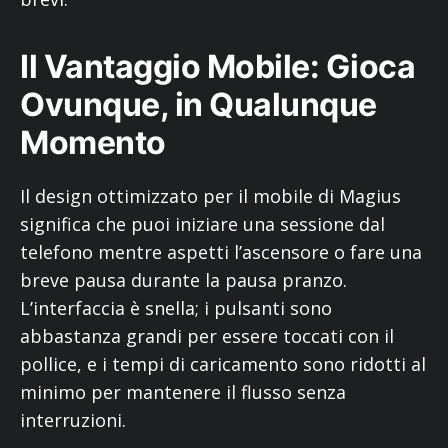
Il Vantaggio Mobile: Gioca
Ovunque, in Qualunque
Momento
Il design ottimizzato per il mobile di Magius
significa che puoi iniziare una sessione dal
telefono mentre aspetti l’ascensore o fare una
breve pausa durante la pausa pranzo.
L’interfaccia è snella; i pulsanti sono
abbastanza grandi per essere toccati con il
pollice, e i tempi di caricamento sono ridotti al
minimo per mantenere il flusso senza
interruzioni.