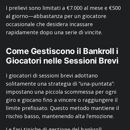
I prelievi sono limitati a €7.000 al mese e €500
al giorno—abbastanza per un giocatore
occasionale che desidera incassare
rapidamente dopo una serie di vincite.
Come Gestiscono il Bankroll i
Giocatori nelle Sessioni Brevi
I giocatori di sessioni brevi adottano
solitamente una strategia di “una‑puntata”:
impostano una piccola scommessa per ogni
giro e giocano fino a vincere o raggiungere il
limite prefissato. Questo metodo mantiene il
rischio basso, mantenendo alta l’emozione.
Le fasi tipiche di gestione del bankroll