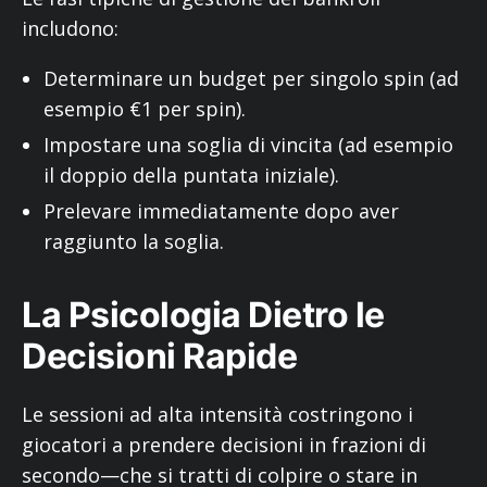
includono:
Determinare un budget per singolo spin (ad
esempio €1 per spin).
Impostare una soglia di vincita (ad esempio
il doppio della puntata iniziale).
Prelevare immediatamente dopo aver
raggiunto la soglia.
La Psicologia Dietro le
Decisioni Rapide
Le sessioni ad alta intensità costringono i
giocatori a prendere decisioni in frazioni di
secondo—che si tratti di colpire o stare in