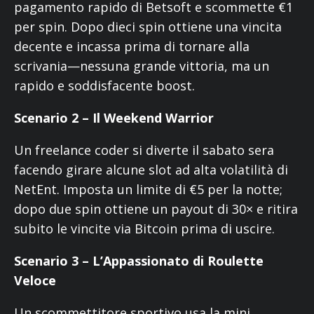
pagamento rapido di Betsoft e scommette €1
per spin. Dopo dieci spin ottiene una vincita
decente e incassa prima di tornare alla
scrivania—nessuna grande vittoria, ma un
rapido e soddisfacente boost.
Scenario 2 – Il Weekend Warrior
Un freelance coder si diverte il sabato sera
facendo girare alcune slot ad alta volatilità di
NetEnt. Imposta un limite di €5 per la notte;
dopo due spin ottiene un payout di 30× e ritira
subito le vincite via Bitcoin prima di uscire.
Scenario 3 – L’Appassionato di Roulette
Veloce
Un scommettitore sportivo usa la mini