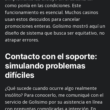
como ponía en las condiciones. Este
funcionamiento es esencial. Muchos casinos
usan estos descuidos para cancelar
promociones enteras. Golisimo mostró aquí un
diseño de sistema que busca ser equitativo, no
atrapar errores.
Contacto con el soporte:
simulando problemas
difíciles
¿Qué sucede cuando ocurre algo realmente
insólito? Para conocerlo, me comuniqué con el
servicio de Golisimo por su asistencia en línea
con preguntas complicadas a intención. En