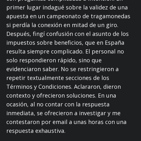
primer lugar indagué sobre la validez de una
apuesta en un campeonato de tragamonedas
si perdía la conexión en mitad de un giro.
Después, fingí confusión con el asunto de los
impuestos sobre beneficios, que en España
resulta siempre complicado. El personal no
solo respondieron rápido, sino que
evidenciaron saber. No se restringieron a
repetir textualmente secciones de los
Términos y Condiciones. Aclararon, dieron
contexto y ofrecieron soluciones. En una
ocasión, al no contar con la respuesta
inmediata, se ofrecieron a investigar y me
contestaron por email a unas horas con una
respuesta exhaustiva.