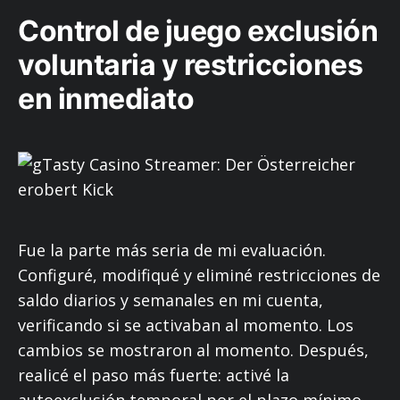
Control de juego exclusión
voluntaria y restricciones
en inmediato
Fue la parte más seria de mi evaluación.
Configuré, modifiqué y eliminé restricciones de
saldo diarios y semanales en mi cuenta,
verificando si se activaban al momento. Los
cambios se mostraron al momento. Después,
realicé el paso más fuerte: activé la
autoexclusión temporal por el plazo mínimo.