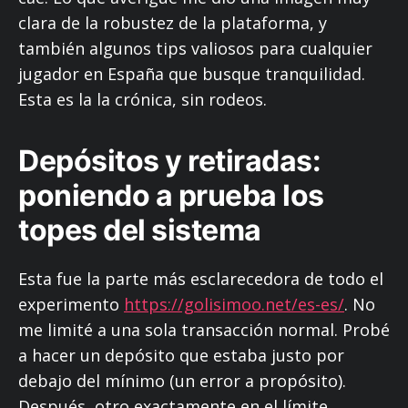
clara de la robustez de la plataforma, y
también algunos tips valiosos para cualquier
jugador en España que busque tranquilidad.
Esta es la la crónica, sin rodeos.
Depósitos y retiradas:
poniendo a prueba los
topes del sistema
Esta fue la parte más esclarecedora de todo el
experimento
https://golisimoo.net/es-es/
. No
me limité a una sola transacción normal. Probé
a hacer un depósito que estaba justo por
debajo del mínimo (un error a propósito).
Después, otro exactamente en el límite