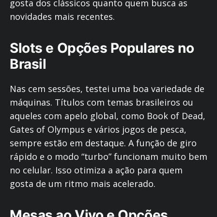
gosta dos clássicos quanto quem busca as
novidades mais recentes.
Slots e Opções Populares no
Brasil
Nas cem sessões, testei uma boa variedade de
máquinas. Títulos com temas brasileiros ou
aqueles com apelo global, como Book of Dead,
Gates of Olympus e vários jogos de pesca,
sempre estão em destaque. A função de giro
rápido e o modo “turbo” funcionam muito bem
no celular. Isso otimiza a ação para quem
gosta de um ritmo mais acelerado.
Mesas ao Vivo e Opções