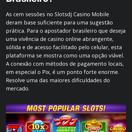
As cem sessões no Slotsdj Casino Mobile
deram base suficiente para uma sugestão
prática. Para o apostador brasileiro que deseja
uma vivência de casino online abrangente,
sólida e de acesso facilitado pelo celular, esta
plataforma se mostra como uma opção viável.
A conexão com métodos de pagamento locais,
em especial o Pix, é um ponto forte enorme.
Resolve uma das maiores dificuldades do
mercado.