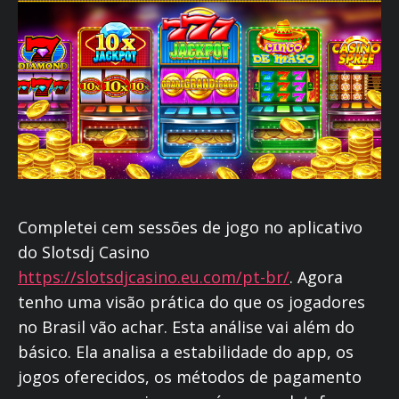
Completei cem sessões de jogo no aplicativo
do Slotsdj Casino
https://slotsdjcasino.eu.com/pt-br/
. Agora
tenho uma visão prática do que os jogadores
no Brasil vão achar. Esta análise vai além do
básico. Ela analisa a estabilidade do app, os
jogos oferecidos, os métodos de pagamento