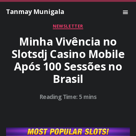
Tanmay Munigala
Categories
NEWSLETTER
Minha Vivência no
Slotsdj Casino Mobile
Após 100 Sessões no
Brasil