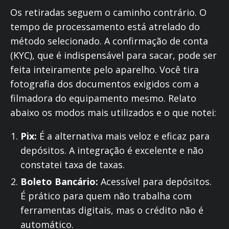
Os retiradas seguem o caminho contrário. O
tempo de processamento está atrelado do
método selecionado. A confirmação de conta
(KYC), que é indispensável para sacar, pode ser
feita inteiramente pelo aparelho. Você tira
fotografia dos documentos exigidos com a
filmadora do equipamento mesmo. Relato
abaixo os modos mais utilizados e o que notei:
Pix:
É a alternativa mais veloz e eficaz para
depósitos. A integração é excelente e não
constatei taxa de taxas.
Boleto Bancário:
Acessível para depósitos.
É prático para quem não trabalha com
ferramentas digitais, mas o crédito não é
automático.