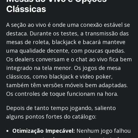
Clássicas
A seção ao vivo é onde uma conexão estável se
destaca. Durante os testes, a transmissão das
mesas de roleta, blackjack e bacará manteve
uma qualidade decente, com poucas quedas.
Os dealers conversam e o chat ao vivo fica bem
integrado na tela menor. Os jogos de mesa
clássicos, como blackjack e video poker,
também têm versões móveis bem adaptadas.
Os controles de toque funcionam na hora.
Depois de tanto tempo jogando, saliento
alguns pontos fortes do catálogo:
Otimização Impecável:
Nenhum jogo falhou