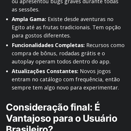
ou apresentou bugs graves durante todas
as sessões.
Ampla Gama:
Existe desde aventuras no
Egito até as frutas tradicionais. Tem opção
para gostos diferentes.
Funcionalidades Completas:
Recursos como
compra de bônus, rodadas grátis e o
autoplay operam todos dentro do app.
Atualizações Constantes:
Novos jogos
entram no catálogo com frequência, então
sempre tem algo novo para experimentar.
Consideração final: É
Vantajoso para o Usuário
Brasileiro?