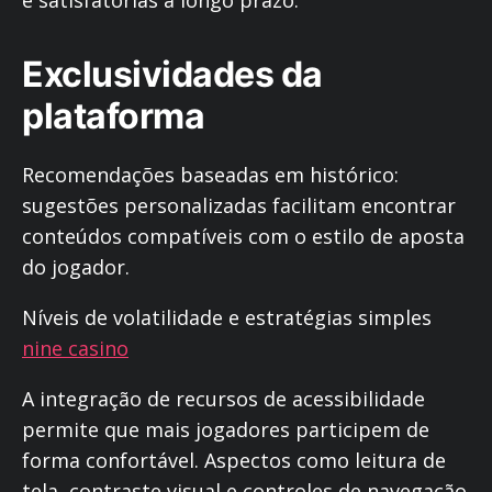
Exclusividades da
plataforma
Recomendações baseadas em histórico:
sugestões personalizadas facilitam encontrar
conteúdos compatíveis com o estilo de aposta
do jogador.
Níveis de volatilidade e estratégias simples
nine casino
A integração de recursos de acessibilidade
permite que mais jogadores participem de
forma confortável. Aspectos como leitura de
tela, contraste visual e controles de navegação