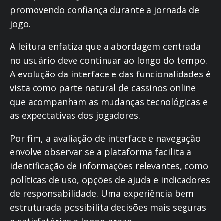
promovendo confiança durante a jornada de
jogo.
A leitura enfatiza que a abordagem centrada
no usuário deve continuar ao longo do tempo.
A evolução da interface e das funcionalidades é
vista como parte natural de cassinos online
que acompanham as mudanças tecnológicas e
as expectativas dos jogadores.
Por fim, a avaliação de interface e navegação
envolve observar se a plataforma facilita a
identificação de informações relevantes, como
políticas de uso, opções de ajuda e indicadores
de responsabilidade. Uma experiência bem
estruturada possibilita decisões mais seguras
e satisfatórias a longo prazo.