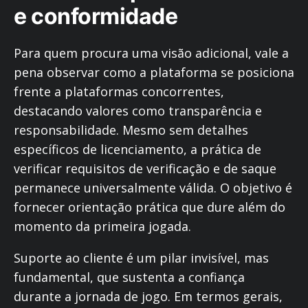
e conformidade
Para quem procura uma visão adicional, vale a
pena observar como a plataforma se posiciona
frente a plataformas concorrentes,
destacando valores como transparência e
responsabilidade. Mesmo sem detalhes
específicos de licenciamento, a prática de
verificar requisitos de verificação e de saque
permanece universalmente válida. O objetivo é
fornecer orientação prática que dure além do
momento da primeira jogada.
Suporte ao cliente é um pilar invisível, mas
fundamental, que sustenta a confiança
durante a jornada de jogo. Em termos gerais,