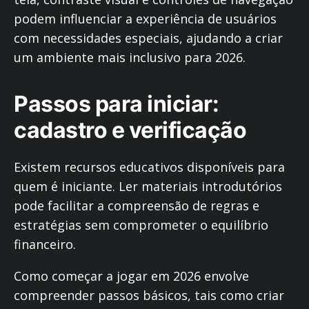
podem influenciar a experiência de usuários
com necessidades especiais, ajudando a criar
um ambiente mais inclusivo para 2026.
Passos para iniciar:
cadastro e verificação
Existem recursos educativos disponíveis para
quem é iniciante. Ler materiais introdutórios
pode facilitar a compreensão de regras e
estratégias sem comprometer o equilíbrio
financeiro.
Como começar a jogar em 2026 envolve
compreender passos básicos, tais como criar