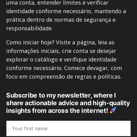
uma conta, entender limites e verificar
identidade conforme necessário, mantendo a
prática dentro de normas de segurança e
responsabilidade.
Como iniciar hoje? Visite a página, leia as
informações iniciais, crie conta se desejar
explorar o catálogo e verifique identidade
conforme necessário. Comece devagar, com
foco em compreensão de regras e políticas.
Subscribe to my newsletter, where I
share actionable advice and high-quality
insights from across the internet!