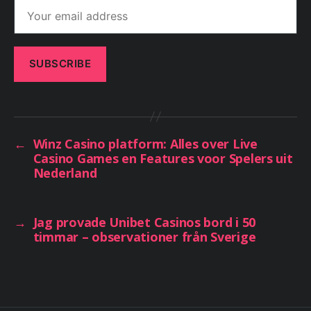
←
Winz Casino platform: Alles over Live
Casino Games en Features voor Spelers uit
Nederland
→
Jag provade Unibet Casinos bord i 50
timmar – observationer från Sverige