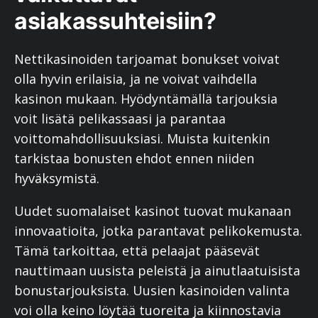
asiakassuhteisiin?
Nettikasinoiden tarjoamat bonukset voivat
olla hyvin erilaisia, ja ne voivat vaihdella
kasinon mukaan. Hyödyntämällä tarjouksia
voit lisätä pelikassaasi ja parantaa
voittomahdollisuuksiasi. Muista kuitenkin
tarkistaa bonusten ehdot ennen niiden
hyväksymistä.
Uudet suomalaiset kasinot tuovat mukanaan
innovaatioita, jotka parantavat pelikokemusta.
Tämä tarkoittaa, että pelaajat pääsevät
nauttimaan uusista peleistä ja ainutlaatuisista
bonustarjouksista. Uusien kasinoiden valinta
voi olla keino löytää tuoreita ja kiinnostavia