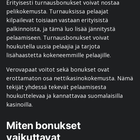
Erityisesti turnausbonukset voivat nostaa
pelikokemusta. Turnauksissa pelaajat
kilpailevat toisiaan vastaan erityisistä
palkinnoista, ja tämä luo lisää jännitystä
pelaamiseen. Turnausbonukset voivat
houkutella uusia pelaajia ja tarjota
lisähaastetta kokeneemmille pelaajille.
Verovapaat voitot sekä bonukset ovat
erottamaton osa nettikasinokokemusta. Nämä
tekijät yhdessä tekevät pelaamisesta
houkuttelevaa ja kannattavaa suomalaisilla
kasinoilla.
Miten bonukset
vaikuttavat