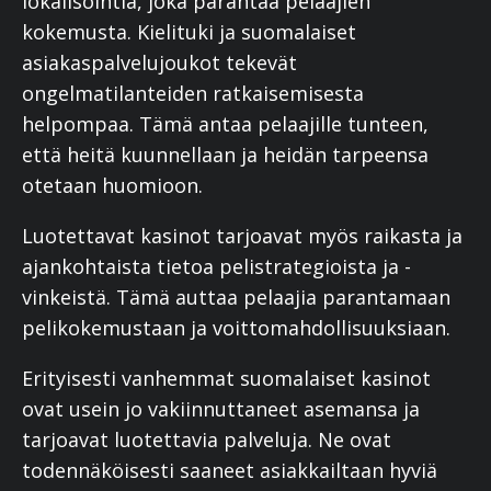
lokalisointia, joka parantaa pelaajien
kokemusta. Kielituki ja suomalaiset
asiakaspalvelujoukot tekevät
ongelmatilanteiden ratkaisemisesta
helpompaa. Tämä antaa pelaajille tunteen,
että heitä kuunnellaan ja heidän tarpeensa
otetaan huomioon.
Luotettavat kasinot tarjoavat myös raikasta ja
ajankohtaista tietoa pelistrategioista ja -
vinkeistä. Tämä auttaa pelaajia parantamaan
pelikokemustaan ja voittomahdollisuuksiaan.
Erityisesti vanhemmat suomalaiset kasinot
ovat usein jo vakiinnuttaneet asemansa ja
tarjoavat luotettavia palveluja. Ne ovat
todennäköisesti saaneet asiakkailtaan hyviä