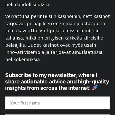
pelimahdollisuuksia.
Verrattuna perinteisiin kasinoihin, nettikasinot
tarjoavat pelaajilleen enemmän joustavuutta
ja mukavuutta. Voit pelata missä ja milloin
tahansa, mikä on erityisen tärkeää kiireisille
pelaajille. Uudet kasinot ovat myös usein
innovatiivisempia ja tarjoavat ainutlaatuisia
pelikokemuksia.
Subscribe to my newsletter, where I
share actionable advice and high-quality
insights from across the internet!