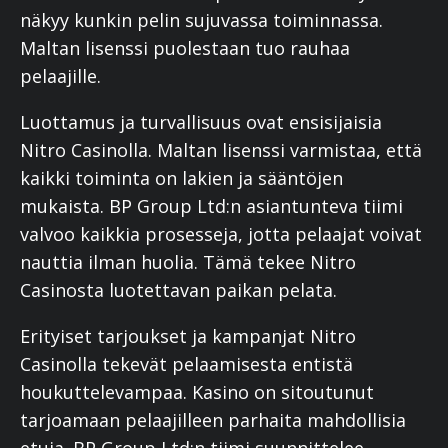
näkyy kunkin pelin sujuvassa toiminnassa.
Maltan lisenssi puolestaan tuo rauhaa
pelaajille.
Luottamus ja turvallisuus ovat ensisijaisia
Nitro Casinolla. Maltan lisenssi varmistaa, että
kaikki toiminta on lakien ja sääntöjen
mukaista. BP Group Ltd:n asiantunteva tiimi
valvoo kaikkia prosesseja, jotta pelaajat voivat
nauttia ilman huolia. Tämä tekee Nitro
Casinosta luotettavan paikan pelata.
Erityiset tarjoukset ja kampanjat Nitro
Casinolla tekevät pelaamisesta entistä
houkuttelevampaa. Kasino on sitoutunut
tarjoamaan pelaajilleen parhaita mahdollisia
etuja. BP Group Ltd:n tiimi suunnittelee