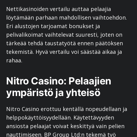
Nettikasinoiden vertailu auttaa pelaajia
löytämään parhaan mahdollisen vaihtoehdon.
Eri alustojen tarjoamat bonukset ja
pelivalikoimat vaihtelevat suuresti, joten on
tärkeää tehdä taustatyötä ennen päätöksen
tekemistä. Hyvä vertailu voi säästää aikaa ja
rahaa.
Nitro Casino: Pelaajien
ympäristö ja yhteisö
Nitro Casino erottuu kentällä nopeudellaan ja
helppokäyttöisyydellään. Käytettävyyden
ansiosta pelaajat voivat keskittyä vain pelien
nauttimiseen. BP Group Ltd:n tekemä työ