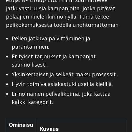
jatkuvasti uusia kampanjoita, jotka pitävät
pelaajien mielenkiinnon yllä. Tämä tekee
pelikokemuksesta todella unohtumattoman.
Pelien jatkuva päivittäminen ja
parantaminen.
Erityiset tarjoukset ja kampanjat
säännöllisesti.
Yksinkertaiset ja selkeät maksuprosessit.
Hyvin toimiva asiakastuki useilla kielillä.
Erinomainen pelivalikoima, joka kattaa
kaikki kategorit.
Ominaisu
Kuvaus