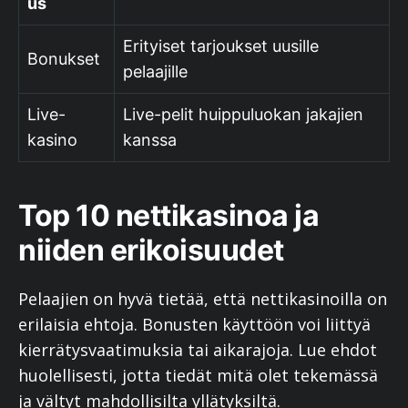
us
Erityiset tarjoukset uusille
Bonukset
pelaajille
Live-
Live-pelit huippuluokan jakajien
kasino
kanssa
Top 10 nettikasinoa ja
niiden erikoisuudet
Pelaajien on hyvä tietää, että nettikasinoilla on
erilaisia ehtoja. Bonusten käyttöön voi liittyä
kierrätysvaatimuksia tai aikarajoja. Lue ehdot
huolellisesti, jotta tiedät mitä olet tekemässä
ja vältyt mahdollisilta yllätyksiltä.