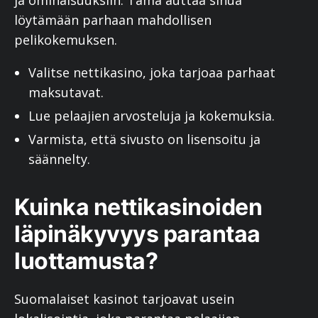
löytämään parhaan mahdollisen
pelikokemuksen.
Valitse nettikasino, joka tarjoaa parhaat
maksutavat.
Lue pelaajien arvosteluja ja kokemuksia.
Varmista, että sivusto on lisensoitu ja
säännelty.
Kuinka nettikasinoiden
läpinäkyvyys parantaa
luottamusta?
Suomalaiset kasinot tarjoavat usein