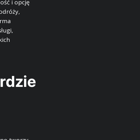
ość i opcję
podróży,
orma
ługi,
kich
rdzie
sino tworzy