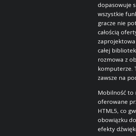
dopasowuje s
wszystkie fun
gracze nie po
całością ofert
zaprojektowan
całej bibliot
rozmowa z obs
komputerze. T
zawsze na pod
Mobilność to 
oferowane pr
HTML5, co gwa
obowiązku dod
efekty dźwię