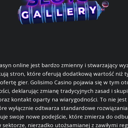
kasyn online jest bardzo zmienny i stwarzający wy
ują stron, które oferują dodatkową wartość niż t
fertę gier. Golisimo Casino pojawia się w tym ot
ści, deklarując zmianę tradycyjnych zasad i skupi
oraz kontakt oparty na wiarygodności. To nie jest
óre wyłącznie odtwarza standardowe rozwiązania
tuje swoje nowe podejście, które zmierza do od
sektorze, nierzadko utożsamianej z zawiłymi reg