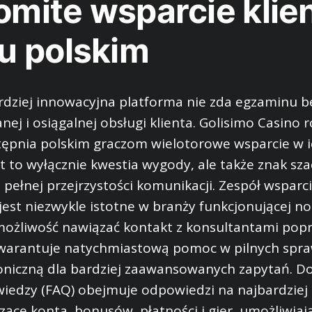
mite wsparcie klie
u polskim
dziej innowacyjna platforma nie zda egzaminu b
nej i osiągalnej obsługi klienta. Golisimo Casino 
stępnia polskim graczom wielotorowe wsparcie w
st to wyłącznie kwestia wygody, ale także znak sz
 pełnej przejrzystości komunikacji. Zespół wsparci
 jest niezwykle istotne w branży funkcjonującej no
ożliwość nawiązać kontakt z konsultantami popr
gwarantuje natychmiastową pomoc w pilnych spra
roniczną dla bardziej zaawansowanych zapytań. 
wiedzy (FAQ) obejmuje odpowiedzi na najbardziej
zące konta, bonusów, płatności i gier, umożliwiaj