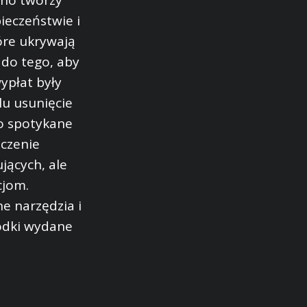
ieczeństwie i
óre ukrywają
 do tego, aby
ypłat były
lu usunięcie
to spotykane
eczenie
jących, ale
cjom.
e narzędzia i
rodki wydane