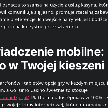
ki oznacza to szansa na użycie z usług kasyna, któ
wil komunikuje się jasno, promuje rzetelną zabaw
ime preferencje. Ich wejście na rynek jest bodźc
już pora na korzystne przekształcenia.
iadczenie mobilne:
o w Twojej kieszeni
rtfonów i tabletów opcja gry w każdym miejscu i 
m, a Golisimo Casino świetnie to stosuje
moo.net/pl-pl/
. Platforma udostępnia w w 100% 
ą swojej strony internetowej, która automatyczn