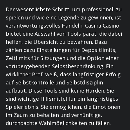
Der wesentlichste Schritt, um professionell zu
spielen und wie eine Legende zu gewinnen, ist
verantwortungsvolles Handeln. Casina Casino
bietet eine Auswahl von Tools parat, die dabei
helfen, die Übersicht zu bewahren. Dazu
zählen dazu Einstellungen für Depositlimits,
Zeitlimits für Sitzungen und die Option einer
vorübergehenden Selbstbeschränkung. Ein
wirklicher Profi weiß, dass langfristiger Erfolg
auf Selbstkontrolle und Selbstdisziplin
aufbaut. Diese Tools sind keine Hürden. Sie
sind wichtige Hilfsmittel für ein langfristiges
Spielerlebnis. Sie ermöglichen, die Emotionen
im Zaum zu behalten und vernünftige,
durchdachte Wahlmöglichkeiten zu fällen.