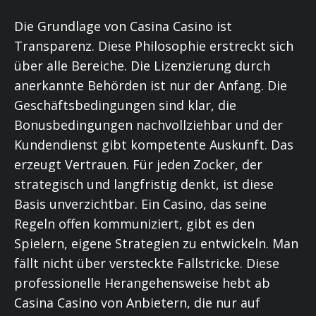
Die Grundlage von Casina Casino ist
Transparenz. Diese Philosophie erstreckt sich
über alle Bereiche. Die Lizenzierung durch
anerkannte Behörden ist nur der Anfang. Die
Geschäftsbedingungen sind klar, die
Bonusbedingungen nachvollziehbar und der
Kundendienst gibt kompetente Auskunft. Das
erzeugt Vertrauen. Für jeden Zocker, der
strategisch und langfristig denkt, ist diese
Basis unverzichtbar. Ein Casino, das seine
Regeln offen kommuniziert, gibt es den
Spielern, eigene Strategien zu entwickeln. Man
fällt nicht über versteckte Fallstricke. Diese
professionelle Herangehensweise hebt ab
Casina Casino von Anbietern, die nur auf