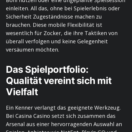
einleiten. All das, ohne bei Spielerlebnis oder
Sicherheit Zugeständnisse machen zu
brauchen. Diese mobile Flexibilität ist
wesentlich für Zocker, die ihre Taktiken von
überall verfolgen und keine Gelegenheit
versäumen möchten.
Das Spielportfolio:
Qualität vereint sich mit
Vielfalt
Ein Kenner verlangt das geeignete Werkzeug.
Bei Casina Casino setzt sich zusammen das
Arsenal aus einer hervorragenden Auswahl an