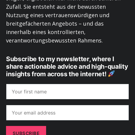
Zufall. Sie entsteht aus der bewussten
Nutzung eines vertrauenswürdigen und
breitgefächerten Angebots – und das
innerhalb eines kontrollierten,
verantwortungsbewussten Rahmens.
Subscribe to my newsletter, where I
share actionable advice and high-quality
insights from across the internet!