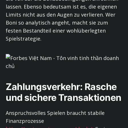
lassen. Ebenso bedeutsam ist es, die eigenen
Limits nicht aus den Augen zu verlieren. Wer
Boni so analytisch angeht, macht sie zum
festen Bestandteil einer wohlüberlegten
Spielstrategie.
Zahlungsverkehr: Rasche
und sichere Transaktionen
Anspruchsvolles Spielen braucht stabile
Finanzprozesse