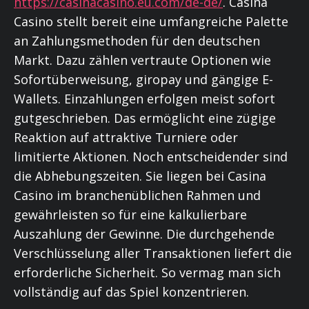
https://casinacasino.eu.com/de-de/
. Casina
Casino stellt bereit eine umfangreiche Palette
an Zahlungsmethoden für den deutschen
Markt. Dazu zählen vertraute Optionen wie
Sofortüberweisung, giropay und gängige E-
Wallets. Einzahlungen erfolgen meist sofort
gutgeschrieben. Das ermöglicht eine zügige
Reaktion auf attraktive Turniere oder
limitierte Aktionen. Noch entscheidender sind
die Abhebungszeiten. Sie liegen bei Casina
Casino im branchenüblichen Rahmen und
gewährleisten so für eine kalkulierbare
Auszahlung der Gewinne. Die durchgehende
Verschlüsselung aller Transaktionen liefert die
erforderliche Sicherheit. So vermag man sich
vollständig auf das Spiel konzentrieren.