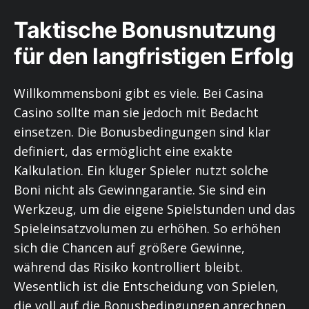
Taktische Bonusnutzung
für den langfristigen Erfolg
Willkommensboni gibt es viele. Bei Casina
Casino sollte man sie jedoch mit Bedacht
einsetzen. Die Bonusbedingungen sind klar
definiert, das ermöglicht eine exakte
Kalkulation. Ein kluger Spieler nutzt solche
Boni nicht als Gewinngarantie. Sie sind ein
Werkzeug, um die eigene Spielstunden und das
Spieleinsatzvolumen zu erhöhen. So erhöhen
sich die Chancen auf größere Gewinne,
während das Risiko kontrolliert bleibt.
Wesentlich ist die Entscheidung von Spielen,
die voll auf die Bonusbedingungen anrechnen