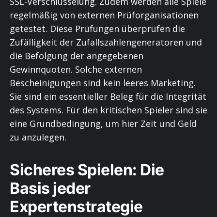
SSL-Verschlüsselung. Zudem werden alle Spiele
regelmäßig von externen Prüforganisationen
getestet. Diese Prüfungen überprüfen die
Zufälligkeit der Zufallszahlengeneratoren und
die Befolgung der angegebenen
Gewinnquoten. Solche externen
Bescheinigungen sind kein leeres Marketing.
Sie sind ein essentieller Beleg für die Integrität
des Systems. Für den kritischen Spieler sind sie
eine Grundbedingung, um hier Zeit und Geld
zu anzulegen.
Sicheres Spielen: Die
Basis jeder
Expertenstrategie