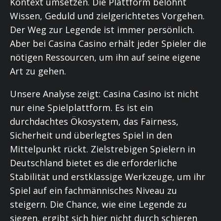
Kontext umsetzen. Die Plattform belohnt
Wissen, Geduld und zielgerichtetes Vorgehen.
Der Weg zur Legende ist immer persönlich.
Aber bei Casina Casino erhält jeder Spieler die
nötigen Ressourcen, um ihn auf seine eigene
Art zu gehen.
Unsere Analyse zeigt: Casina Casino ist nicht
nur eine Spielplattform. Es ist ein
durchdachtes Ökosystem, das Fairness,
Sicherheit und überlegtes Spiel in den
Mittelpunkt rückt. Zielstrebigen Spielern in
Deutschland bietet es die erforderliche
Stabilität und erstklassige Werkzeuge, um ihr
Spiel auf ein fachmännisches Niveau zu
steigern. Die Chance, wie eine Legende zu
siegen, ergibt sich hier nicht durch schieren