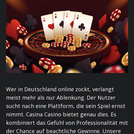
Wer in Deutschland online zockt, verlangt
meist mehr als nur Ablenkung. Der Nutzer
sucht nach eine Plattform, die sein Spiel ernst
nimmt. Casina Casino bietet genau dies. Es
kombiniert das Gefühl von Professionalität mit
der Chance auf beachtliche Gewinne. Unsere