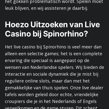
het gokken problematisch wordt. Spelen moet
leuk blijven, en wij assisteren je daarbij.
Hoezo Uitzoeken van Live
Casino bij Spinorhino?
Het live casino bij Spinorhino is veel meer dan
alleen een selectie games; het is een complete
ervaring die speciaal is aangepast op de
wensen van Nederlandse spelers. Wij bieden de
interactie en sociale dynamiek die je mist bij
reguliere online slots, maar dan met het
gemakkelijke van thuis spelen. Onze live dealer
tafels worden geleid door echte, vriendelijke
croupiers die je in het Nederlands of Engels
verwelkomen en de game sturen. Dit schept