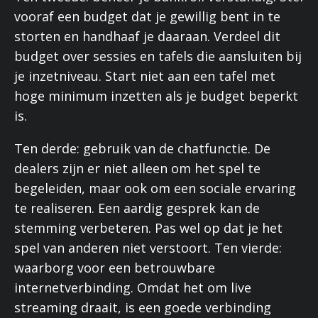
vooraf een budget dat je gewillig bent in te
storten en handhaaf je daaraan. Verdeel dit
budget over sessies en tafels die aansluiten bij
je inzetniveau. Start niet aan een tafel met
hoge minimum inzetten als je budget beperkt
is.
Ten derde: gebruik van de chatfunctie. De
dealers zijn er niet alleen om het spel te
begeleiden, maar ook om een sociale ervaring
te realiseren. Een aardig gesprek kan de
stemming verbeteren. Pas wel op dat je het
spel van anderen niet verstoort. Ten vierde:
waarborg voor een betrouwbare
internetverbinding. Omdat het om live
streaming draait, is een goede verbinding