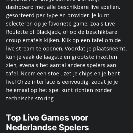
dashboard met alle beschikbare live spellen,
gesorteerd per type en provider. Je kunt
selecteren op je favoriete game, zoals Live
Roulette of Blackjack, of op de beschikbare
croupiertafels kijken. Klik op een tafel om de
live stream te openen. Voordat je plaatsneemt,
kun je vaak de laagste en grootste inzetten
zien, evenals het aantal andere spelers aan
tafel. Neem een stoel, zet je chips en je bent
live! Onze interface is eenvoudig, zodat je je
helemaal op het spel kunt richten zonder
technische storing.
Top Live Games voor
Nederlandse Spelers