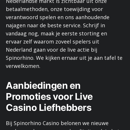
Nederlandse markt is zichtbaar uit onze
betaalmethoden, onze toewijding voor
verantwoord spelen en ons aanhoudende
najagen naar de beste service. Schrijf in
vandaag nog, maak je eerste storting en
ervaar zelf waarom zoveel spelers uit
Nederland gaan voor de live actie bij
Spinorhino. We kijken ernaar uit je aan tafel te
verwelkomen.
Aanbiedingen en
Promoties voor Live
Casino Liefhebbers
Bij Spinorhino Casino belonen we nieuwe