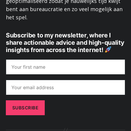
geoptimaliseerd zodat je nauwelijks tijd kwijt
bent aan bureaucratie en zo veel mogelijk aan
het spel.
Subscribe to my newsletter, where I
share actionable advice and high-quality
insights from across the internet!