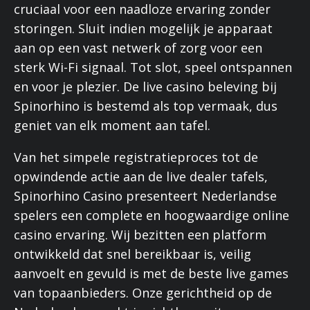
cruciaal voor een naadloze ervaring zonder
storingen. Sluit indien mogelijk je apparaat
aan op een vast netwerk of zorg voor een
sterk Wi-Fi signaal. Tot slot, speel ontspannen
en voor je plezier. De live casino beleving bij
Spinorhino is bestemd als top vermaak, dus
geniet van elk moment aan tafel.
Van het simpele registratieproces tot de
opwindende actie aan de live dealer tafels,
Spinorhino Casino presenteert Nederlandse
spelers een complete en hoogwaardige online
casino ervaring. Wij bezitten een platform
ontwikkeld dat snel bereikbaar is, veilig
aanvoelt en gevuld is met de beste live games
van topaanbieders. Onze gerichtheid op de