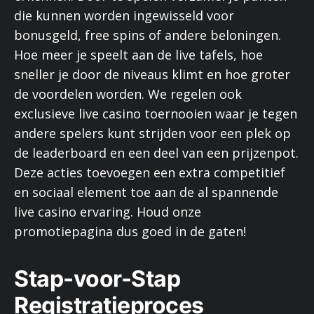
die kunnen worden ingewisseld voor
bonusgeld, free spins of andere beloningen.
Hoe meer je speelt aan de live tafels, hoe
sneller je door de niveaus klimt en hoe groter
de voordelen worden. We regelen ook
exclusieve live casino toernooien waar je tegen
andere spelers kunt strijden voor een plek op
de leaderboard en een deel van een prijzenpot.
Deze acties toevoegen een extra competitief
en sociaal element toe aan de al spannende
live casino ervaring. Houd onze
promotiepagina dus goed in de gaten!
Stap-voor-Stap
Registratieproces