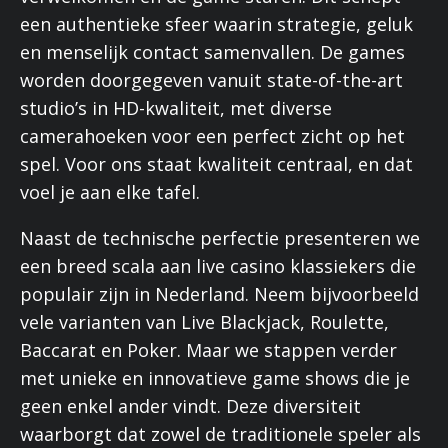
een authentieke sfeer waarin strategie, geluk
en menselijk contact samenvallen. De games
worden doorgegeven vanuit state-of-the-art
studio’s in HD-kwaliteit, met diverse
camerahoeken voor een perfect zicht op het
spel. Voor ons staat kwaliteit centraal, en dat
voel je aan elke tafel.
Naast de technische perfectie presenteren we
een breed scala aan live casino klassiekers die
populair zijn in Nederland. Neem bijvoorbeeld
vele varianten van Live Blackjack, Roulette,
Baccarat en Poker. Maar we stappen verder
met unieke en innovatieve game shows die je
geen enkel ander vindt. Deze diversiteit
waarborgt dat zowel de traditionele speler als