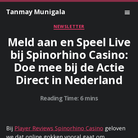
Tanmay Munigala
Categories
NEWSLETTER
Meld aan en Speel Live
bij Spinorhino Casino:
Doe mee bij de Actie
Direct in Nederland
Bij
Player Reviews Spinorhino Casino
geloven
we dat online gokken vooral gaat om