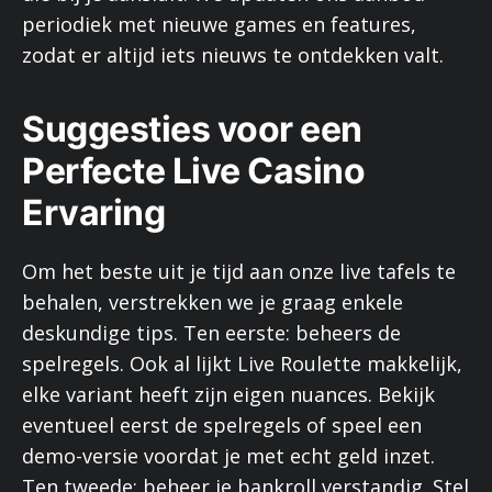
periodiek met nieuwe games en features,
zodat er altijd iets nieuws te ontdekken valt.
Suggesties voor een
Perfecte Live Casino
Ervaring
Om het beste uit je tijd aan onze live tafels te
behalen, verstrekken we je graag enkele
deskundige tips. Ten eerste: beheers de
spelregels. Ook al lijkt Live Roulette makkelijk,
elke variant heeft zijn eigen nuances. Bekijk
eventueel eerst de spelregels of speel een
demo-versie voordat je met echt geld inzet.
Ten tweede: beheer je bankroll verstandig. Stel