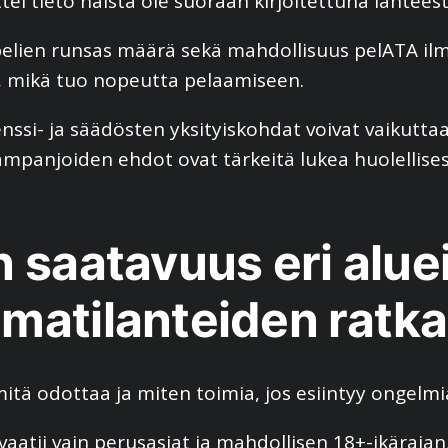
ei tieto näistä ole suoraan kirjoitettuna lähteest
pelien runsas määrä sekä mahdollisuus pelATA il
ä, mikä tuo nopeutta pelaamiseen.
enssi- ja säädösten yksityiskohdat voivat vaikuttaa
kampanjoiden ehdot ovat tärkeitä lukea huolellises
n saatavuus eri alueil
matilanteiden ratka
mitä odottaa ja miten toimia, jos esiintyy ongelmi
vaatii vain perusasiat ja mahdollisen 18+-ikärajan