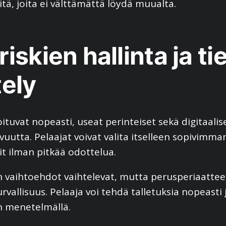
tä, joita ei välttämättä löydä muualta.
riskien hallinta ja ti
tely
ituvat nopeasti, useat perinteiset sekä digitaalis
avuutta. Pelaajat voivat valita itselleen sopivim
lit ilman pitkää odottelua.
 vaihtoehdot vaihtelevat, mutta perusperiaatte
rvallisuus. Pelaaja voi tehdä talletuksia nopeasti
n menetelmällä.