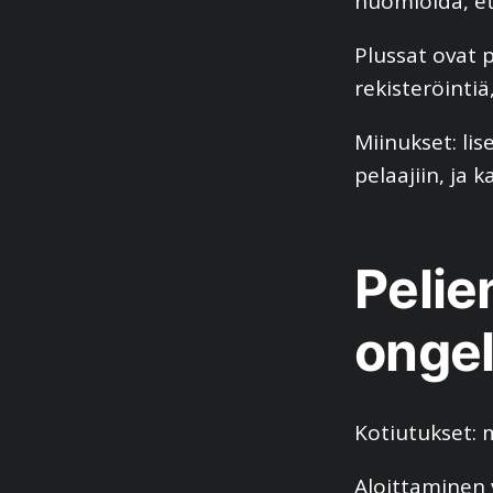
huomioida, ett
Plussat ovat 
rekisteröinti
Miinukset: lis
pelaajiin, ja 
Pelie
ongel
Kotiutukset: 
Aloittaminen 