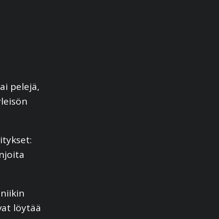
ai pelejä,
yleisön
itykset:
njoita
niikin
vat löytää