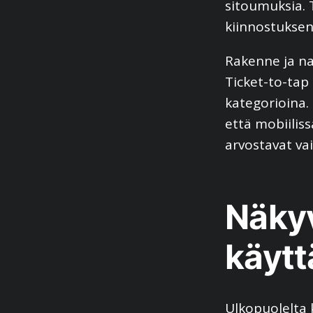
sitoumuksia. 
kiinnostuksen
Rakenne ja nav
Ticket-to-tap
kategorioina.
että mobiilis
arvostavat va
Näkyv
käytt
Ulkopuolelta 