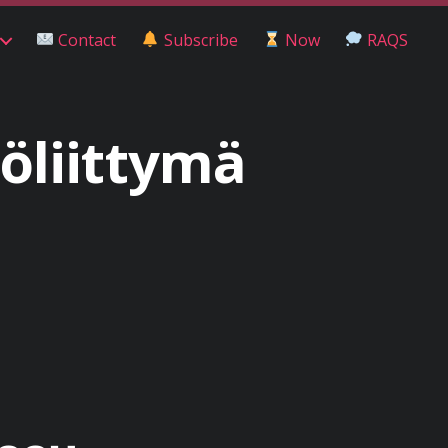
Contact
Subscribe
Now
RAQS
öliittymä