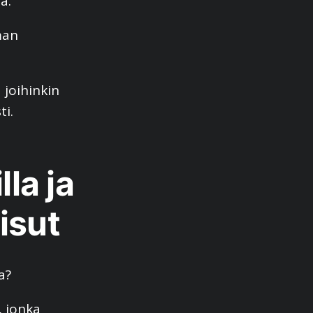
ä.
man
 joihinkin
ti.
la ja
isut
a?
, jonka