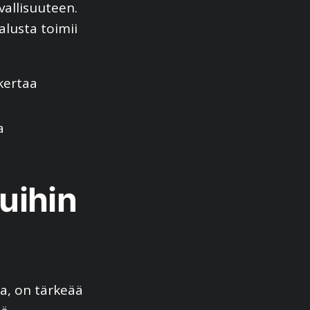
vallisuuteen.
alusta toimii
 kertaa
a
uihin
ja, on tärkeää