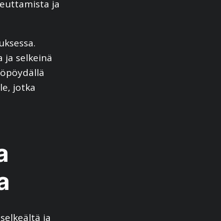
euttamista ja
muksessa.
 ja selkeinä
yöpöydällä
e, jotka
a
a
selkeältä ja