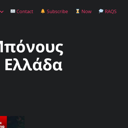
Contact
Subscribe
Now
RAQS
Μπόνους
ν Ελλάδα