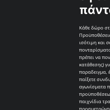
πάντ
Κάθε δώρο στ
Προϋποθέσεις 
ισότιμη και σ
πονταρίσματο
πρέπει να πον
κατάθεσης) γι
παραδειγμα, έ
παίξετε συνδ
αγωνίσματα π
προϋποθέσεων
παιχνίδια τρ
προσμετρώνται