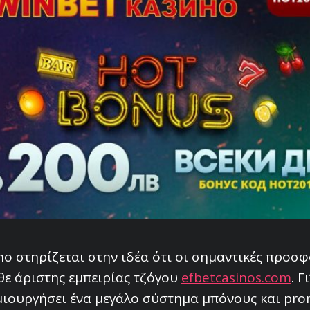
no στηρίζεται στην ιδέα ότι οι σημαντικές προσφ
ε άριστης εμπειρίας τζόγου
efbetcasinos.com
. Γ
ημιουργήσει ένα μεγάλο σύστημα μπόνους και pro