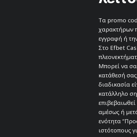
Τα promo cod
χαρακτήρων π
εγγραφή ή τη
Στο Efbet Cas
πλεονεκτήματ
Μπορεί να σα
κατάθεσή σας 
διαδικασία εί
κατάλληλο σημ
επιβεβαιωθεί
αμέσως ή μετ
ενότητα “Προ
ιστότοπους γ