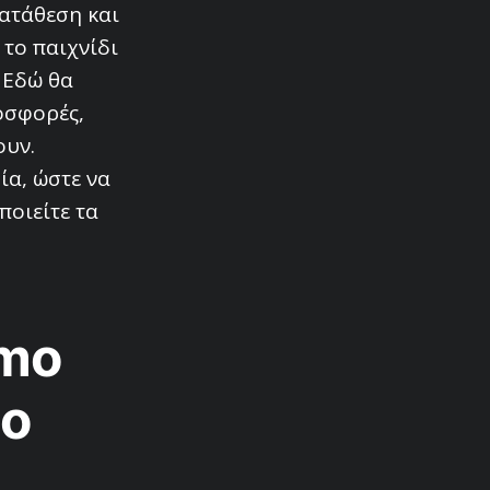
κατάθεση και
 το παιχνίδι
. Εδώ θα
οσφορές,
ουν.
ία, ώστε να
ποιείτε τα
omo
πο