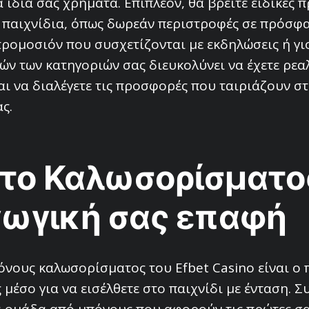
α ίδια σας χρήματα. Επιπλέον, θα βρείτε ειδικές 
 παιχνίδια, όπως δωρεάν περιστροφές σε πρόσφατ
προμοσιόν που συσχετίζονται με εκδηλώσεις ή γιο
ών των κατηγοριών σας διευκολύνει να έχετε ρεαλ
αι να διαλέγετε τις προσφορές που ταιριάζουν σ
ς.
το Καλωσορίσματος
γωγική σας επαφή
όνους καλωσορίσματος του Efbet Casino είναι ο 
μέσο για να εισέλθετε στο παιχνίδι με ένταση. Σ