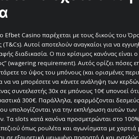
α
ο Efbet Casino παρέχεται με τους δικούς του Όρ
(Τ&Cs). Αυτοί αποτελούν αναγκαίοι για να εγγυη
αφής διαδικασία. Ο πιο κρίσιμος κανόνας είναι ο
ς” (wagering requirement). Αυτός ορίζει πόσες 
τάρετε το ύψος του μπόνους (και ορισμένες περι
α να να μπορέσετε να κάνετε ανάληψη των κερδών
νας συντελεστής 30x σε μπόνους 10€ υπονοεί ότι
υαστικά 300€. Παράλληλα, εφαρμόζονται δεσμεύσ
ου υπολογίζονται για την εκπλήρωση αυτών των
. Τα slots κατά κανόνα προσμετρώνται στο 100%
απεζιού όπως ρουλέτα και αγωνίσματα με χαρτιά 
 σε εξαιρετικά μειωμένο ποσοστό ή και εντελώς.