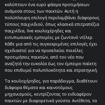
καλύπτουν ένα ευρύ φάσμα προτιμήσεων
ανάμεσα στους των παικτών. Αυτή η
πολύπλευρη επιλογή περιλαμβάνει διάφορους
τύπους παιχνιδιού, όπως κλασικά επιτραπέζια
παιχνίδια, live κουλοχέρηδες και
εντυπωσιακές εμπειρίες με ζωντανό ντίλερ.
Κάθε μια από τις συγκεκριμένες επιλογές έχει
σχεδιαστεί για να προσελκύει ποικίλες
προτιμήσεις παικτών, από τον νέο που
αναζητά την ευκολία έως τον έμπειρο παίκτη
που επιθυμεί πολυπλοκότητα και στρατηγική.
Τα κουλοχέρηδες, για παράδειγμα, διαθέτουν
διάφορα θέματα και καινοτόμους
μηχανισμούς, κεντρίζοντας το ενδιαφέρον
παικτών με διαφορετικά γούστα. Αντίθετα, τα