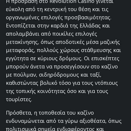
Η πρόσβαση στο Revolution Casino γίνεται
εύκολη από τη κεντρική του θέση και τις
οργανωμένες επιλογές προσβασιμότητας.
Εντοπίζεται στην καρδιά της Ελλάδας και
απολαμβάνει από ποικίλες επιλογές
μετακίνησης, όπως αποδοτικές μέσα μαζικής
μεταφοράς, πολλούς χώρους στάθμευσης και
εγγύτητα σε κύριους δρόμους. Οι επισκέπτες
μπορούν άνετα να προσεγγίσουν στο καζίνο
με πούλμαν, σιδηρόδρομους και ταξί,
καθιστώντας βολικό τόσο για τους ντόπιους
της τοπικής κοινότητας όσο και για τους
τουρίστες.
Πρόσθετα, η τοποθεσία του καζίνο
ενδυναμώνεται από τα γύρω αξιοθέατα, όπως
πολιτισμικά σημεία ενδιαφέροντος και