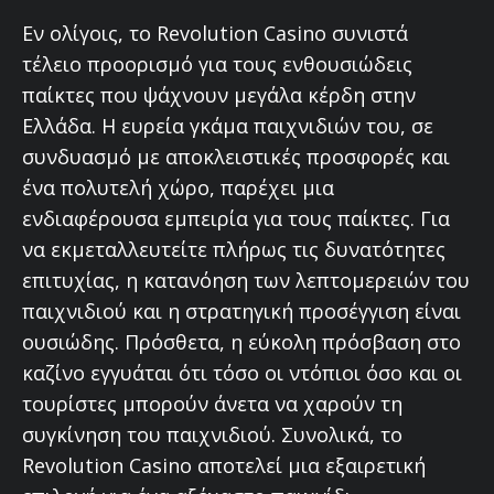
Εν ολίγοις, το Revolution Casino συνιστά
τέλειο προορισμό για τους ενθουσιώδεις
παίκτες που ψάχνουν μεγάλα κέρδη στην
Ελλάδα. Η ευρεία γκάμα παιχνιδιών του, σε
συνδυασμό με αποκλειστικές προσφορές και
ένα πολυτελή χώρο, παρέχει μια
ενδιαφέρουσα εμπειρία για τους παίκτες. Για
να εκμεταλλευτείτε πλήρως τις δυνατότητες
επιτυχίας, η κατανόηση των λεπτομερειών του
παιχνιδιού και η στρατηγική προσέγγιση είναι
ουσιώδης. Πρόσθετα, η εύκολη πρόσβαση στο
καζίνο εγγυάται ότι τόσο οι ντόπιοι όσο και οι
τουρίστες μπορούν άνετα να χαρούν τη
συγκίνηση του παιχνιδιού. Συνολικά, το
Revolution Casino αποτελεί μια εξαιρετική