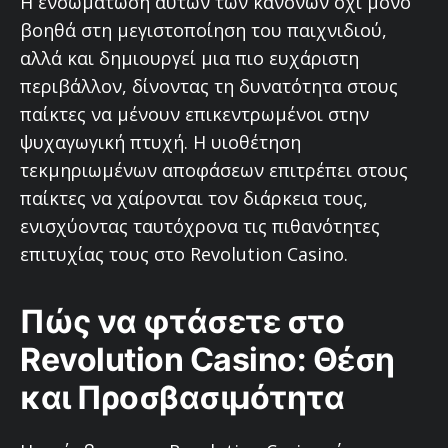
Η ενσωμάτωση αυτών των κανόνων όχι μόνο
βοηθά στη μεγιστοποίηση του παιχνιδιού,
αλλά και δημιουργεί μια πιο ευχάριστη
περιβάλλον, δίνοντας τη δυνατότητα στους
παίκτες να μένουν επικεντρωμένοι στην
ψυχαγωγική πτυχή. Η υιοθέτηση
τεκμηριωμένων αποφάσεων επιτρέπει στους
παίκτες να χαίρονται τον διάρκεια τους,
ενισχύοντας ταυτόχρονα τις πιθανότητες
επιτυχίας τους στο Revolution Casino.
Πώς να φτάσετε στο
Revolution Casino: Θέση
και Προσβασιμότητα