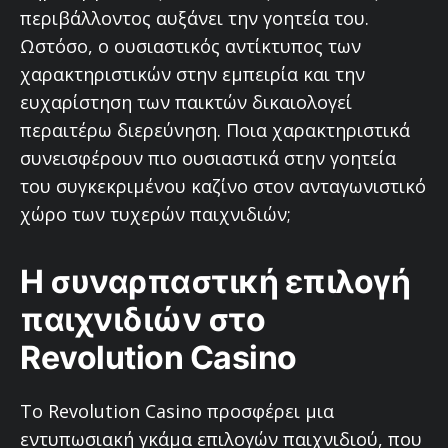
περιβάλλοντος αυξάνει την γοητεία του.
Ωστόσο, ο ουσιαστικός αντίκτυπος των
χαρακτηριστικών στην εμπειρία και την
ευχαρίστηση των παικτών δικαιολογεί
περαιτέρω διερεύνηση. Ποια χαρακτηριστικά
συνεισφέρουν πιο ουσιαστικά στην γοητεία
του συγκεκριμένου καζίνο στον ανταγωνιστικό
χώρο των τυχερών παιχνιδιών;
Η συναρπαστική επιλογή
παιχνιδιών στο
Revolution Casino
Το Revolution Casino προσφέρει μια
εντυπωσιακή γκάμα επιλογών παιχνιδιού, που