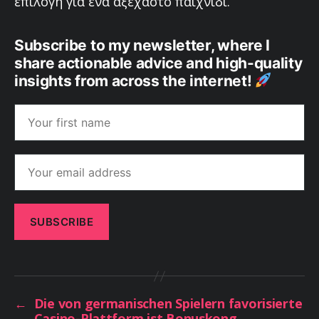
επιλογή για ένα αξέχαστο παιχνίδι.
Subscribe to my newsletter, where I
share actionable advice and high-quality
insights from across the internet!
←
Die von germanischen Spielern favorisierte
Casino-Plattform ist Bonuskong.