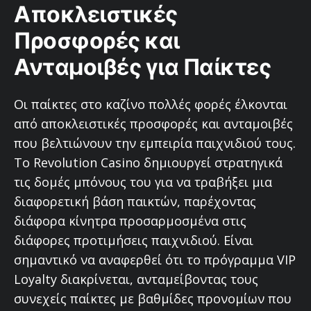
Αποκλειστικές
Προσφορές και
Ανταμοιβές για Παίκτες
Οι παίκτες στο καζίνο πολλές φορές έλκονται
από αποκλειστικές προσφορές και ανταμοιβές
που βελτιώνουν την εμπειρία παιχνιδιού τους.
Το Revolution Casino δημιουργεί στρατηγικά
τις δομές μπόνους του για να τραβήξει μια
διαφορετική βάση παικτών, παρέχοντας
διάφορα κίνητρα προσαρμοσμένα στις
διάφορες προτιμήσεις παιχνιδιού. Είναι
σημαντικό να αναφερθεί ότι το πρόγραμμα VIP
Loyalty διακρίνεται, ανταμείβοντας τους
συνεχείς παίκτες με βαθμίδες προνομίων που