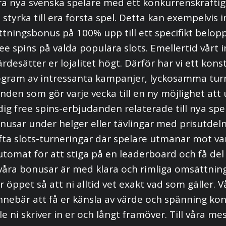
a nya svenska spelare med ett konkurrenskrafti
styrka till era första spel. Detta kan exempelvis 
tningsbonus på 100% upp till ett specifikt belop
ee spins på valda populära slots. Emellertid vårt i
värdesätter er lojalitet högt. Därför har vi ett kons
gram av intressanta kampanjer, lyckosamma tur
nden som gör varje vecka till en ny möjlighet att
dig free spins-erbjudanden relaterade till nya spel
nusar under helger eller tävlingar med prisutdeln
fta slots-turneringar där spelare utmanar mot v
automat för att stiga på en leaderboard och få del
a våra bonusar är med klara och rimliga omsättnin
öppet så att ni alltid vet exakt vad som gäller. V
nnebär att få er känsla av värde och spänning ko
lle ni skriver in er och långt framöver. Till våra me