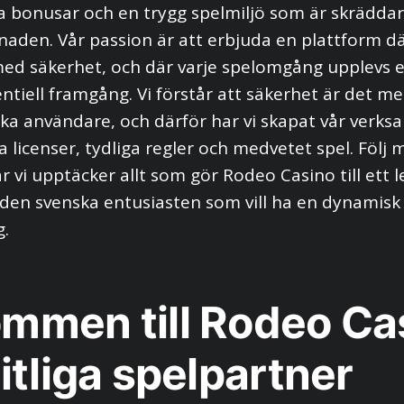
iga bonusar och en trygg spelmiljö som är skrädda
aden. Vår passion är att erbjuda en plattform d
ed säkerhet, och där varje spelomgång upplevs e
ntiell framgång. Vi förstår att säkerhet är det me
ska användare, och därför har vi skapat vår verk
ga licenser, tydliga regler och medvetet spel. Följ
r vi upptäcker allt som gör Rodeo Casino till ett 
r den svenska entusiasten som vill ha en dynamisk
g.
mmen till Rodeo Ca
litliga spelpartner