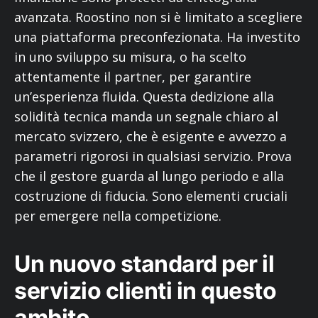
avanzata. Roostino non si è limitato a scegliere
una piattaforma preconfezionata. Ha investito
in uno sviluppo su misura, o ha scelto
attentamente il partner, per garantire
un’esperienza fluida. Questa dedizione alla
solidità tecnica manda un segnale chiaro al
mercato svizzero, che è esigente e avvezzo a
parametri rigorosi in qualsiasi servizio. Prova
che il gestore guarda al lungo periodo e alla
costruzione di fiducia. Sono elementi cruciali
per emergere nella competizione.
Un nuovo standard per il
servizio clienti in questo
ambito