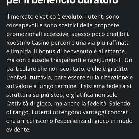
Il mercato elvetico è evoluto. I utenti sono
consapevoli e sono scettici delle proposte
promozionali eccessive, spesso poco credibili.
Roostino Casino percorre una via più raffinata
e limpida. Il bonus di benvenuto è allettante,
ma con clausole trasparenti e raggiungibili. Un
particolare che non scontato, e che è gradito.
L’enfasi, tuttavia, pare essere sulla ritenzione e
sul valore a lungo termine. Il sistema fedeltà si
struttura su più step, e gratifica non solo
l’attività di gioco, ma anche la fedeltà. Salendo
di rango, i utenti ottengono vantaggi concreti
che arricchiscono l’esperienza di gioco in modo
evidente.