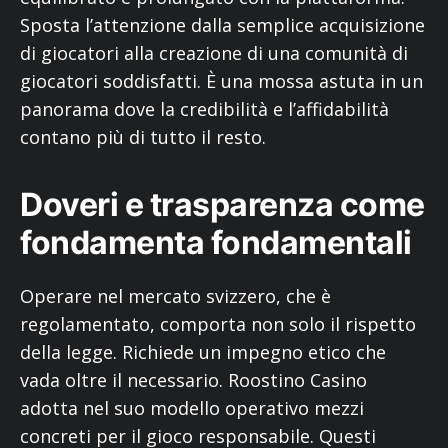
Sposta l’attenzione dalla semplice acquisizione
di giocatori alla creazione di una comunità di
giocatori soddisfatti. È una mossa astuta in un
panorama dove la credibilità e l’affidabilità
contano più di tutto il resto.
Doveri e trasparenza come
fondamenta fondamentali
Operare nel mercato svizzero, che è
regolamentato, comporta non solo il rispetto
della legge. Richiede un impegno etico che
vada oltre il necessario. Roostino Casino
adotta nel suo modello operativo mezzi
concreti per il gioco responsabile. Questi