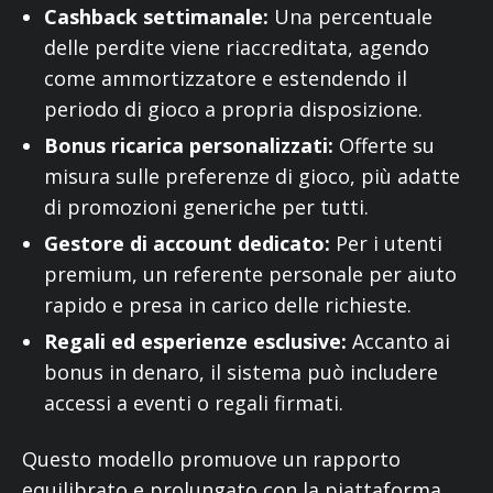
Cashback settimanale:
Una percentuale
delle perdite viene riaccreditata, agendo
come ammortizzatore e estendendo il
periodo di gioco a propria disposizione.
Bonus ricarica personalizzati:
Offerte su
misura sulle preferenze di gioco, più adatte
di promozioni generiche per tutti.
Gestore di account dedicato:
Per i utenti
premium, un referente personale per aiuto
rapido e presa in carico delle richieste.
Regali ed esperienze esclusive:
Accanto ai
bonus in denaro, il sistema può includere
accessi a eventi o regali firmati.
Questo modello promuove un rapporto
equilibrato e prolungato con la piattaforma.