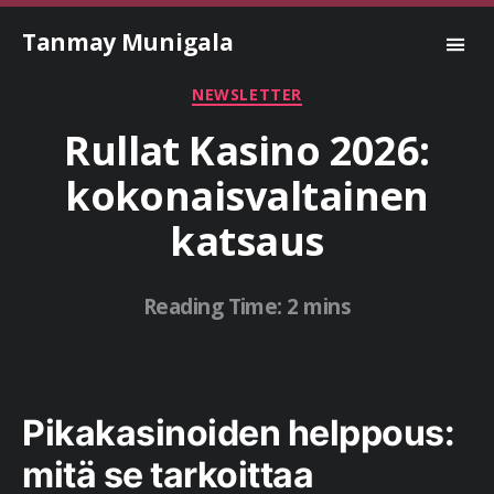
Tanmay Munigala
Categories
NEWSLETTER
Rullat Kasino 2026:
kokonaisvaltainen
katsaus
Pikakasinoiden helppous:
mitä se tarkoittaa