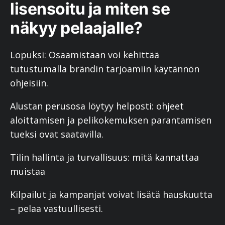
lisensoitu ja miten se
näkyy pelaajalle?
Lopuksi: Osaamistaan voi kehittää
tutustumalla brändin tarjoamiin käytännön
ohjeisiin.
Alustan perusosa löytyy helposti: ohjeet
aloittamisen ja pelikokemuksen parantamisen
tueksi ovat saatavilla.
Tilin hallinta ja turvallisuus: mitä kannattaa
muistaa
Kilpailut ja kampanjat voivat lisätä hauskuutta
– pelaa vastuullisesti.