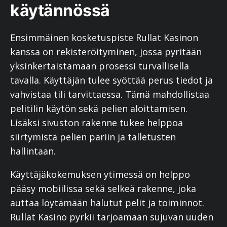
käytännössä
Ensimmäinen kosketuspiste Rullat Kasinon
kanssa on rekisteröityminen, jossa pyritään
yksinkertaistamaan prosessi turvallisella
tavalla. Käyttäjän tulee syöttää perus tiedot ja
vahvistaa tili tarvittaessa. Tämä mahdollistaa
pelitilin käytön sekä pelien aloittamisen.
Lisäksi sivuston rakenne tukee helppoa
siirtymistä pelien pariin ja talletusten
hallintaan.
Käyttäjäkokemuksen ytimessä on helppo
pääsy mobiilissa sekä selkeä rakenne, joka
auttaa löytämään halutut pelit ja toiminnot.
Rullat Kasino pyrkii tarjoamaan sujuvan uuden