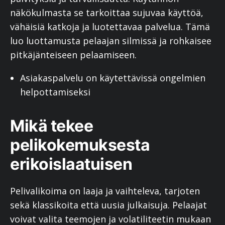
näkökulmasta se tarkoittaa sujuvaa käyttöä,
vähäisiä katkoja ja luotettavaa palvelua. Tämä
luo luottamusta pelaajan silmissä ja rohkaisee
pitkäjänteiseen pelaamiseen.
Asiakaspalvelu on käytettävissä ongelmien
helpottamiseksi
Mikä tekee
pelikokemuksesta
erikoislaatuisen
Pelivalikoima on laaja ja vaihteleva, tarjoten
sekä klassikoita että uusia julkaisuja. Pelaajat
voivat valita teemojen ja volatiliteetin mukaan