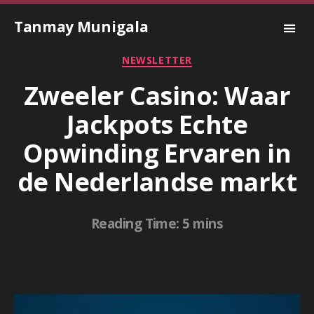
Tanmay Munigala
Categories
NEWSLETTER
Zweeler Casino: Waar
Jackpots Echte
Opwinding Ervaren in
de Nederlandse markt