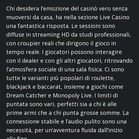
Chi desidera l’emozione del casinò vero senza
muoversi da casa, ha nella sezione Live Casino
una fantastica risposta. Le sessioni sono
diffuse in streaming HD da studi professionali,
con croupier reali che dirigono il gioco in
tempo reale. I giocatori possono interagire
con il dealer e con gli altri giocatori, ritrovando
l’atmosfera sociale di una sala fisica. Ci sono
tutte le varianti più popolari di roulette,
blackjack e baccarat, insieme a giochi come
Dream Catcher e Monopoly Live. I limiti di
puntata sono vari, perfetti sia a chi è alle
prime armi che a chi punta grosse somme. La
connessione stabile e l’audio pulito sono una
necessità, per un’avventura fluida dall’inizio
alla fine.