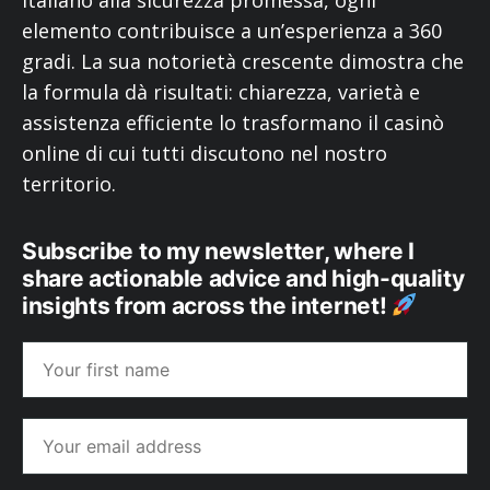
elemento contribuisce a un’esperienza a 360
gradi. La sua notorietà crescente dimostra che
la formula dà risultati: chiarezza, varietà e
assistenza efficiente lo trasformano il casinò
online di cui tutti discutono nel nostro
territorio.
Subscribe to my newsletter, where I
share actionable advice and high-quality
insights from across the internet!