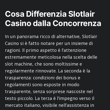
Cosa Differenzia Slotlair
Casino dalla Concorrenza
In un panorama ricco di alternative, Slotlair
Casino si è fatto notare per un insieme di
ragioni. Il primo aspetto è l’attenzione
estremamente meticolosa nella scelta delle
slot machine, che sono moltissime e
regolarmente rinnovate. La seconda è la
trasparenza: condizioni dei bonus e
regolamenti sono esposte in modo
trasparente, senza sorprese nascoste nel
testo piccolo. La terza è l’impegno verso il
mercato italiano, visibile nell’assistenza in