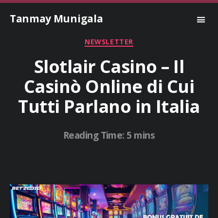
Tanmay Munigala
Categories
NEWSLETTER
Slotlair Casino – Il
Casinò Online di Cui
Tutti Parlano in Italia