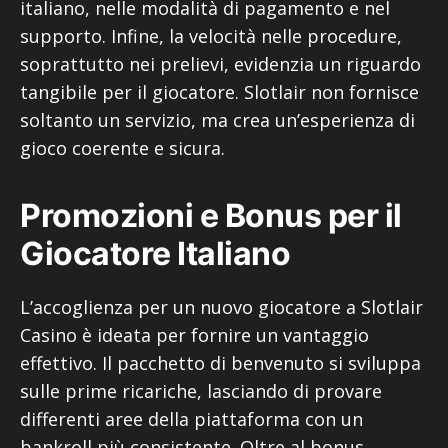
italiano, nelle modalità di pagamento e nel
supporto. Infine, la velocità nelle procedure,
soprattutto nei prelievi, evidenzia un riguardo
tangibile per il giocatore. Slotlair non fornisce
soltanto un servizio, ma crea un’esperienza di
gioco coerente e sicura.
Promozioni e Bonus per il
Giocatore Italiano
L’accoglienza per un nuovo giocatore a Slotlair
Casino è ideata per fornire un vantaggio
effettivo. Il pacchetto di benvenuto si sviluppa
sulle prime ricariche, lasciando di provare
differenti aree della piattaforma con un
bankroll più consistente. Oltre al bonus