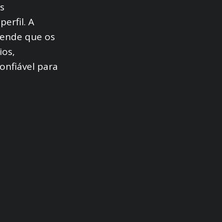
os
erfil. A
tende que os
ios,
nfiável para