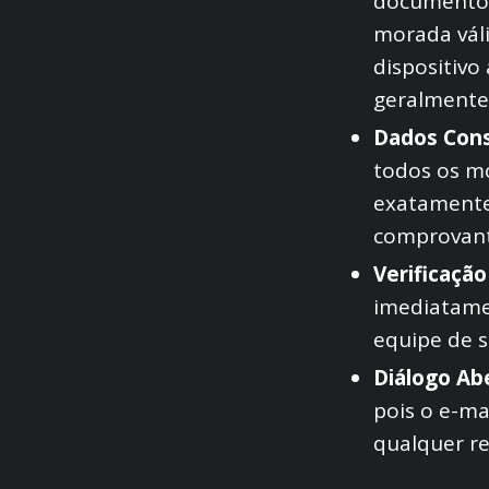
documentos 
morada vál
dispositivo
geralmente 
Dados Cons
todos os mo
exatamente
comprovant
Verificação
imediatame
equipe de s
Diálogo Ab
pois o e-ma
qualquer re