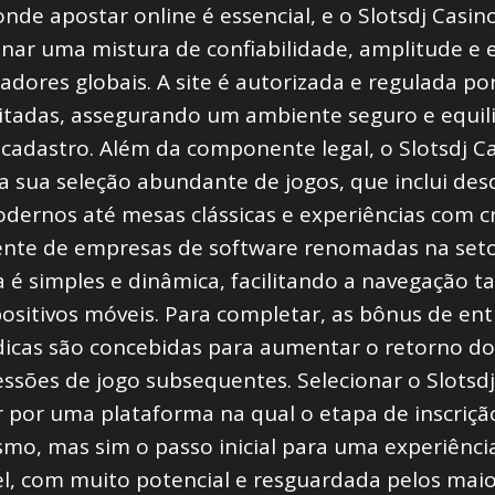
nde apostar online é essencial, e o Slotsdj Casin
nar uma mistura de confiabilidade, amplitude e e
tadores globais. A site é autorizada e regulada p
eitadas, assegurando um ambiente seguro e equil
 cadastro. Além da componente legal, o Slotsdj C
 sua seleção abundante de jogos, que inclui desd
dernos até mesas clássicas e experiências com cr
nte de empresas de software renomadas na setor
 é simples e dinâmica, facilitando a navegação 
sitivos móveis. Para completar, as bônus de ent
dicas são concebidas para aumentar o retorno do
 sessões de jogo subsequentes. Selecionar o Slotsd
ar por uma plataforma na qual o etapa de inscriç
mo, mas sim o passo inicial para uma experiência
el, com muito potencial e resguardada pelos mai