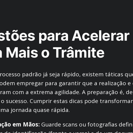
tões para Acelerar
 Mais o Trâmite
rocesso padrão já seja rápido, existem táticas qu
podem empregar para garantir que a realização e
ram com a extrema agilidade. A preparação é, de
 o sucesso. Cumprir estas dicas pode transforma
numa jornada quase rápida.
ção em Mãos:
Guarde scans ou fotografias defin