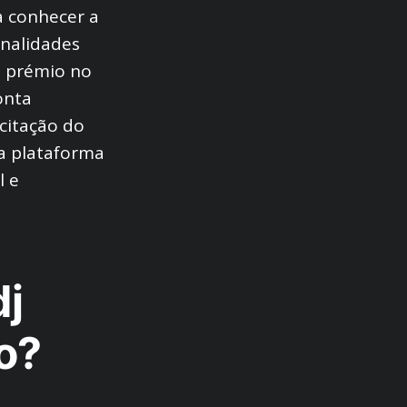
a conhecer a
onalidades
l prémio no
onta
citação do
 a plataforma
l e
dj
o?