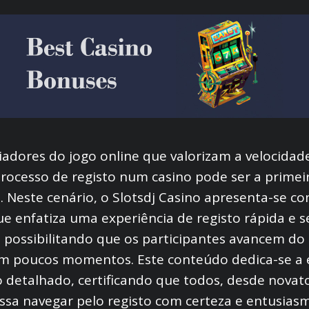
iadores do jogo online que valorizam a velocidade
 processo de registo num casino pode ser a primei
 Neste cenário, o Slotsdj Casino apresenta-se 
e enfatiza uma experiência de registo rápida e 
 possibilitando que os participantes avancem do
m poucos momentos. Este conteúdo dedica-se a e
detalhado, certificando que todos, desde novat
ssa navegar pelo registo com certeza e entusias