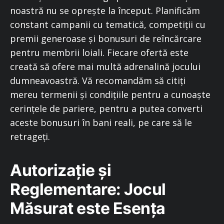
noastră nu se oprește la început. Planificăm
constant campanii cu tematică, competiții cu
premii generoase și bonusuri de reîncărcare
pentru membrii loiali. Fiecare ofertă este
creată să ofere mai multă adrenalină jocului
dumneavoastră. Vă recomandăm să citiți
mereu termenii și condițiile pentru a cunoaște
cerințele de pariere, pentru a putea converti
aceste bonusuri în bani reali, pe care să le
retrageți.
Autorizație și
Reglementare: Jocul
Măsurat este Esența