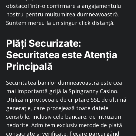
obstacol într-o confirmare a angajamentului
nostru pentru mulțumirea dumneavoastră.
Suntem mereu la un singur click distanță.
Plăți Securizate:
Securitatea este Atenția
Principală
Securitatea banilor dumneavoastră este cea
mai importantă grijă la Spingranny Casino.
Utilizăm protocoale de criptare SSL de ultimă
generație, care protejează toate datele
sensibile, inclusiv cele bancare, de intruziuni
nedorite. Admitem exclusiv metode de plată
consacrate și verificate, fiecare parcurgând