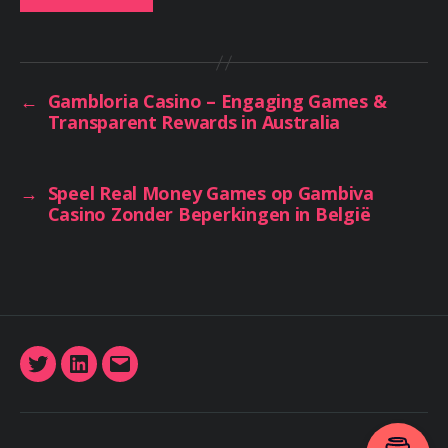
←
Gambloria Casino – Engaging Games &
Transparent Rewards in Australia
→
Speel Real Money Games op Gambiva
Casino Zonder Beperkingen in België
Twitter
LinkedIn
Email