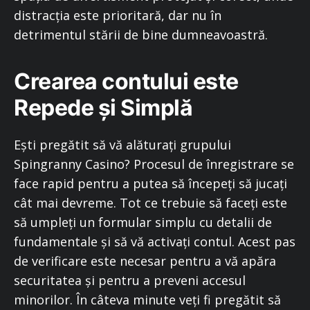
distracția este prioritară, dar nu în
detrimentul stării de bine dumneavoastră.
Crearea contului este
Repede și Simplă
Ești pregătit să vă alăturați grupului
Spingranny Casino? Procesul de înregistrare se
face rapid pentru a putea să începeți să jucați
cât mai devreme. Tot ce trebuie să faceți este
să umpleți un formular simplu cu detalii de
fundamentale și să vă activați contul. Acest pas
de verificare este necesar pentru a vă apăra
securitatea și pentru a preveni accesul
minorilor. În câteva minute veți fi pregătit să