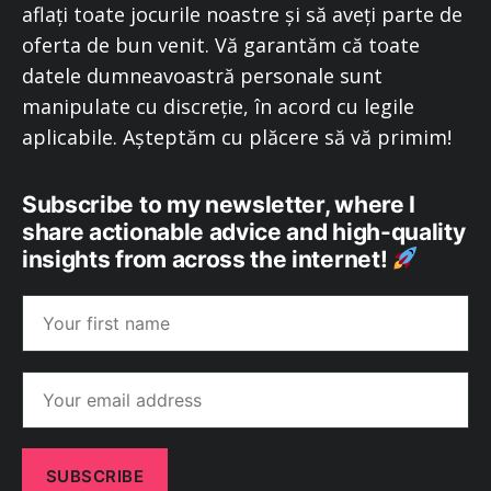
aflați toate jocurile noastre și să aveți parte de
oferta de bun venit. Vă garantăm că toate
datele dumneavoastră personale sunt
manipulate cu discreție, în acord cu legile
aplicabile. Așteptăm cu plăcere să vă primim!
Subscribe to my newsletter, where I
share actionable advice and high-quality
insights from across the internet!