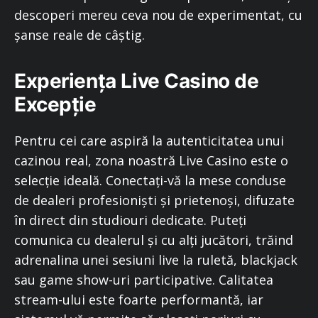
descoperi mereu ceva nou de experimentat, cu
șanse reale de câștig.
Experiența Live Casino de
Excepție
Pentru cei care aspiră la autenticitatea unui
cazinou real, zona noastră Live Casino este o
selecție ideală. Conectați-vă la mese conduse
de dealeri profesioniști și prietenoși, difuzate
în direct din studiouri dedicate. Puteți
comunica cu dealerul și cu alți jucători, trăind
adrenalina unei sesiuni live la ruletă, blackjack
sau game show-uri participative. Calitatea
stream-ului este foarte performantă, iar