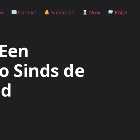
Contact
Subscribe
Now
RAQS
 Een
o Sinds de
nd