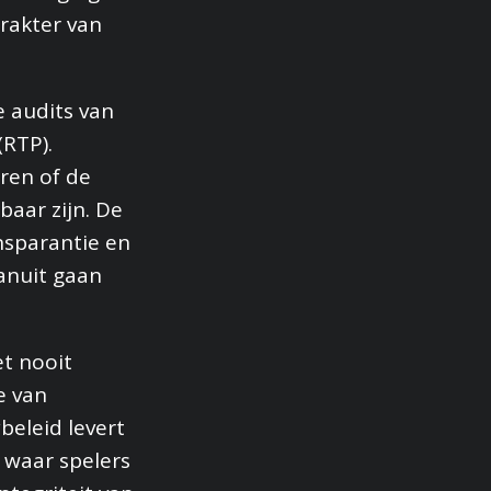
rakter van
e audits van
(RTP).
ren of de
baar zijn. De
ansparantie en
vanuit gaan
et nooit
e van
ybeleid levert
 waar spelers