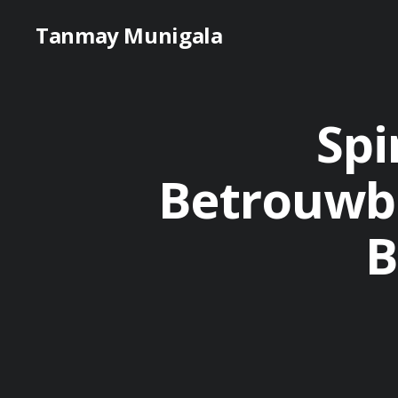
Tanmay Munigala
Spi
Betrouwba
B