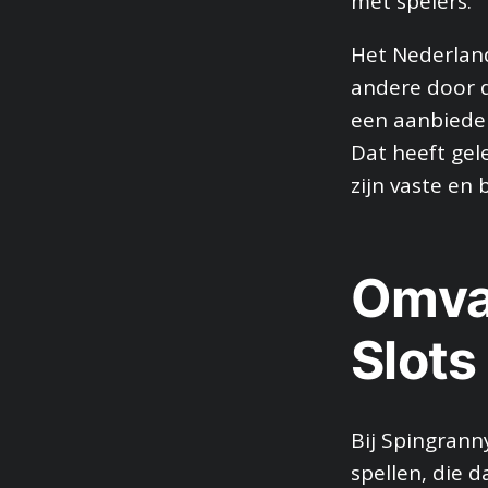
met spelers.
Het Nederland
andere door d
een aanbieder
Dat heeft gel
zijn vaste en
Omva
Slots
Bij Spingrann
spellen, die d