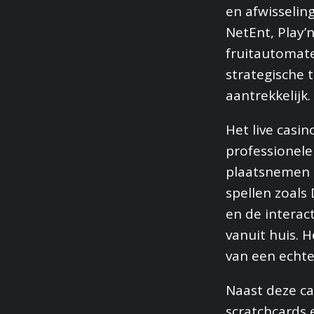
en afwisselin
NetEnt, Play’
fruitautomat
strategische 
aantrekkelijk.
Het live casi
professionele
plaatsnemen a
spellen zoals
en de interac
vanuit huis. 
van een echte
Naast deze ca
scratchcards 