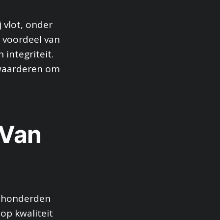
 vlot, onder
 voordeel van
integriteit.
 waarderen om
 Van
n honderden
 op kwaliteit