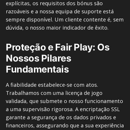
explícitas, os requisitos dos bónus são
razoáveis e a nossa equipa de suporte está
sempre disponível. Um cliente contente é, sem
dúvida, o nosso maior indicador de êxito.
Proteção e Fair Play: Os
Nossos Pilares
Fundamentais
A fiabilidade estabelece-se com atos.
Trabalhamos com uma licença de jogo
validada, que submete o nosso funcionamento
a uma supervisão rigorosa. A encriptação SSL
garante a segurança de os dados privados e
financeiros, assegurando que a sua experiência