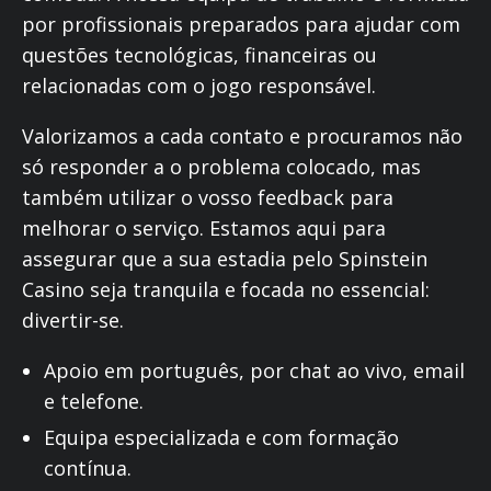
por profissionais preparados para ajudar com
questões tecnológicas, financeiras ou
relacionadas com o jogo responsável.
Valorizamos a cada contato e procuramos não
só responder a o problema colocado, mas
também utilizar o vosso feedback para
melhorar o serviço. Estamos aqui para
assegurar que a sua estadia pelo Spinstein
Casino seja tranquila e focada no essencial:
divertir-se.
Apoio em português, por chat ao vivo, email
e telefone.
Equipa especializada e com formação
contínua.