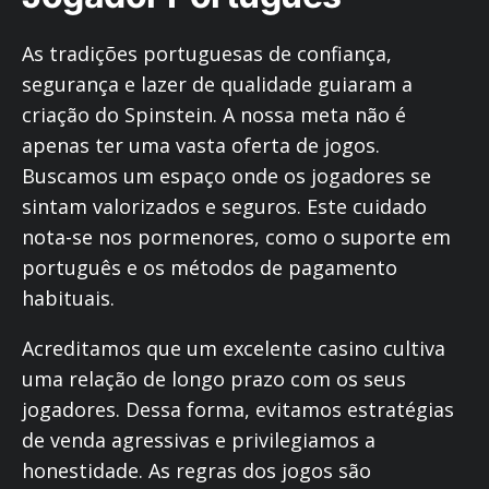
As tradições portuguesas de confiança,
segurança e lazer de qualidade guiaram a
criação do Spinstein. A nossa meta não é
apenas ter uma vasta oferta de jogos.
Buscamos um espaço onde os jogadores se
sintam valorizados e seguros. Este cuidado
nota-se nos pormenores, como o suporte em
português e os métodos de pagamento
habituais.
Acreditamos que um excelente casino cultiva
uma relação de longo prazo com os seus
jogadores. Dessa forma, evitamos estratégias
de venda agressivas e privilegiamos a
honestidade. As regras dos jogos são