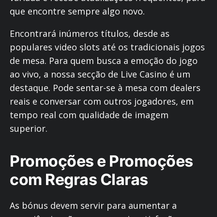
que encontre sempre algo novo.
Encontrará inúmeros títulos, desde as
populares video slots até os tradicionais jogos
de mesa. Para quem busca a emoção do jogo
ao vivo, a nossa secção de Live Casino é um
destaque. Pode sentar-se à mesa com dealers
reais e conversar com outros jogadores, em
tempo real com qualidade de imagem
superior.
Promoções e Promoções
com Regras Claras
As bónus devem servir para aumentar a