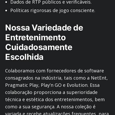
Dados de RTP públicos e verificáveis.
Políticas rigorosas de jogo consciente.
Nossa Variedade de
Entretenimento
Cuidadosamente
Escolhida
Colaboramos com fornecedores de software
consagrados na indústria, tais como a NetEnt,
Pragmatic Play, Play’n GO e Evolution. Essa
colaboração proporciona a superioridade
técnica e estética dos entretenimentos, bem
como a sua segurança. A nossa coleção é
variada e recebe atualizações frequentes, para