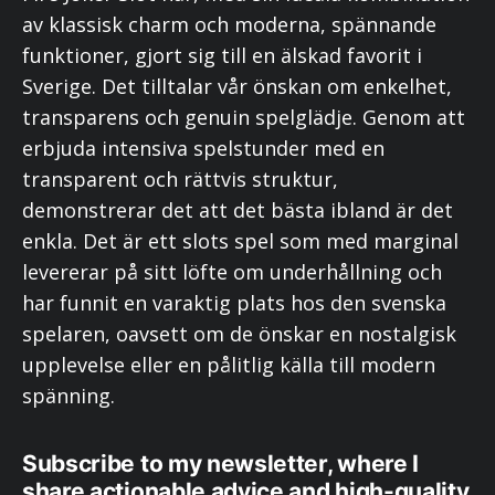
av klassisk charm och moderna, spännande
funktioner, gjort sig till en älskad favorit i
Sverige. Det tilltalar vår önskan om enkelhet,
transparens och genuin spelglädje. Genom att
erbjuda intensiva spelstunder med en
transparent och rättvis struktur,
demonstrerar det att det bästa ibland är det
enkla. Det är ett slots spel som med marginal
levererar på sitt löfte om underhållning och
har funnit en varaktig plats hos den svenska
spelaren, oavsett om de önskar en nostalgisk
upplevelse eller en pålitlig källa till modern
spänning.
Subscribe to my newsletter, where I
share actionable advice and high-quality