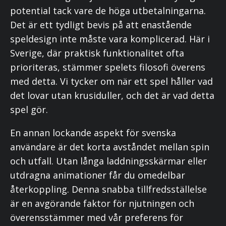
potential tack vare de höga utbetalningarna.
Det är ett tydligt bevis på att enastående
speldesign inte måste vara komplicerad. Här i
Sverige, där praktisk funktionalitet ofta
prioriteras, stämmer spelets filosofi överens
med detta. Vi tycker om när ett spel håller vad
det lovar utan krusiduller, och det är vad detta
spel gör.
En annan lockande aspekt för svenska
användare är det korta avståndet mellan spin
och utfall. Utan långa laddningsskärmar eller
utdragna animationer får du omedelbar
återkoppling. Denna snabba tillfredsställelse
är en avgörande faktor för njutningen och
överensstämmer med vår preferens för