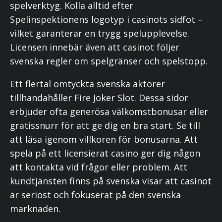
spelverktyg. Kolla alltid efter
Spelinspektionens logotyp i casinots sidfot –
vilket garanterar en trygg spelupplevelse.
Licensen innebär även att casinot följer
svenska regler om spelgränser och spelstopp.
Ett flertal omtyckta svenska aktörer
tillhandahåller Fire Joker Slot. Dessa sidor
erbjuder ofta generösa välkomstbonusar eller
gratissnurr för att ge dig en bra start. Se till
att läsa igenom villkoren för bonusarna. Att
spela på ett licensierat casino ger dig någon
att kontakta vid frågor eller problem. Att
kundtjänsten finns på svenska visar att casinot
är seriöst och fokuserat på den svenska
marknaden.