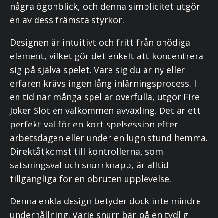
några ögonblick, och denna simplicitet utgör
en av dess främsta styrkor.
Designen är intuitivt och fritt från onödiga
element, vilket gör det enkelt att koncentrera
sig på själva spelet. Vare sig du är ny eller
erfaren krävs ingen lång inlärningsprocess. I
en tid när många spel är överfulla, utgör Fire
Joker Slot en välkommen avväxling. Det är ett
perfekt val för en kort spelsession efter
arbetsdagen eller under en lugn stund hemma.
Direktåtkomst till kontrollerna, som
satsningsval och snurrknapp, är alltid
tillgängliga för en obruten upplevelse.
Denna enkla design betyder dock inte mindre
underhållning. Varje snurr bär på en tydlig