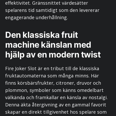
effektivitet. Gränssnittet värdesätter
spelarens tid samtidigt som den levererar
engagerande underhållning.
Den klassiska fruit
machine känslan med
hjälp av en modern twist
Fire Joker Slot är en tribut till de klassiska
fruktautomaterna som många minns. Här
finns körsbärsfrukter, citroner, druvor och
plommon, symboler som känns omedelbart
välkända och framkallar en känsla av nostalgi.
Denna äkta återgivning av en gammal favorit
skapar en direkt tillgivenhet hos spelare som