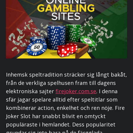
Inhemsk speltradition sträcker sig långt bakåt,
från de verkliga spelhusen fram till dagens
elektroniska sajter
firejoker.com.se
. I denna
sfär jagar spelare alltid efter speltitlar som
kombinerar action, enkelhet och ren nöje. Fire
Joker Slot har snabbt blivit en omtyckt
populäraste i hemlandet. Dess popularitet
grundar sig inte bara på de färgglada