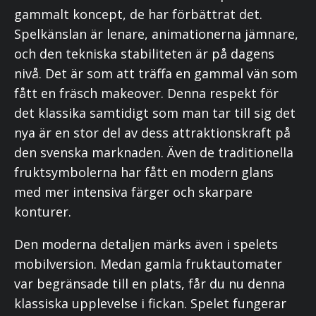
gammalt koncept, de har förbättrat det.
Spelkänslan är lenare, animationerna jämnare,
och den tekniska stabiliteten är på dagens
nivå. Det är som att träffa en gammal vän som
fått en fräsch makeover. Denna respekt för
det klassika samtidigt som man tar till sig det
nya är en stor del av dess attraktionskraft på
den svenska marknaden. Även de traditionella
fruktsymbolerna har fått en modern glans
med mer intensiva färger och skarpare
konturer.
Den moderna detaljen märks även i spelets
mobilversion. Medan gamla fruktautomater
var begränsade till en plats, får du nu denna
klassiska upplevelse i fickan. Spelet fungerar