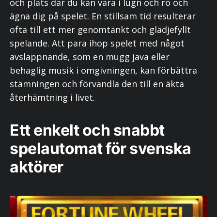
och plats där du kan vara i lugn och ro och
ägna dig på spelet. En stillsam tid resulterar
ofta till ett mer genomtänkt och glädjefyllt
spelande. Att para ihop spelet med något
avslappnande, som en mugg java eller
behaglig musik i omgivningen, kan förbättra
stämningen och förvandla den till en äkta
återhämtning i livet.
Ett enkelt och snabbt
spelautomat för svenska
aktörer