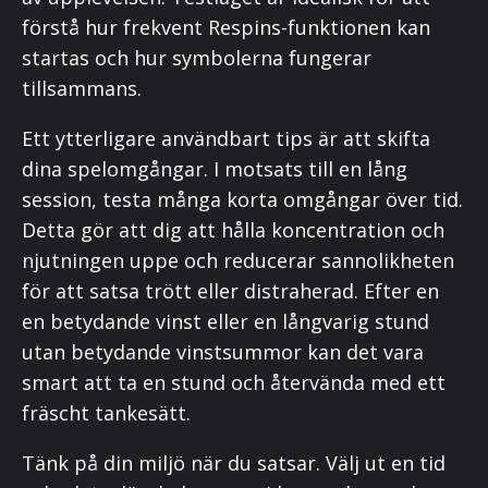
förstå hur frekvent Respins-funktionen kan
startas och hur symbolerna fungerar
tillsammans.
Ett ytterligare användbart tips är att skifta
dina spelomgångar. I motsats till en lång
session, testa många korta omgångar över tid.
Detta gör att dig att hålla koncentration och
njutningen uppe och reducerar sannolikheten
för att satsa trött eller distraherad. Efter en
en betydande vinst eller en långvarig stund
utan betydande vinstsummor kan det vara
smart att ta en stund och återvända med ett
fräscht tankesätt.
Tänk på din miljö när du satsar. Välj ut en tid