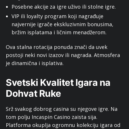
Posebne akcije za igre uživo ili stolne igre.
VIP ili loyalty program koji nagrađuje
najvernije igrače ekskluzivnim bonusima,
bržim isplatama i ličnim menadžerom.
Ova stalna rotacija ponuda znači da uvek
postoji neki novi izazov ili nagrada. Atmosfera
je dinamična i isplativa.
Svetski Kvalitet Igara na
Dohvat Ruke
Srž svakog dobrog casina su njegove igre. Na
tom polju Incaspin Casino zaista sija.
Platforma okuplja ogromnu kolekciju igara od