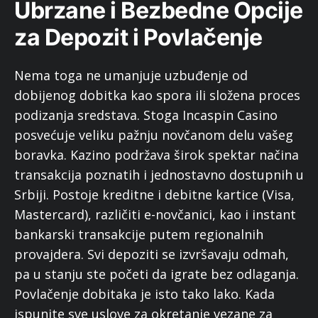
Ubrzane i Bezbedne Opcije
za Depozit i Povlačenje
Nema toga ne umanjuje uzbuđenje od
dobijenog dobitka kao spora ili složena proces
podizanja sredstava. Stoga Incaspin Casino
posvećuje veliku pažnju novčanom delu vašeg
boravka. Kazino podržava širok spektar načina
transakcija poznatih i jednostavno dostupnih u
Srbiji. Postoje kreditne i debitne kartice (Visa,
Mastercard), različiti e-novčanici, kao i instant
bankarski transakcije putem regionalnih
provajdera. Svi depoziti se izvršavaju odmah,
pa u stanju ste početi da igrate bez odlaganja.
Povlačenje dobitaka je isto tako lako. Kada
ispunite sve uslove za okretanje vezane za