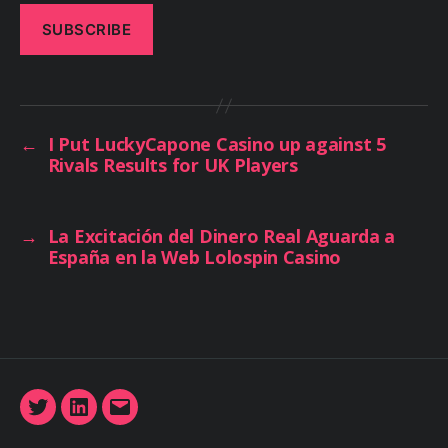
←
I Put LuckyCapone Casino up against 5
Rivals Results for UK Players
→
La Excitación del Dinero Real Aguarda a
España en la Web Lolospin Casino
Twitter
LinkedIn
Email