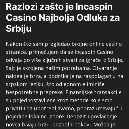
Razlozi zašto je Incaspin
Casino Najbolja Odluka za
Srbiju
Nakon što sam pregledao brojne online casino
stranice, primećujem da se Incaspin Casino
odvaja po više ključnih stvari za igrače iz Srbije.
Sajt je skrojena našim potrebama. Otvaranje
naloga je brza, a podrška je na raspolaganju na
srpskom jeziku, što odjednom eliminiše
bespotrebne prepreke. Finansijske transakcije
su pojednostavljene kroz metode koje smo
privatili da upotrebljavamo, podrazumevajući i
pojedine lokalne izbore. Depozit i povlačenje
novca bivaju brzi i bezbolni tokovi. Možda je