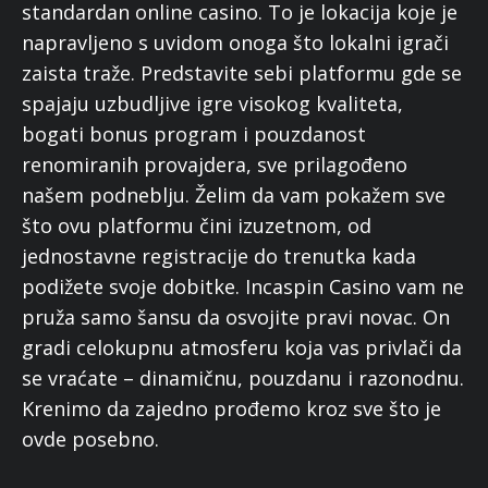
standardan online casino. To je lokacija koje je
napravljeno s uvidom onoga što lokalni igrači
zaista traže. Predstavite sebi platformu gde se
spajaju uzbudljive igre visokog kvaliteta,
bogati bonus program i pouzdanost
renomiranih provajdera, sve prilagođeno
našem podneblju. Želim da vam pokažem sve
što ovu platformu čini izuzetnom, od
jednostavne registracije do trenutka kada
podižete svoje dobitke. Incaspin Casino vam ne
pruža samo šansu da osvojite pravi novac. On
gradi celokupnu atmosferu koja vas privlači da
se vraćate – dinamičnu, pouzdanu i razonodnu.
Krenimo da zajedno prođemo kroz sve što je
ovde posebno.