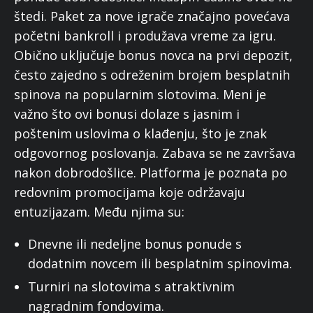
štedi. Paket za nove igrače značajno povećava
početni bankroll i produžava vreme za igru.
Obično uključuje bonus novca na prvi depozit,
često zajedno s odreženim brojem besplatnih
spinova na popularnim slotovima. Meni je
važno što ovi bonusi dolaze s jasnim i
poštenim uslovima o klađenju, što je znak
odgovornog poslovanja. Zabava se ne završava
nakon dobrodošlice. Platforma je poznata po
redovnim promocijama koje održavaju
entuzijazam. Među njima su:
Dnevne ili nedeljne bonus ponude s
dodatnim novcem ili besplatnim spinovima.
Turniri na slotovima s atraktivnim
nagradnim fondovima.