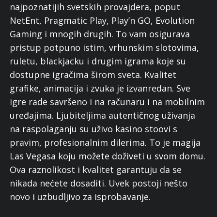
najpoznatijih svetskih provajdera, poput
NetEnt, Pragmatic Play, Play’n GO, Evolution
Gaming i mnogih drugih. To vam osigurava
pristup potpuno istim, vrhunskim slotovima,
ruletu, blackjacku i drugim igrama koje su
dostupne igračima širom sveta. Kvalitet
grafike, animacija i zvuka je izvanredan. Sve
igre rade savršeno i na računaru i na mobilnim
uređajima. Ljubiteljima autentičnog uživanja
na raspolaganju su uživo kasino stoovi s
pravim, profesionalnim dilerima. To je magija
Las Vegasa koju možete doživeti u svom domu.
Ova raznolikost i kvalitet garantuju da se
nikada nećete dosaditi. Uvek postoji nešto
novo i uzbudljivo za isprobavanje.