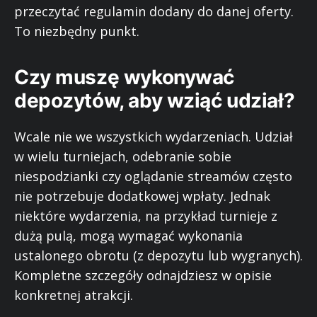
przeczytać regulamin dodany do danej oferty.
To niezbędny punkt.
Czy muszę wykonywać
depozytów, aby wziąć udział?
Wcale nie we wszystkich wydarzeniach. Udział
w wielu turniejach, odebranie sobie
niespodzianki czy oglądanie streamów często
nie potrzebuje dodatkowej wpłaty. Jednak
niektóre wydarzenia, na przykład turnieje z
dużą pulą, mogą wymagać wykonania
ustalonego obrotu (z depozytu lub wygranych).
Kompletne szczegóły odnajdziesz w opisie
konkretnej atrakcji.