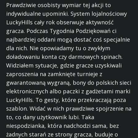
Prawdziwie osobisty wymiar tej akcji to
indywidualne upominki. System lojalnościowy
LuckyHills cały rok obserwuje aktywność
gracza. Podczas Tygodnia Podziękowań ci
najbardziej oddani mogą dostać coś specjalnie
dla nich. Nie opowiadamy tu o zwykłym
doładowaniu konta czy darmowych spinach.
Widziałem sytuacje, gdzie gracze uzyskiwali
zaproszenia na zamknięte turnieje z
gwarantowaną wygraną, bony do polskich sieci
elektronicznych albo paczki z gadżetami marki
LuckyHills. To gesty, które przekraczają poza
szablon. Widać w nich prawdziwe spojrzenie na
to, co dany użytkownik lubi. Taka
niespodzianka, która nadchodzi sama, bez
żadnych starań ze strony gracza, buduje o