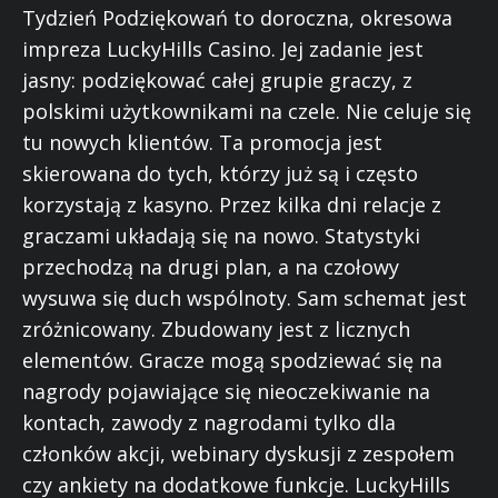
Tydzień Podziękowań to doroczna, okresowa
impreza LuckyHills Casino. Jej zadanie jest
jasny: podziękować całej grupie graczy, z
polskimi użytkownikami na czele. Nie celuje się
tu nowych klientów. Ta promocja jest
skierowana do tych, którzy już są i często
korzystają z kasyno. Przez kilka dni relacje z
graczami układają się na nowo. Statystyki
przechodzą na drugi plan, a na czołowy
wysuwa się duch wspólnoty. Sam schemat jest
zróżnicowany. Zbudowany jest z licznych
elementów. Gracze mogą spodziewać się na
nagrody pojawiające się nieoczekiwanie na
kontach, zawody z nagrodami tylko dla
członków akcji, webinary dyskusji z zespołem
czy ankiety na dodatkowe funkcje. LuckyHills