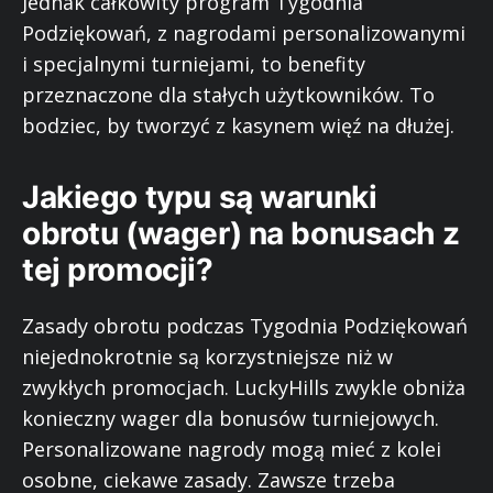
Jednak całkowity program Tygodnia
Podziękowań, z nagrodami personalizowanymi
i specjalnymi turniejami, to benefity
przeznaczone dla stałych użytkowników. To
bodziec, by tworzyć z kasynem więź na dłużej.
Jakiego typu są warunki
obrotu (wager) na bonusach z
tej promocji?
Zasady obrotu podczas Tygodnia Podziękowań
niejednokrotnie są korzystniejsze niż w
zwykłych promocjach. LuckyHills zwykle obniża
konieczny wager dla bonusów turniejowych.
Personalizowane nagrody mogą mieć z kolei
osobne, ciekawe zasady. Zawsze trzeba