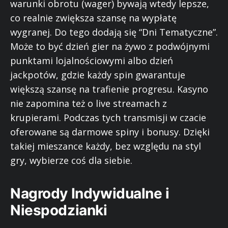
warunki obrotu (wager) bywają wtedy lepsze,
co realnie zwiększa szansę na wypłatę
wygranej. Do tego dodają się “Dni Tematyczne”.
Może to być dzień gier na żywo z podwójnymi
punktami lojalnościowymi albo dzień
jackpotów, gdzie każdy spin gwarantuje
większą szansę na trafienie progresu. Kasyno
nie zapomina też o live streamach z
krupierami. Podczas tych transmisji w czacie
oferowane są darmowe spiny i bonusy. Dzięki
takiej mieszance każdy, bez względu na styl
gry, wybierze coś dla siebie.
Nagrody Indywidualne i
Niespodzianki