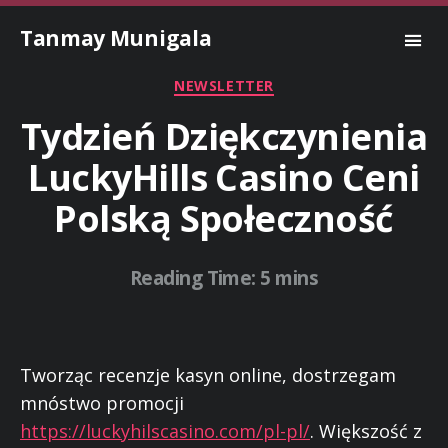
Tanmay Munigala
Categories
NEWSLETTER
Tydzień Dziękczynienia
LuckyHills Casino Ceni
Polską Społeczność
Tworząc recenzje kasyn online, dostrzegam
mnóstwo promocji
https://luckyhilscasino.com/pl-pl/
. Większość z