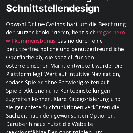
Schnittstellendesign
Obwohl Online-Casinos hart um die Beachtung
der Nutzer konkurrieren, hebt sich
vegas hero
willkommensbonus
Casino durch eine
benutzerfreundliche und benutzerfreundliche
Oberfläche ab, die speziell für den
österreichischen Markt entwickelt wurde. Die
Plattform legt Wert auf intuitive Navigation,
sodass Spieler ohne Schwierigkeiten auf
Spiele, Aktionen und Kontoeinstellungen
zugreifen können. Klare Kategorisierung und
zielgerichtete Suchfunktionen verkürzen die
Suchzeit nach den gewünschten Optionen.
Darüber hinaus nutzt die Website
reaktionsfähige Designprinzipien, um