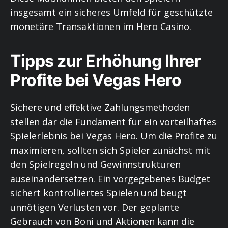
insgesamt ein sicheres Umfeld für geschützte
monetäre Transaktionen im Hero Casino.
Tipps zur Erhöhung Ihrer
Profite bei Vegas Hero
Sichere und effektive Zahlungsmethoden
stellen dar die Fundament für ein vorteilhaftes
Spielerlebnis bei Vegas Hero. Um die Profite zu
maximieren, sollten sich Spieler zunächst mit
den Spielregeln und Gewinnstrukturen
auseinandersetzen. Ein vorgegebenes Budget
sichert kontrolliertes Spielen und beugt
unnötigen Verlusten vor. Der geplante
Gebrauch von Boni und Aktionen kann die