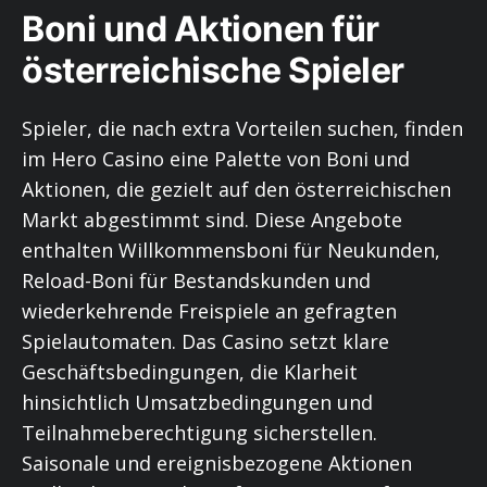
Boni und Aktionen für
österreichische Spieler
Spieler, die nach extra Vorteilen suchen, finden
im Hero Casino eine Palette von Boni und
Aktionen, die gezielt auf den österreichischen
Markt abgestimmt sind. Diese Angebote
enthalten Willkommensboni für Neukunden,
Reload-Boni für Bestandskunden und
wiederkehrende Freispiele an gefragten
Spielautomaten. Das Casino setzt klare
Geschäftsbedingungen, die Klarheit
hinsichtlich Umsatzbedingungen und
Teilnahmeberechtigung sicherstellen.
Saisonale und ereignisbezogene Aktionen