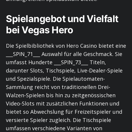
Spielangebot und Vielfalt
bei Vegas Hero
Die Spielbibliothek von Hero Casino bietet eine
___SPIN_71___ Auswahl für alle Geschmack. Sie
umfasst Hunderte ___SPIN_73___ Titeln,
darunter Slots, Tischspiele, Live-Dealer-Spiele
und Spezialspiele. Die Spielautomaten-
Sammlung reicht von traditionellen Drei-
Walzen-Spielen bis hin zu zeitgenössischen
Video-Slots mit zusätzlichen Funktionen und
bietet so Abwechslung für Freizeitspieler und
versierte Spieler zugleich. Die Tischspiele
umfassen verschiedene Varianten von