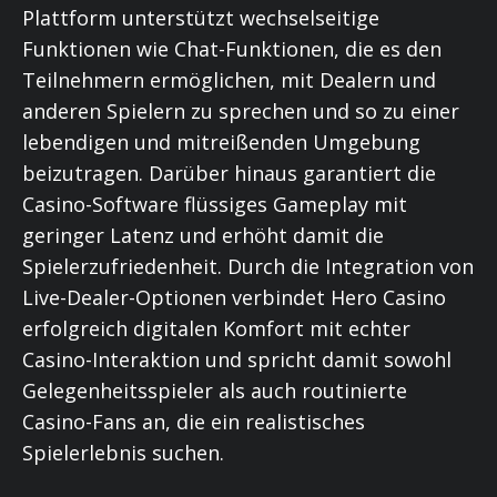
Plattform unterstützt wechselseitige
Funktionen wie Chat-Funktionen, die es den
Teilnehmern ermöglichen, mit Dealern und
anderen Spielern zu sprechen und so zu einer
lebendigen und mitreißenden Umgebung
beizutragen. Darüber hinaus garantiert die
Casino-Software flüssiges Gameplay mit
geringer Latenz und erhöht damit die
Spielerzufriedenheit. Durch die Integration von
Live-Dealer-Optionen verbindet Hero Casino
erfolgreich digitalen Komfort mit echter
Casino-Interaktion und spricht damit sowohl
Gelegenheitsspieler als auch routinierte
Casino-Fans an, die ein realistisches
Spielerlebnis suchen.