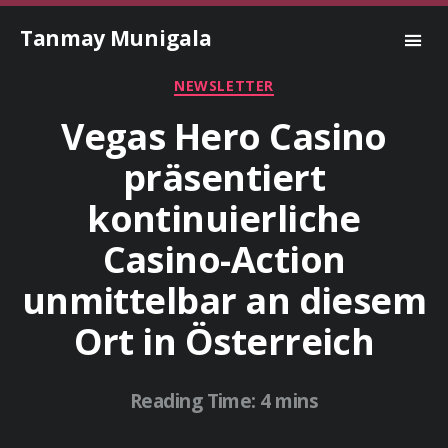
Tanmay Munigala
Categories
NEWSLETTER
Vegas Hero Casino
präsentiert
kontinuierliche
Casino-Action
unmittelbar an diesem
Ort in Österreich