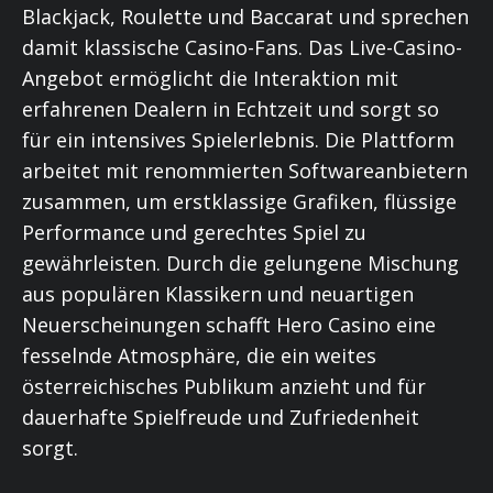
Blackjack, Roulette und Baccarat und sprechen
damit klassische Casino-Fans. Das Live-Casino-
Angebot ermöglicht die Interaktion mit
erfahrenen Dealern in Echtzeit und sorgt so
für ein intensives Spielerlebnis. Die Plattform
arbeitet mit renommierten Softwareanbietern
zusammen, um erstklassige Grafiken, flüssige
Performance und gerechtes Spiel zu
gewährleisten. Durch die gelungene Mischung
aus populären Klassikern und neuartigen
Neuerscheinungen schafft Hero Casino eine
fesselnde Atmosphäre, die ein weites
österreichisches Publikum anzieht und für
dauerhafte Spielfreude und Zufriedenheit
sorgt.