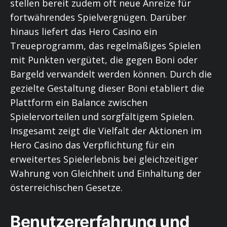
stellen bereit zudem oft neue Anreize für
fortwährendes Spielvergnügen. Darüber
hinaus liefert das Hero Casino ein
Treueprogramm, das regelmäßiges Spielen
mit Punkten vergütet, die gegen Boni oder
Bargeld verwandelt werden können. Durch die
gezielte Gestaltung dieser Boni etabliert die
Plattform ein Balance zwischen
Spielervorteilen und sorgfältigem Spielen.
Insgesamt zeigt die Vielfalt der Aktionen im
Hero Casino das Verpflichtung für ein
erweitertes Spielerlebnis bei gleichzeitiger
Wahrung von Gleichheit und Einhaltung der
österreichischen Gesetze.
Benutzererfahrung und