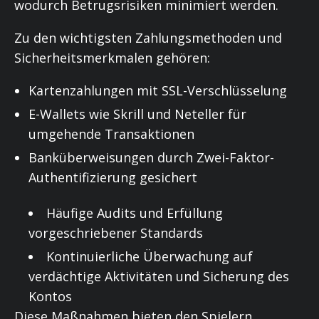
wodurch Betrugsrisiken minimiert werden.
Zu den wichtigsten Zahlungsmethoden und
Sicherheitsmerkmalen gehören:
Kartenzahlungen mit SSL-Verschlüsselung
E-Wallets wie Skrill und Neteller für
umgehende Transaktionen
Banküberweisungen durch Zwei-Faktor-
Authentifizierung gesichert
Häufige Audits und Erfüllung
vorgeschriebener Standards
Kontinuierliche Überwachung auf
verdächtige Aktivitäten und Sicherung des
Kontos
Diese Maßnahmen bieten den Spielern