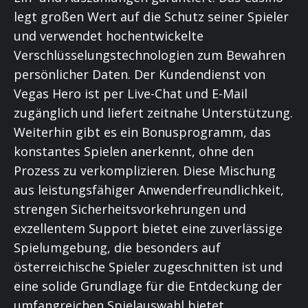
legt großen Wert auf die Schutz seiner Spieler
und verwendet hochentwickelte
Verschlüsselungstechnologien zum Bewahren
persönlicher Daten. Der Kundendienst von
Vegas Hero ist per Live-Chat und E-Mail
zugänglich und liefert zeitnahe Unterstützung.
Weiterhin gibt es ein Bonusprogramm, das
konstantes Spielen anerkennt, ohne den
Prozess zu verkomplizieren. Diese Mischung
aus leistungsfähiger Anwenderfreundlichkeit,
strengen Sicherheitsvorkehrungen und
exzellentem Support bietet eine zuverlässige
Spielumgebung, die besonders auf
österreichische Spieler zugeschnitten ist und
eine solide Grundlage für die Entdeckung der
umfangreichen Spielauswahl bietet.