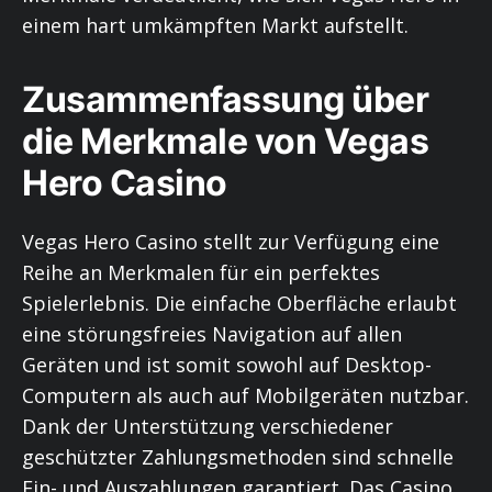
einem hart umkämpften Markt aufstellt.
Zusammenfassung über
die Merkmale von Vegas
Hero Casino
Vegas Hero Casino stellt zur Verfügung eine
Reihe an Merkmalen für ein perfektes
Spielerlebnis. Die einfache Oberfläche erlaubt
eine störungsfreies Navigation auf allen
Geräten und ist somit sowohl auf Desktop-
Computern als auch auf Mobilgeräten nutzbar.
Dank der Unterstützung verschiedener
geschützter Zahlungsmethoden sind schnelle
Ein- und Auszahlungen garantiert. Das Casino