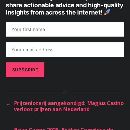
share actionable advice and high-quality
insights from across the internet!
←
Prijzenloterij aangekondigd: Magius Casino
verloot prijzen aan Nederland
→
Bizzo Casino 2026: Análise Completa de