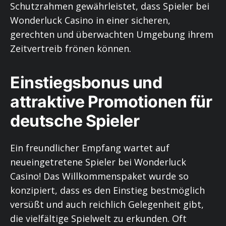
Schutzrahmen gewährleistet, dass Spieler bei
Wonderluck Casino in einer sicheren,
gerechten und überwachten Umgebung ihrem
Zeitvertreib frönen können.
Einstiegsbonus und
attraktive Promotionen für
deutsche Spieler
Ein freundlicher Empfang wartet auf
neueingetretene Spieler bei Wonderluck
Casino! Das Willkommenspaket wurde so
konzipiert, dass es den Einstieg bestmöglich
versüßt und auch reichlich Gelegenheit gibt,
die vielfältige Spielwelt zu erkunden. Oft