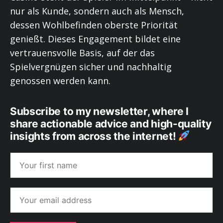
nur als Kunde, sondern auch als Mensch,
dessen Wohlbefinden oberste Priorität
genießt. Dieses Engagement bildet eine
vertrauensvolle Basis, auf der das
Spielvergnügen sicher und nachhaltig
genossen werden kann.
Subscribe to my newsletter, where I
share actionable advice and high-quality
insights from across the internet!