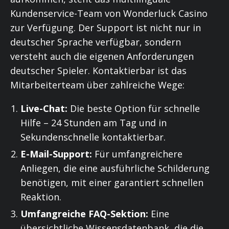
Kundenservice-Team von Wonderluck Casino
zur Verfügung. Der Support ist nicht nur in
deutscher Sprache verfügbar, sondern
versteht auch die eigenen Anforderungen
deutscher Spieler. Kontaktierbar ist das
Mitarbeiterteam über zahlreiche Wege:
Live-Chat:
Die beste Option für schnelle
Hilfe – 24 Stunden am Tag und in
Sekundenschnelle kontaktierbar.
E-Mail-Support:
Für umfangreichere
Anliegen, die eine ausführliche Schilderung
benötigen, mit einer garantiert schnellen
Reaktion.
Umfangreiche FAQ-Sektion:
Eine
übersichtliche Wissensdatenbank, die die