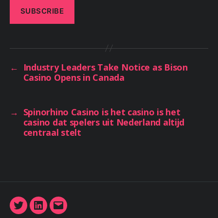
←
Industry Leaders Take Notice as Bison
Casino Opens in Canada
→
Spinorhino Casino is het casino is het
casino dat spelers uit Nederland altijd
centraal stelt
Twitter
LinkedIn
Email