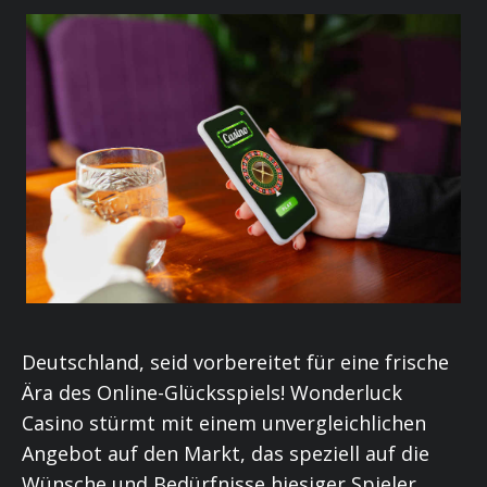
Deutschland, seid vorbereitet für eine frische
Ära des Online-Glücksspiels! Wonderluck
Casino stürmt mit einem unvergleichlichen
Angebot auf den Markt, das speziell auf die
Wünsche und Bedürfnisse hiesiger Spieler